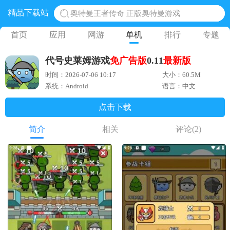
精品下载站
奥特曼王者传奇 正版奥特曼游戏
地铁跑酷体验服国际服 地铁跑酷体验服版本
首页
应用
网游
单机
排行
专题
网易光遇手游正版 点亮星空共庆周年
代号史莱姆游戏
免广告版
0.11
最新版
黎明觉醒生机腾讯正版 黎明觉醒生机国际服
时间：2026-07-06 10:17
大小：60.5M
蛋仔派对下载 蛋仔派对体验服
系统：Android
语言：中文
点击下载
简介
相关
评论
(2)