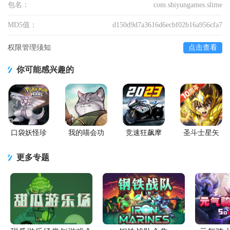
包名：
com.shiyungames.slime
MD5值：
d150d9d7a3616d6ecbf02b16a956cfa7
权限管理须知
点击查看
你可能感兴趣的
口袋妖怪珍
我的喵会功
竞速狂飙摩
圣斗士星矢
珠安卓直装
夫手游正版
托游戏官方
重生百度版
版
正版
更多专题