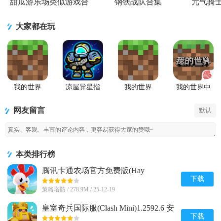
甜瓜游乐场类似游戏合
钢铁战队合集
元气骑
集
大家都在玩
我的世界
凉屋异星指
我的世界
我的世界中
Minecraft最
令手游官方
Minecraft国
国版
新基岩版
版
际版手游
网友留言
默认
本类排行榜
腾讯卡通农场官方免费版(Hay
Day)v1.71.1 安卓最新版
下载
策略塔防 / 278.9M / 25-12-19
皇室奇兵国际服(Clash Mini)1.2592.6 安
卓最新版
下载