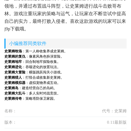
领地，并通过布置战斗阵型，让史莱姆进行战斗击败哥布
林。游戏注重玩家的策略与运气，让玩家在不断尝试中提高
自己的实力，最终打败入侵者。喜欢这款游戏的玩家可以来
j9p下载哦。
小编推荐同类软件
史莱姆牧场
：第一人称收集养成史莱姆。
史莱姆的复仇
：像素风角色扮演冒险。
史莱姆地牢
：回合制地牢探险收集。
史莱姆进化
：吞噬进化的放置玩法。
史莱姆大冒险
：横版跳跃闯关小游戏。
史莱姆猎人
：打怪合成收集新史莱姆。
史莱姆模拟器
：虚拟宠物养成互动。
史莱姆岛
：建造经营自己的岛屿。
史莱姆大乱斗
：多人实时对战竞技。
史莱姆传奇
：策略塔防保卫家园。
名称：
代号：史莱姆
版本：
0.11最新版