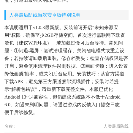
配，打造出最强大的战斗阵容。
人类最后防线游戏安卓版特别说明
本说明适用于v1.0.3最新版。安装前请开启“未知来源应
用”权限，确保至少2GB存储空间。首次运行需联网下载资
源包（建议WiFi环境），若加载过慢可后台等待。常见问
题：①闪退/黑屏：尝试清理缓存、关闭省电模式或重启设
备；若持续请卸载后重装。②存档丢失：检查存储权限是否
开启，避免使用清理软件误删数据。③画面卡顿：进入设置
降低画质/帧率，或关闭后台应用。安装技巧：从官方渠道
下载APK，避免第三方渠道捆绑流氓插件；安装时若提
示“解析包错误”，请重新下载完整文件。本版已优化
Android 13~14兼容性，但仍建议系统版本不低于Android
6.0。如遇未列明问题，请通过游戏内反馈入口提交日志，
便于后续修复。
名称：
人类最后防线