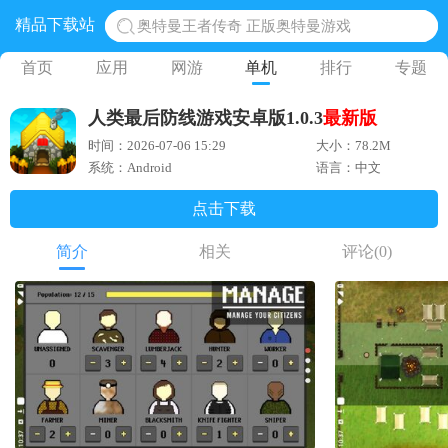
精品下载站
奥特曼王者传奇 正版奥特曼游戏
地铁跑酷体验服国际服 地铁跑酷体验服版本
首页
应用
网游
单机
排行
专题
网易光遇手游正版 点亮星空共庆周年
人类最后防线游戏安卓版1.0.3
最新版
黎明觉醒生机腾讯正版 黎明觉醒生机国际服
时间：2026-07-06 15:29
大小：78.2M
蛋仔派对下载 蛋仔派对体验服
系统：Android
语言：中文
点击下载
简介
相关
评论
(0)