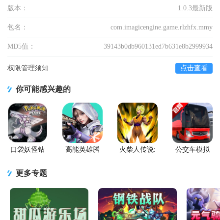
版本：
1.0.3最新版
包名：
com.imagicengine.game.rlzhfx.mmy
MD5值：
39143b0db960131ed7b631e8b2999934
权限管理须知
点击查看
你可能感兴趣的
口袋妖怪钻
高能英雄腾
火柴人传说:
公交车模拟
石游戏移植
讯版
暗影战争手
器官方版(Bus
版
游版
Simulator
更多专题
Ultimate)