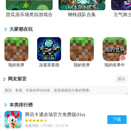
甜瓜游乐场类似游戏合
钢铁战队合集
元气骑
集
大家都在玩
我的世界
凉屋异星指
我的世界
我的世界中
Minecraft最
令手游官方
Minecraft国
国版
新基岩版
版
际版手游
网友留言
默认
本类排行榜
腾讯卡通农场官方免费版(Hay
Day)v1.71.1 安卓最新版
下载
策略塔防 / 278.9M / 25-12-19