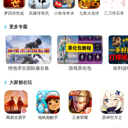
梦回传世超
高爆传奇武
小鱼传奇冰
七夜火龙传
三刀符石单
变传奇0.0.2
侠版最新版
雪重燃版
奇手游4.3.2
职业传奇手
安卓版
1.3.119 安卓
v1.0.3 手机
安卓版
游v1.0.8 单
更多专题
版
版
职业版本
绝地求生国际服合集
游戏美化包
哈利波
大家都在玩
网易光遇手
地铁跑酷手
王者荣耀
原神空月之
游正版
游国服
2026官方最
歌版本
新版