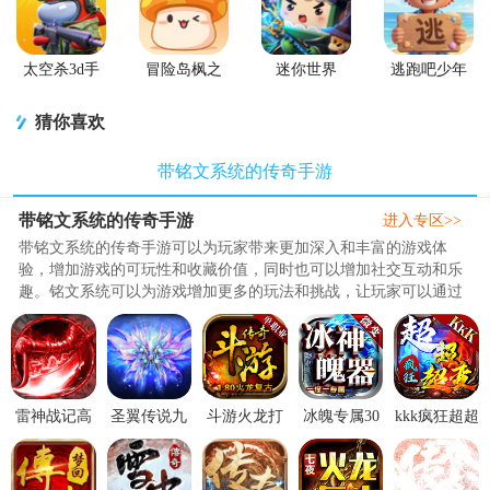
太空杀3d手
冒险岛枫之
迷你世界
逃跑吧少年
游
传说手游
2026最新升
官方版
级版
猜你喜欢
带铭文系统的传奇手游
带铭文系统的传奇手游
进入专区>>
带铭文系统的传奇手游可以为玩家带来更加深入和丰富的游戏体
验，增加游戏的可玩性和收藏价值，同时也可以增加社交互动和乐
趣。铭文系统可以为游戏增加更多的玩法和挑战，让玩家可以通过
铭文来提升自己的属性和技能，..
雷神战记高
圣翼传说九
斗游火龙打
冰魄专属30
kkk疯狂超超
爆传奇
游版v4.0.1
金传奇4.3.3
元顶赞微变
超变传奇游
v5.0.1 高爆
九游版
火龙复古版
版4.3.2 安卓
戏4.3.2 打金
版
版
版