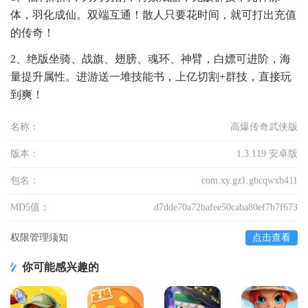
体，羽化成仙。双端互通！散人只要花时间，就可打出充值
的传奇！
2、绝版坐骑、战旗、翅膀、魂环、神臂，白嫖可进阶，海
量提升属性。进游送一堆技能书，上亿切割+群技，直接玩
到爽！
名称：
高爆传奇武侠版
版本：
1.3.119 安卓版
包名：
com.xy.gz1.gbcqwxb411
MD5值：
d7dde70a72bafee50caba80ef7b7f673
权限管理须知
点击查看
你可能感兴趣的