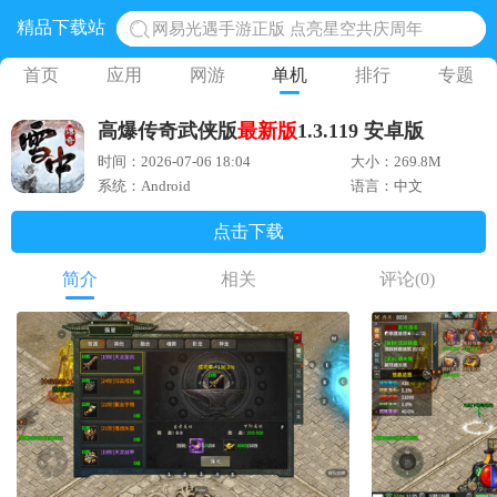
精品下载站
网易光遇手游正版 点亮星空共庆周年
黎明觉醒生机腾讯正版 黎明觉醒生机国际服
首页
应用
网游
单机
排行
专题
蛋仔派对下载 蛋仔派对体验服
高爆传奇武侠版
最新版
1.3.119 安卓版
奥特曼王者传奇 正版奥特曼游戏
时间：2026-07-06 18:04
大小：269.8M
地铁跑酷体验服国际服 地铁跑酷体验服版本
系统：Android
语言：中文
点击下载
简介
相关
评论
(0)