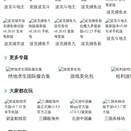
波克斗地主
老版波克斗
波克斗地主
波克捕鱼达
波克捕鱼水
经典回归版
地主赢话费
单机不联网
人1000炮狂
浒传全盘忠
v5.08 经典
v5.08 赢话
版5.08 单机
暴版v1.1.9.4
义堂正版
版本
费版
无网络版
在线版
v6.28.01 官
方
波克斗地主
波克城市波
波克捕鱼千
波克捕鱼九
波克捕鱼新
最新版本
克捕鱼微信
炮版最新版
游安装包
仙魔九界最
v5.08 安卓
版v6.28.01
v6.28.01 手
v6.28.01 最
新版v12.23
手机版
更多专题
安卓最新版
机版
新修复版
手机版
绝地求生国际服合集
游戏美化包
哈利波
大家都在玩
碧蓝航线官
三國殺海外
元游中国象
三国杀移动
方版
版正式服
棋app官方版
版手游