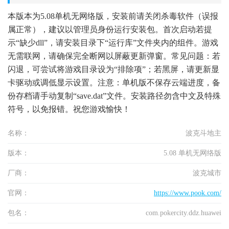
本版本为5.08单机无网络版，安装前请关闭杀毒软件（误报
属正常），建议以管理员身份运行安装包。首次启动若提
示“缺少dll”，请安装目录下“运行库”文件夹内的组件。游戏
无需联网，请确保完全断网以屏蔽更新弹窗。常见问题：若
闪退，可尝试将游戏目录设为“排除项”；若黑屏，请更新显
卡驱动或调低显示设置。注意：单机版不保存云端进度，备
份存档请手动复制“save.dat”文件。安装路径勿含中文及特殊
符号，以免报错。祝您游戏愉快！
名称：
波克斗地主
版本：
5.08 单机无网络版
厂商：
波克城市
官网：
https://www.pook.com/
包名：
com.pokercity.ddz.huawei