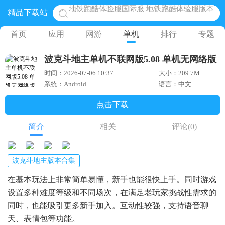
精品下载站
网易光遇手游正版 点亮星空共庆周年
黎明觉醒生机腾讯正版 黎明觉醒生机国际服
首页
应用
网游
单机
排行
专题
蛋仔派对下载 蛋仔派对体验服
波克斗地主单机不联网版5.08 单机无网络版
奥特曼王者传奇 正版奥特曼游戏
时间：2026-07-06 10:37
大小：209.7M
地铁跑酷体验服国际服 地铁跑酷体验服版本
系统：Android
语言：中文
点击下载
简介
相关
评论
(0)
波克斗地主版本合集
在基本玩法上非常简单易懂，新手也能很快上手。同时游戏
设置多种难度等级和不同场次，在满足老玩家挑战性需求的
同时，也能吸引更多新手加入。互动性较强，支持语音聊
天、表情包等功能。