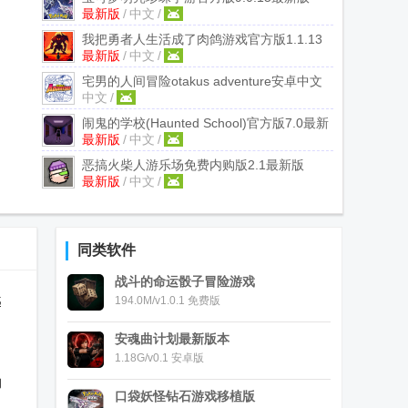
最新版
/
中文
/
我把勇者人生活成了肉鸽游戏官方版
1.1.13
最新版
/
中文
/
最新版
宅男的人间冒险otakus adventure安卓中文
中文
/
版
1.2.3 手机版
闹鬼的学校(Haunted School)官方版
7.0最新
最新版
/
中文
/
版
恶搞火柴人游乐场免费内购版
2.1最新版
最新版
/
中文
/
同类软件
战斗的命运骰子冒险游戏
越
194.0M/v1.0.1 免费版
安魂曲计划最新版本
1.18G/v0.1 安卓版
的
口袋妖怪钻石游戏移植版