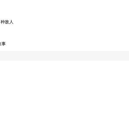
 种敌人
故事