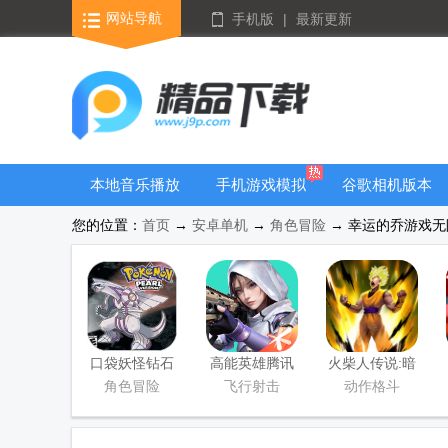
网站导航
手机版
|
最新更新
本地音乐播放
手机游戏模拟
谷歌相机版本
器
器安卓版合集
大全
您的位置：
首页
→
安卓单机
→
角色冒险
→ 幸运的乔游戏无限
口袋妖怪钻石
高能英雄腾讯
火柴人传说:暗
游戏移植版
版
影战争手游版
角色冒险
飞行射击
动作格斗