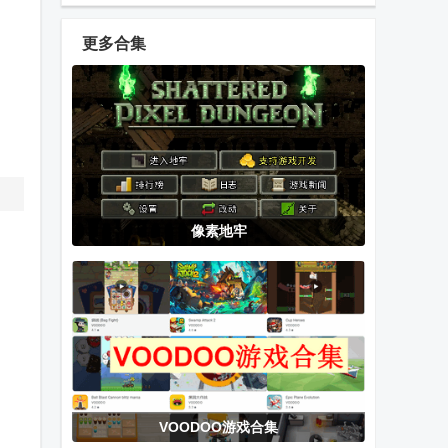
(Fan of Guns)
无限钻石
更多合集
我的小花仙无
只有一个真相
狂暴战龙去广
限金币版
游戏无限提示
告版
版
战斗的命运骰
办公室大乱斗
安魂曲计划最
像素地牢
子冒险游戏
免广告版
新版本
潜水员戴夫全
闲置小偷大师
幸福家里蹲的
DLC手机汉化
养成方法(语音
版游戏(DAVE
DLC)正式版
THE DIVER)
VOODOO游戏合集
飞机大厨无限
今天都是腿小
RIDDLEJOKER