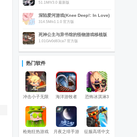
51.1M/V3.0 最新版
深陷爱河游戏(Knee Deep!: In Love)
314.5M/v1.1.0 官方版
死神公主与异书馆的怪物游戏移植版
1.01G/v0d83ca7 官方版
热门软件
冲击小子无限
海洋游牧者
恐怖冰淇淋3
钻石版
Raft Survival
国际版
国际版
枪炮狂热游戏
月夜之绯手游
征服高塔中文