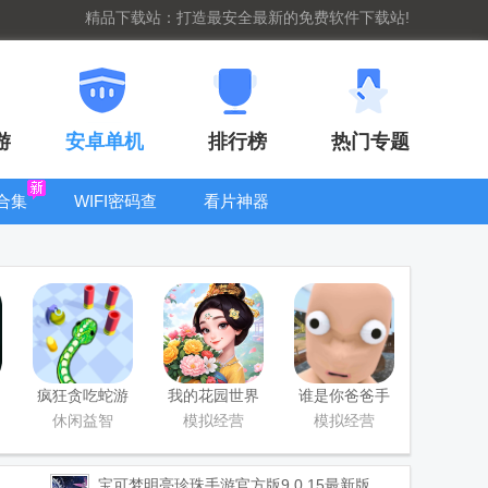
精品下载站：打造最安全最新的免费软件下载站!
游
安卓单机
排行榜
热门专题
合集
WIFI密码查
看片神器
看器
bt手游盒子大
全
疯狂贪吃蛇游
我的花园世界
谁是你爸爸手
戏最新版
最新版
游正版(Who's
休闲益智
模拟经营
模拟经营
Your Daddy)
宝可梦明亮珍珠手游官方版
9.0.15最新版