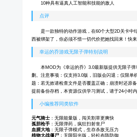
10种具有逼真人工智能和技能的敌人
点评
是一款独特的动作游戏，在60个大型2D关卡
西被绑架了，你必须不惜一切代价把她找回来！快来j
幸运的乔游戏无限子弹特别说明
本MOD为《幸运的乔》3.0最新版提供无限
删。注意事项：仅支持3.0版，旧版会闪退；仅限
题：若无效请检查文件是否覆盖正确；崩溃时还原备
提前备份存档，本资源仅供学习测试，请于24小时
小编推荐同类软件
元气骑士
：无限能量版，闯关割草更爽快
孤胆枪手
：无限弹药，疯狂扫射丧尸
血腥大地
：无限子弹模式，生存杀敌无压力
植物大战僵尸
：无限阳光版，轻松布阵防御