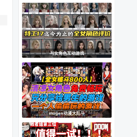
燃油版无限金
游戏
免费安卓汉化
币无限钻石
版
与女角色互动游戏
mugen动漫大乱斗