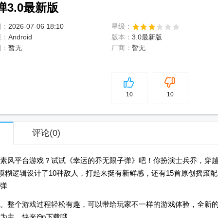
3.0最新版
间：
2026-07-06 18:10
星级：
境：
Android
版本：
3.0最新版
网：
暂无
厂商：
暂无
5
分
10
10
评论
(0)
素风平台游戏？试试《幸运的乔无限子弹》吧！你扮演士兵乔，穿
用模糊逻辑设计了10种敌人，打起来挺有新鲜感，还有15首原创摇滚配
弹
。整个游戏过程轻松有趣，可以带给玩家不一样的游戏体验，全新
主，快来j9p下载哦。