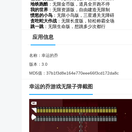
地铁跑酷
：无限金币版，道具全开跑不停
我的世界
：无限资源版，自由建造无限制
愤怒的小鸟
：无限小鸟版，三星通关无障碍
贪吃蛇大作战
：无限长度版，轻松称霸全场
跳一跳
：无限生命版，想跳多少次都行
应用信息
名称：
幸运的乔
版本：
3.0
MD5值：
37b1f3d8e164e770eee66f3cd172da8c
幸运的乔游戏无限子弹截图