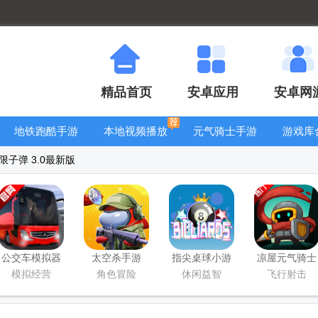
精品首页
安卓应用
安卓网
地铁跑酷手游
本地视频播放
元气骑士手游
游戏库
大全
器
大全
子弹 3.0最新版
公交车模拟器
太空杀手游
指尖桌球小游
凉屋元气骑士
官方版(Bus
戏
前传手游
模拟经营
角色冒险
休闲益智
飞行射击
Simulator
Ultimate)