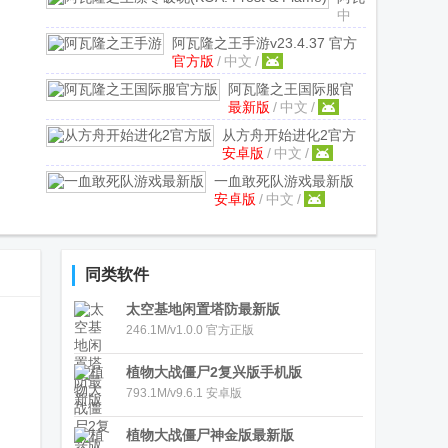
中
隆之
文
/
王凛
阿瓦隆之王手游
v23.4.37 官方
冬破
官方版
/
中文
/
版
晓
阿瓦隆之王国际服官
(KOA:
最新版
/
中文
/
方版
v23.8.20 最新直
Frost
装版
从方舟开始进化2官方
&
安卓版
/
中文
/
版
v1.1 安卓版
Flame)
23.4.0
内置
一血敢死队游戏最新版
菜单
安卓版
/
中文
/
v1.6.873 安卓版
版
同类软件
太空基地闲置塔防最新版
246.1M/v1.0.0 官方正版
植物大战僵尸2复兴版手机版
793.1M/v9.6.1 安卓版
植物大战僵尸神金版最新版