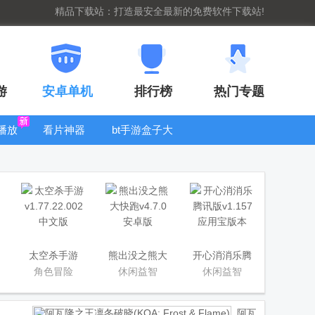
精品下载站：打造最安全最新的免费软件下载站!
游
安卓单机
排行榜
热门专题
播放
看片神器
bt手游盒子大
全
太空杀手游
熊出没之熊大
开心消消乐腾
快跑
讯版
角色冒险
休闲益智
休闲益智
阿瓦