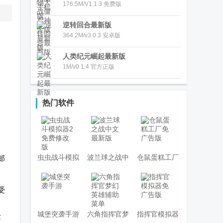
176.5M/V1.1.3 免费版
逆转回合最新版
364.2M/v3.0.3 安卓版
人类纪元崛起最新版
1M/v0.1.4 官方正版
热门软件
虫虫战斗模拟
波兰球之战中
仓鼠蛋糕工厂
邮
器2免费修改
文最新版
免广告版
版
受
，
城堡突袭手游
六角指挥官梦
指挥官模拟器
验