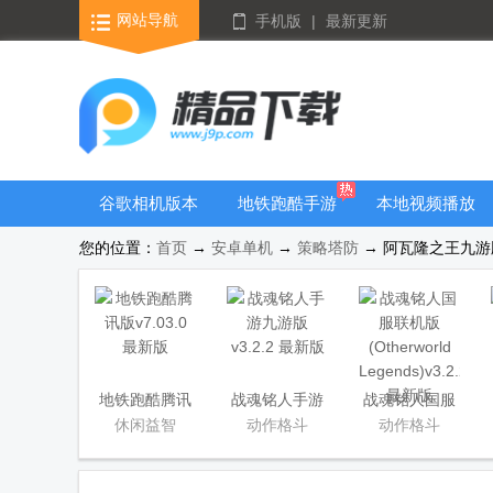
网站导航
手机版
|
最新更新
谷歌相机版本
地铁跑酷手游
本地视频播放
大全
大全
器
您的位置：
首页
→
安卓单机
→
策略塔防
→ 阿瓦隆之王九游版 
隐藏应用APP
地铁跑酷腾讯
战魂铭人手游
战魂铭人国服
版
九游版
联机版
休闲益智
动作格斗
动作格斗
(Otherworld
Legends)