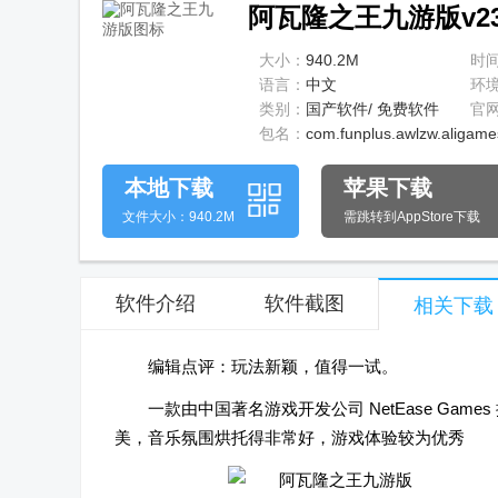
阿瓦隆之王九游版v23.
大小：
940.2M
时
语言：
中文
环
类别：
国产软件/ 免费软件
官
包名：
com.funplus.awlzw.aligame
本地下载
苹果下载
文件大小：940.2M
需跳转到AppStore下载
软件介绍
软件截图
相关下载
编辑点评：玩法新颖，值得一试。
一款由中国著名游戏开发公司 NetEase Ga
美，音乐氛围烘托得非常好，游戏体验较为优秀