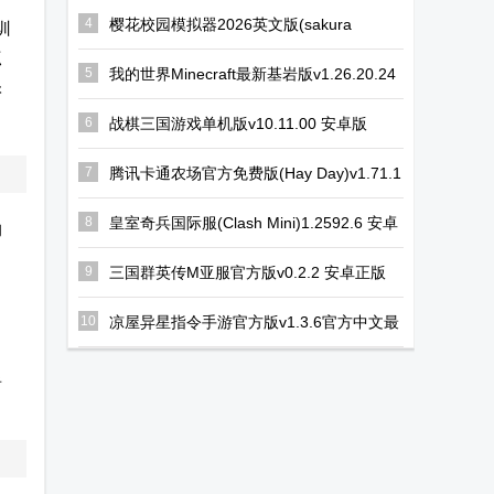
版最新游戏
小游戏
版
4
樱花校园模拟器2026英文版(sakura
训
schoolsimulator)v1.047.03 手机版
点
5
我的世界Minecraft最新基岩版v1.26.20.24
很
安卓免付费版
6
战棋三国游戏单机版v10.11.00 安卓版
7
腾讯卡通农场官方免费版(Hay Day)v1.71.1
安卓最新版
8
皇室奇兵国际服(Clash Mini)1.2592.6 安卓
的
最新版
9
三国群英传M亚服官方版v0.2.2 安卓正版
10
凉屋异星指令手游官方版v1.3.6官方中文最
新版
者