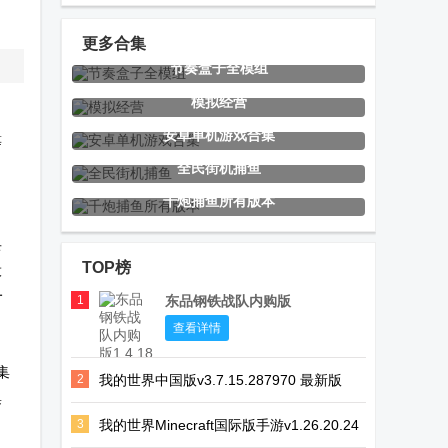
幻英雄辅助菜
免广告版
单
更多合集
节奏盒子全模组
基辅罗斯
Rubylands岛
坚守阵地2手
模拟经营
屿王国内购版
游
安卓单机游戏合集
等
中文版
全民街机捕鱼
千炮捕鱼所有版本
节奏盒子
Asphalt Nitro
节奏盒子
Bones模组手
2无限金币版
home模组手
兵
TOP榜
般
机版
机版
一
1
东品钢铁战队内购版
3D脑叶公司
绯色誓约橙光
重力回路游戏
查看详情
版清软完结版
免费版
集
2
我的世界中国版v3.7.15.287970 最新版
集
3
我的世界Minecraft国际版手游v1.26.20.24
陌客捕鱼安卓
巫女贴纸日记
海盗捕鱼话费
官方最新版