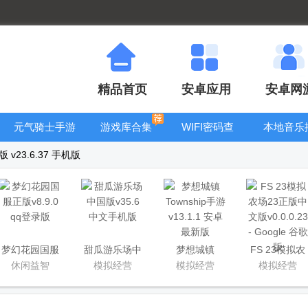
精品首页
安卓应用
安卓网
元气骑士手游
游戏库合集
WIFI密码查
本地音乐
大全
看器
器
v23.6.37 手机版
梦幻花园国服
甜瓜游乐场中
梦想城镇
FS 23模拟农
正版
国版
Township手游
场23正版中文
休闲益智
模拟经营
模拟经营
模拟经营
版