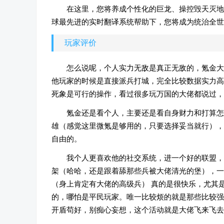
在这里，您将养成个性化的巨龙、操控毁天灭地
球最先进的实时翻译系统帮助下，您将成为统治全世
玩家评价
怎么说呢，个人实力无敌是真正无敌的，氪金大
他玩家的时候是直接派兵打城，完全比较数据实力高
死象是可行的操作，看过很多玩万国的大佬都说过，
氪金还是看个人，主要还是看自身财力和打算怎
雄（感觉这里微氪是够用的，只要选择妥当就行），
自由的。
我个人更喜欢他的社交系统，进一个好的联盟，
架（哈哈，还是跟着舔那些兵被大佬清光的堡），一
（身上肯定有大佬的高级兵） 真的是很快乐，尤其
的，哪怕是平民玩家。唯一比较烦的就是那些比较强
开盾苟好，别痴心妄想，这个活动就是大佬飞来飞去