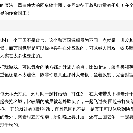
的魔法、重建伟大的圆桌骑士团，夺回象征王权和力量的圣剑！在
界的传奇国王！
佬打一个王国不是虚言。这个和万国觉醒最为不同一点就是，进攻
低，而万国觉醒是可以操控兵种在外应敌的，可以喊人围攻，蚁多
人实在太多也要逃的。
样玩游戏。可以氪金的地方都是升战力的点，比如龙语，装备类和
重氪还是不太建议，除非你是真正那种大老板，坐着数钱，完全财
每天聊天打屁，到时间一起打活动，打任务，在大佬带头下和老外
起去抢名城，比较弱的成员被老外欺负了，一起飞过去 围起来打集
是你一开始就进的国盟的话，而且氛围也不错，是真正可以体验到快
的老外，乘着时差打偷袭，所以晚上要开盾，还有王国战争，一定
打平民的。