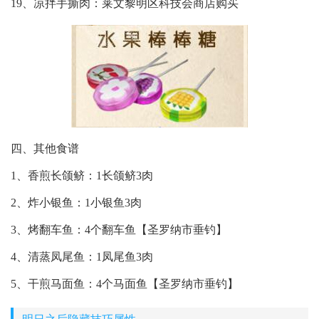
19、凉拌手撕肉：莱文黎明区科技会商店购买
四、其他食谱
1、香煎长颌鲚：1长颌鲚3肉
2、炸小银鱼：1小银鱼3肉
3、烤翻车鱼：4个翻车鱼【圣罗纳市垂钓】
4、清蒸凤尾鱼：1凤尾鱼3肉
5、干煎马面鱼：4个马面鱼【圣罗纳市垂钓】