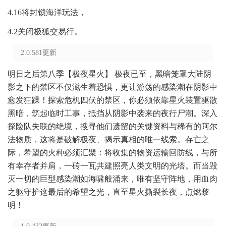
4.16将封锁海洋玩法，
4.2关闭极狐交易行。
2.0.581更新
明日之后第八季【极夜星火】 极夜已至，黑暗笼罩大陆阴
影之下的禁区不仅滋生着恐惧，更让游荡的感染潮在阴影中
愈发狂躁！探索危机四伏的禁区，你必须依靠星火装置驱散
黑暗，筑起临时工事，抵挡从阴影中袭来的夜行尸潮。深入
探险队失联的绝境，搜寻他们遗留的关键资料与稀有的阿尔
法物质，这将是破解极夜、揭示真相的唯一线索。存亡之
际，希望的火种必须汇聚：将收集的物资运输回防线，与所
有幸存者并肩，一砖一瓦共建照亮人类文明的光塔。而当毁
灭一切的巨型感染潮如海啸般涌来，唯有坚守阵地，用血肉
之躯守护这最后的希望之光，直至星火撕裂长夜，点燃黎
明！