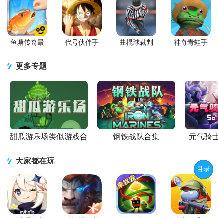
鱼塘传奇最
代号伙伴手
曲棍球裁判
神奇青蛙手
新的版
游正版
模拟器
机版
(Hockey
(Amazing
更多专题
Referee
Frog)
Simulator)
甜瓜游乐场类似游戏合
钢铁战队合集
元气骑
集
大家都在玩
目录