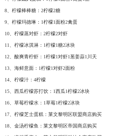
8、柠檬棒棒糖：2柠檬2糖
9、柠檬玛德琳：1柠檬1面粉2禽蛋
10、柠檬蒸对虾：2柠檬2对虾
11、柠檬冰淇淋：1柠檬1糖2冰块
12、酸爽青柠虾：1柠檬1对虾1葱姜蒜1川天
13、海鲜意面：1柠檬1对虾2面粉
14、柠檬汁：4柠檬
15、西瓜柠檬苏打饮：1西瓜1柠檬2冰块
16、草莓柠檬水：1草莓1柠檬2冰块
17、柠檬芝士蛋糕：莱文黎明区联盟商店购买
18、金汤柠檬鱼：莱文黎明区帝国商店购买