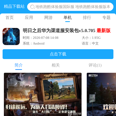
精品下载站
地铁跑酷体验服国际服 地铁跑酷体验服版本
网易光遇手游正版 点亮星空共庆周年
首页
应用
网游
单机
排行
专题
黎明觉醒生机腾讯正版 黎明觉醒生机国际服
明日之后华为渠道服安装包v5.0.705
最新版
蛋仔派对下载 蛋仔派对体验服
时间：2026-07-08 14:08
大小：1.95G
奥特曼王者传奇 正版奥特曼游戏
系统：Android
语言：中文
点击下载
简介
相关
评论
(1)