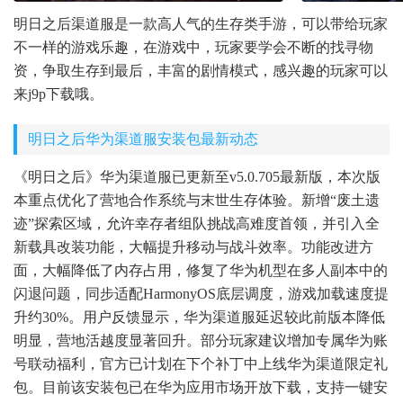
明日之后渠道服是一款高人气的生存类手游，可以带给玩家
不一样的游戏乐趣，在游戏中，玩家要学会不断的找寻物
资，争取生存到最后，丰富的剧情模式，感兴趣的玩家可以
来j9p下载哦。
明日之后华为渠道服安装包最新动态
《明日之后》华为渠道服已更新至v5.0.705最新版，本次版
本重点优化了营地合作系统与末世生存体验。新增“废土遗
迹”探索区域，允许幸存者组队挑战高难度首领，并引入全
新载具改装功能，大幅提升移动与战斗效率。功能改进方
面，大幅降低了内存占用，修复了华为机型在多人副本中的
闪退问题，同步适配HarmonyOS底层调度，游戏加载速度提
升约30%。用户反馈显示，华为渠道服延迟较此前版本降低
明显，营地活越度显著回升。部分玩家建议增加专属华为账
号联动福利，官方已计划在下个补丁中上线华为渠道限定礼
包。目前该安装包已在华为应用市场开放下载，支持一键安