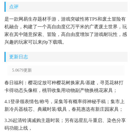
点评
是一款网易生存题材手游，游戏突破性将TPS和废土冒险有
机融合，构建了一个高自由度亿万平米的广袤废土世界，玩
家在其中随意探索、冒险，高自由度增加了游戏耐玩性，感
兴趣的玩家可以来j9p下载哦。
更新日志
5.0679更新
春日福利：樱花绽放可种樱花树换家具/基建，寻觅花林打
卡得动态头像框，桃羽收集用动物副产物换桃花家具；
4.1登录领表情包/称号，采集等有概率得神秘手稿；集市上
新冷兵器核芯、典藏时装/载具，春苑惠选有新庄园家具；
3.26起清铃满减购主题时装；另有远星乱斗重启、染色分享
码功能上线，