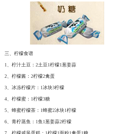
三、柠檬食谱
1、柠汁土豆：2土豆1柠檬1葱姜蒜
2、柠檬酱：2柠檬2禽蛋
3、冰冻柠檬片：1冰块3柠檬
4、柠檬蜜：1柠檬3糖
5、蜂蜜柠檬茶：1蜂蜜2冰块1柠檬
6、青柠蒸鱼：1鱼1葱姜蒜2柠檬
7、柠檬戚风蛋糕：1柠檬1面粉1禽蛋1糖