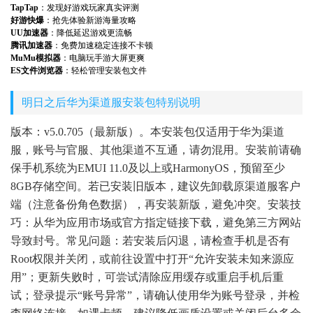
TapTap
：发现好游戏玩家真实评测
好游快爆
：抢先体验新游海量攻略
UU加速器
：降低延迟游戏更流畅
腾讯加速器
：免费加速稳定连接不卡顿
MuMu模拟器
：电脑玩手游大屏更爽
ES文件浏览器
：轻松管理安装包文件
明日之后华为渠道服安装包特别说明
版本：v5.0.705（最新版）。本安装包仅适用于华为渠道
服，账号与官服、其他渠道不互通，请勿混用。安装前请确
保手机系统为EMUI 11.0及以上或HarmonyOS，预留至少
8GB存储空间。若已安装旧版本，建议先卸载原渠道服客户
端（注意备份角色数据），再安装新版，避免冲突。安装技
巧：从华为应用市场或官方指定链接下载，避免第三方网站
导致封号。常见问题：若安装后闪退，请检查手机是否有
Root权限并关闭，或前往设置中打开“允许安装未知来源应
用”；更新失败时，可尝试清除应用缓存或重启手机后重
试；登录提示“账号异常”，请确认使用华为账号登录，并检