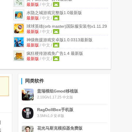
最新版
/
中文
/
水隐之城游戏完整版
1.0最新版
最新版
/
中文
/
球球英雄(orb master)国际服安装包
v1.11.29
最新版
/
中文
/
最新版
神级救援游戏安卓版
1.0.0313最新版
最新版
/
中文
/
疯狂梗传游戏免广告
1.4 最新版
最新版
/
中文
/
同类软件
盖瑞模组Gmod移植版
2.10G/v1.17.25 中文版
RagDollBox手机版
3.5M/v1.0 安卓版
制
花光马斯克模拟器免费版
来