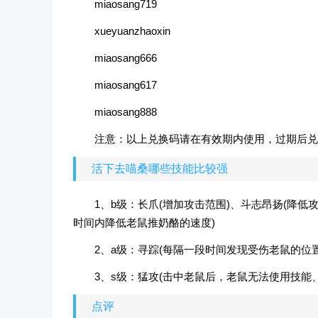
miaosang719
xueyuanzhaoxin
miaosang666
miaosang617
miaosang888
注意：以上兑换码请在有效期内使用，过期后兑
活下去喵桑哪些技能比较强
1、b级：长爪(增加攻击范围)、斗志昂扬(降低
时间内降低老鼠推奶酪的速度)
2、a级：寻踪(每隔一段时间发现受伤老鼠的位置
3、s级：猛攻(击中老鼠后，老鼠无法使用技能
点评