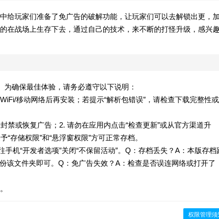
中给玩家们准备了免广告的破解功能，让玩家们可以去解锁出更，
的在战场上生存下去，通过自己的技术，来不断的打怪升级，感兴
58）。为确保最佳体验，请务必遵守以下说明：
iFi/移动网络后再安装；若提示“解析包错误”，请检查下载完整性或
发封禁或恢复广告；2. 请勿在应用内点击“检查更新”或从官方渠道升
予“存储权限”和“悬浮窗权限”方可正常存档。
往手机“开发者选项”关闭“不保留活动”。Q：存档丢失？A：本版存档
/files/，手动备份该文件夹即可。Q：免广告失效？A：检查是否误连网络或打开了
。
权限管理须