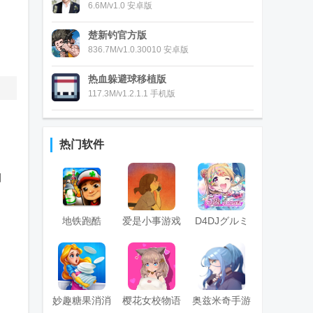
6.6M/v1.0 安卓版
楚新钓官方版
836.7M/v1.0.30010 安卓版
热血躲避球移植版
117.3M/v1.2.1.1 手机版
热门软件
，
细
地铁跑酷
爱是小事游戏
D4DJグルミ
(subway surf)
(Love is...)
ク电音派对
国际版菜单免
费版
妙趣糖果消消
樱花女校物语
奥兹米奇手游