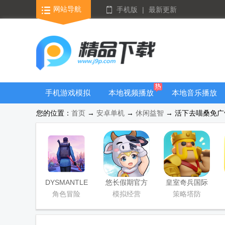
网站导航
手机版
|
最新更新
手机游戏模拟
本地视频播放
本地音乐播放
器安卓版合集
器
器
您的位置：
首页
→
安卓单机
→
休闲益智
→ 活下去喵桑免广告版
DYSMANTLE
悠长假期官方
皇室奇兵国际
完整版中文版
版
服(Clash Mini)
角色冒险
模拟经营
策略塔防