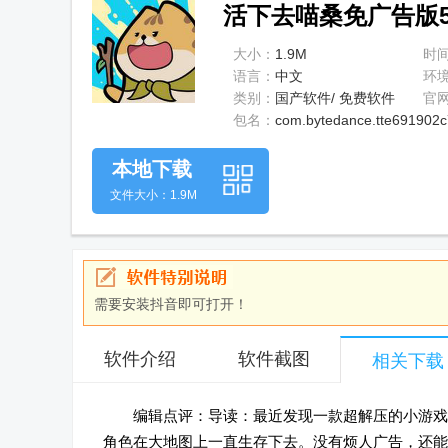
活下去喵桑免广告版5.1
大小：
1.9M
时
语言：
中文
环
类别：
国产软件/ 免费软件
官
包名：
com.bytedance.tte691902c
本地下载
文件大小：1.9M
需要安装抖音即可打开！
软件介绍
软件截图
相关下载
编辑点评：导读：最近发现一款超解压的小游戏
角色在大地图上一直生存下去。没有烦人广告，还能