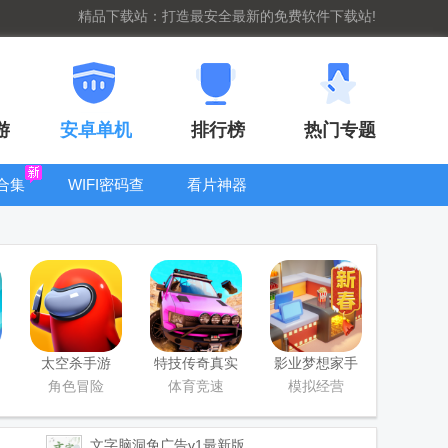
精品下载站：打造最安全最新的免费软件下载站!
游
安卓单机
排行榜
热门专题
合集
WIFI密码查
看片神器
看器
bt手游盒子大
全
太空杀手游
特技传奇真实
影业梦想家手
赛车内购版
游下载
角色冒险
体育竞速
模拟经营
(Stunt
Legends)
文字脑洞免广告
v1最新版