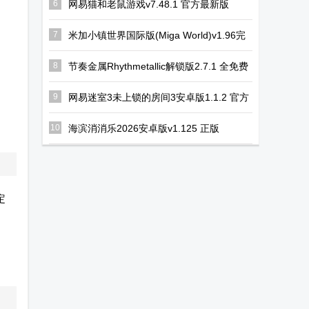
6
网易猫和老鼠游戏v7.48.1 官方最新版
7
米加小镇世界国际版(Miga World)v1.96完
整无广告版
8
节奏金属Rhythmetallic解锁版2.7.1 全免费
版
9
网易迷室3未上锁的房间3安卓版1.1.2 官方
手机版
10
海滨消消乐2026安卓版v1.125 正版
定