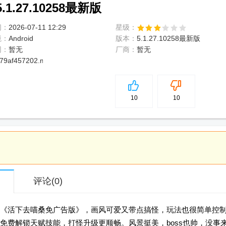
.27.10258最新版
间：
2026-07-11 12:29
星级：
境：
Android
版本：
5.1.27.10258最新版
网：
暂无
厂商：
暂无
79af457202.miniapk
5
分
10
10
评论
(0)
《活下去喵桑免广告版》，画风可爱又带点搞怪，玩法也很简单控
免费解锁天赋技能，打怪升级更顺畅。风景挺美，boss也帅，没事