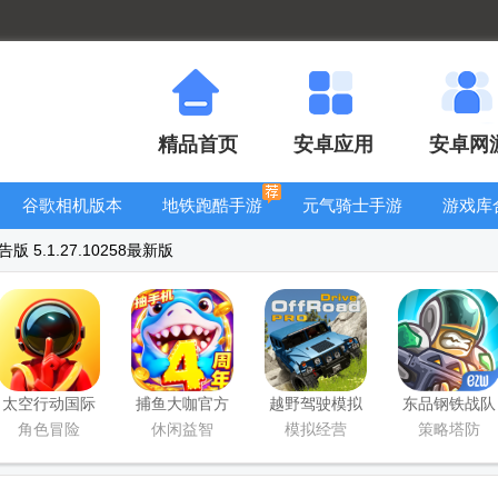
精品首页
安卓应用
安卓网
谷歌相机版本
地铁跑酷手游
元气骑士手游
游戏库
大全
大全
大全
 5.1.27.10258最新版
太空行动国际
捕鱼大咖官方
越野驾驶模拟
东品钢铁战队
服(Super Sus)
正版手机版
器专业版
内购版
角色冒险
休闲益智
模拟经营
策略塔防
(OffRoad
Drive Pro)