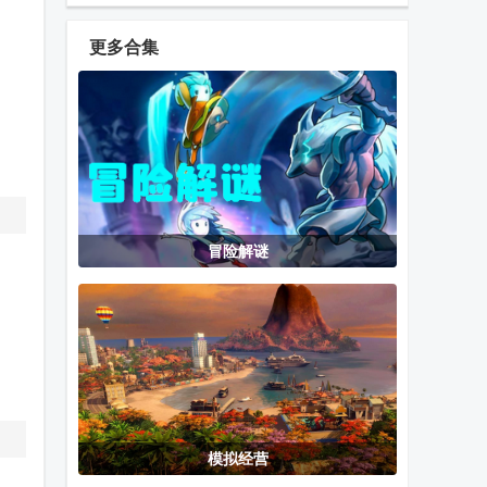
乐手游
手游
orzmic
更多合集
擦干净抖音小
选技生存大乱
Car Tuning汽
游戏(Clean it)
斗2手游
车改装游戏
安卓版
管道梦工厂免
泞之翼3玉碎
PSP模拟器街
冒险解谜
内购版(Cup
篇最新版
头霸王3安卓
Heroes)
版
废物成神免广
往事游戏中文
kemopop游戏
告无限金币
免费版(When
直装版
Past Was
Around)
模拟经营
兽娘训练家安
太空行动国际
Nightgamer汉