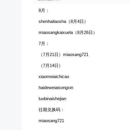
8月：
shenhaitaosha（8月4日）
miaosangkaixuela（8月26日）
7月：
（7月21日）miaosang721
（7月14日）
xiaomeiaichicao
haideweiaisongxin
luobinaishejian
往期兑换码：
miaosang721