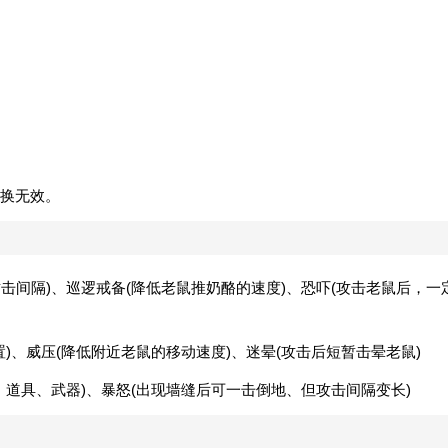
换无效。
攻击间隔)、巡逻戒备(降低老鼠推奶酪的速度)、恐吓(攻击老鼠后，一
)、威压(降低附近老鼠的移动速度)、迷晕(攻击后短暂击晕老鼠)
、道具、武器)、暴怒(出现墙缝后可一击倒地、但攻击间隔变长)