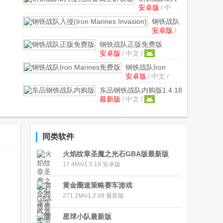
安卓版
/
中
侵无限金钱全
文
/
解锁版
钢铁战队
v0.15.9安卓
安卓版
/
入侵(Iron
最新版
中文
/
Marines
钢铁战队正版免费版
Invasion)
v0.15.9
安卓版
/
中文
/
v1.4.18安卓新版
安卓版
钢铁战队Iron
安卓版
/
中文
/
Marines免费版
v1.8.3最新安卓版
东品钢铁战队内购版
1.4.18
最新版
/
中文
/
最新修改版
同类软件
火焰纹章圣魔之光石GBA版最新版
17.4M/v1.5.19 安卓版
黄金圈速策略赛车游戏
271.1M/v1.2.89 最新版
星球小队最新版