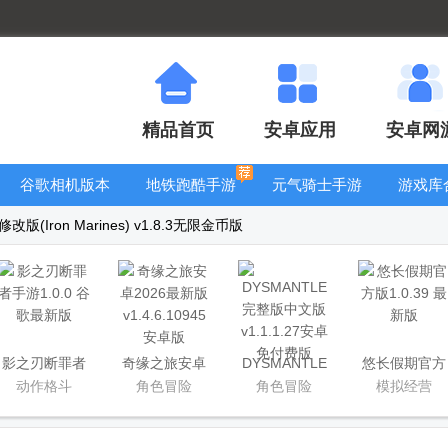
精品首页
安卓应用
安卓网
谷歌相机版本
地铁跑酷手游
元气骑士手游
游戏库
大全
大全
大全
(Iron Marines) v1.8.3无限金币版
影之刃断罪者
奇缘之旅安卓
DYSMANTLE
悠长假期官方
手游
2026最新版
完整版中文版
版
动作格斗
角色冒险
角色冒险
模拟经营