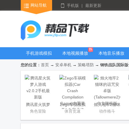
网站导航
手机版
|
最新更新
手机游戏模拟
本地视频播放
本地音乐播放
器安卓版合集
器
器
您的位置：
首页
→
安卓单机
→
策略塔防
→ 钢铁战队国际版修改版
腾讯星火筑梦
Zego车祸模拟
烛火地牢2猫咪
人游戏
器(Car Crash
的诅咒安卓版
角色冒险
体育竞速
动作格斗
Compilation
(Tallowmere2)
Game)内置菜