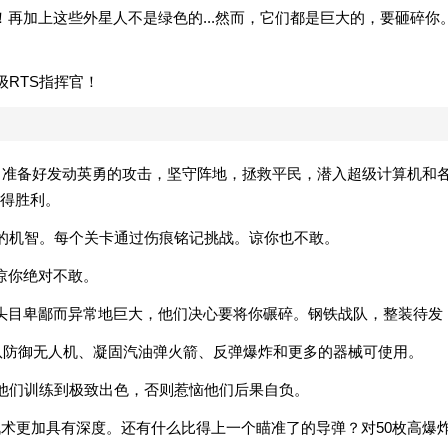
再加上这些外星人不是绿色的...然而，它们都是巨大的，要砸碎你
级RTS指挥官！
务。准备好发动英勇的攻击，坚守阵地，拯救平民，潜入超级计算机和
得胜利。
你的机智。每个关卡通过伤痕铭记挑战。谅你也不敢。
谅你绝对不敢。
头目卑鄙而异常地巨大，他们决心要将你碾碎。钢铁战队，整装待发
部队防御无人机、凝固汽油弹火箭、反弹爆炸和更多的器械可使用。
将他们训练到极致出色，否则惹恼他们后果自负。
战术更加具有深度。还有什么比得上一个瞄准了的导弹？对50枚高爆