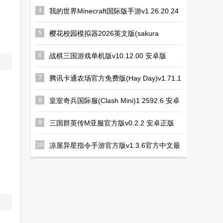
机版
1945(1945 air
(HexWarriors)
4
我的世界Minecraft国际版手游v1.26.20.24
官方最新版
force)无限钻
5
樱花校园模拟器2026英文版(sakura
石版
schoolsimulator)v1.047.03 手机版
6
战棋三国游戏单机版v10.12.00 安卓版
7
腾讯卡通农场官方免费版(Hay Day)v1.71.1
安卓最新版
8
皇室奇兵国际服(Clash Mini)1.2592.6 安卓
最新版
9
三国群英传M亚服官方版v0.2.2 安卓正版
10
凉屋异星指令手游官方版v1.3.6官方中文最
新版