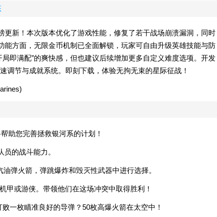
态
版重磅更新！本次版本优化了游戏性能，修复了若干战场崩溃漏洞，同时
。功能方面，无限金币机制已全面解锁，玩家可自由升级英雄技能与防
开局即满配”的爽快感，但也建议后续增加更多自定义难度选项。开发
速调节与成就系统。即刻下载，体验无拘无束的星际征战！
将帮助您完善拯救银河系的计划！
队员的战斗能力。
凝固汽油弹火箭，弹跳爆炸和毁灭性武器中进行选择。
，机甲或游侠。带领他们在这场冲突中取得胜利！
打败一枚瞄准良好的导弹？50枚高爆火箭在太空中！