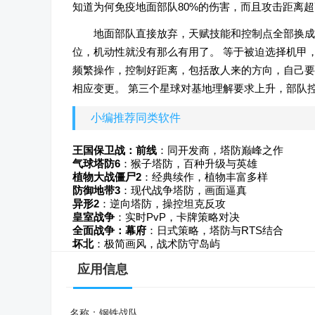
知道为何免疫地面部队80%的伤害，而且攻击距离
地面部队直接放弃，天赋技能和控制点全部换成
位，机动性就没有那么有用了。 等于被迫选择机甲
频繁操作，控制好距离，包括敌人来的方向，自己要
相应变更。 第三个星球对基地理解要求上升，部队
小编推荐同类软件
王国保卫战：前线
：同开发商，塔防巅峰之作
气球塔防6
：猴子塔防，百种升级与英雄
植物大战僵尸2
：经典续作，植物丰富多样
防御地带3
：现代战争塔防，画面逼真
异形2
：逆向塔防，操控坦克反攻
皇室战争
：实时PvP，卡牌策略对决
全面战争：幕府
：日式策略，塔防与RTS结合
坏北
：极简画风，战术防守岛屿
应用信息
名称：
钢铁战队