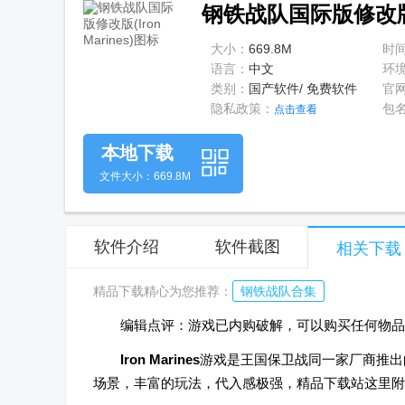
单
钢铁战队国际版修改版(Ir
大小：
669.8M
时
语言：
中文
环
类别：
国产软件/ 免费软件
官
隐私政策：
包
点击查看
本地下载
文件大小：669.8M
软件介绍
软件截图
相关下载
精品下载精心为您推荐：
钢铁战队合集
编辑点评：游戏已内购破解，可以购买任何物品
Iron Marines
游戏是王国保卫战同一家厂商推出
场景，丰富的玩法，代入感极强，精品下载站这里附