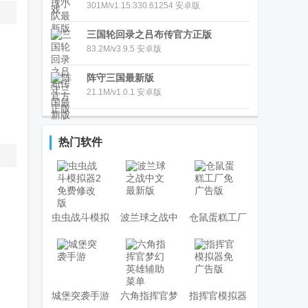
301M/v1.15.330.61254 安卓版
三国轮回录之吕布传官方正版
83.2M/v3.9.5 安卓版
阵守三国最新版
21.1M/v1.0.1 安卓版
热门软件
虫虫战斗模拟
波兰球之战中
仓鼠蛋糕工厂
器2免费修改
文最新版
免广告版
版
城堡突袭手游
六角指挥官梦
指挥官模拟器