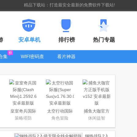
精品下载站：打造最安全最新的免费软件下载站!
游
安卓单机
排行榜
热门专题
合集
WIFI密码查
看片神器
看器
bt手游盒子大
全
皇室奇兵国际
太空行动国际
捕鱼大咖官方
服(Clash Mini)
服(Super Sus)
正版手机版
策略塔防
角色冒险
休闲益智
钢铁战队2入