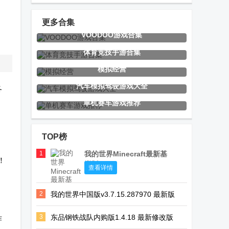
幻英雄辅助菜
免广告版
。
单
更多合集
VOODOO游戏合集
基辅罗斯
Rubylands岛
坚守阵地2手
体育竞技手游合集
屿王国内购版
游
模拟经营
中文版
汽车模拟驾驶游戏大全
各
单机赛车游戏推荐
薮之渊中文版
616.sb音游
合成龙无限钻
正式版
phira免费安装
石高阶区最新
TOP榜
版(Merge
Dragons!)
1
我的世界Minecraft最新基
！
岩版
最后的提取丧
酷咖游戏厅TV
龙之力量1汉
查看详情
尸生存游戏
版
化版
2
我的世界中国版v3.7.15.287970 最新版
3
东品钢铁战队内购版1.4.18 最新修改版
炸
浴火银河2手
空军
六角战士