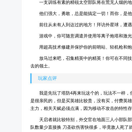
一支训练有素的精锐太空部队将在荒无人烟的地
他们强大，勇敢，总是能搞定一切！而你，是他
前往从未有人到达过的地方！拜访外星球，遭遇
游戏中，你可随意调遣并使用等离子炮塔和激光
用超高技术修建并保护你的前哨站、轻机枪和炮
放马过来吧，召集精英中的精英！你可在不同技
去的领土。
玩家点评
我是先玩了塔防4再来玩这个的，玩法不一样，
是很亲民的，但是买英雄比较贵，没有买，付费英雄
主力，相关天赋必须点满，因为移动不攻击的特性
天启者就比较特别，外交官在地面三人小部队部
队数量少直接换 刀圣砍伤害快很多，毕竟敌人死了