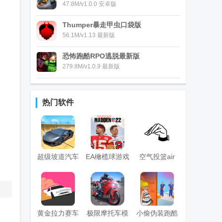
47.8M/v1.0.0 安卓版
Thumper暴走甲虫口袋版
56.1M/v1.13 最新版
恐怖跑酷RPO逃脱最新版
279.8M/v1.0.9 最新版
热门软件
超级坡道汽车
EA橄榄球游戏
空气投篮air
特技
Madden
shot安卓版
NFL22手游
黄金拉力赛车
极限摩托车模
小偷伪装跑酷