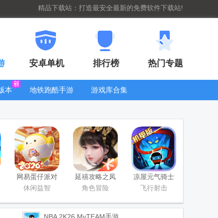
精品下载站：打造最安全最新的免费软件下载站!
游
安卓单机
排行榜
热门专题
版本
地铁跑酷手游
游戏库合集
大全
WIFI密码查
看器
网易蛋仔派对
延禧攻略之凤
凉屋元气骑士
工坊版游戏
凰于飞官方版
官方正版
休闲益智
角色冒险
飞行射击
NBA 2K26 MyTEAM手游