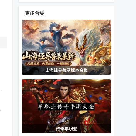
游戏(Art of
拟器
(Thief Run
Rally)
3D)游戏安卓
更多合集
版
超级棒球联盟
沙漠司机
腾讯全民大灌
Super
篮游戏最新版
Baseball
League
CHD文件转换
The Ghost鬼
鸭站ps1模拟
山海经异兽录版本合集
器(CHDroid)
魂游戏下载
器
(DuckStation)
正版
一
掌喵手游盒子
WinlatorXR移
ES-DE前端安
植版
卓客户端
球
传奇单职业
天马G模拟器
和平KJ公益端
虎皮鹦鹉的昆