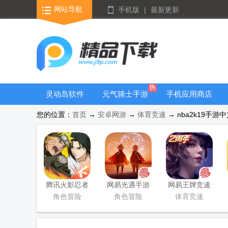
网站导航
手机版
|
最新更新
灵动岛软件
元气骑士手游
手机应用商店
大全
您的位置：
首页
→
安卓网游
→
体育竞速
→ nba2k19手游中文
腾讯火影忍者
网易光遇手游
网易王牌竞速
忍者新世代
正版
手游
角色冒险
角色冒险
体育竞速
2026游戏