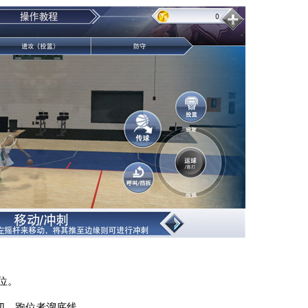
跑位。
大前外切，跑位者溜底线。