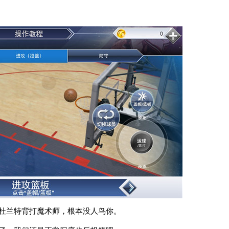
拿杜兰特背打魔术师，根本没人鸟你。