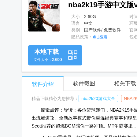
nba2k19手游中文版v
大小：
2.60G
时
语言：
中文
环
类别：
国产软件/ 免费软件
官
隐私政策：
包
点击查看
本地下载
文件大小：2.60G
软件截图
相关下载
软件介绍
精品下载精心为您推荐：
nba2k20游戏大全
NBA
编辑点评：导读：各位篮球迷们，NBA2K19
出流畅进攻。全新故事模式带你重温经典赛事和球星历
Scott推荐的超燃BGM陪你一路冲顶。MT争霸赛里