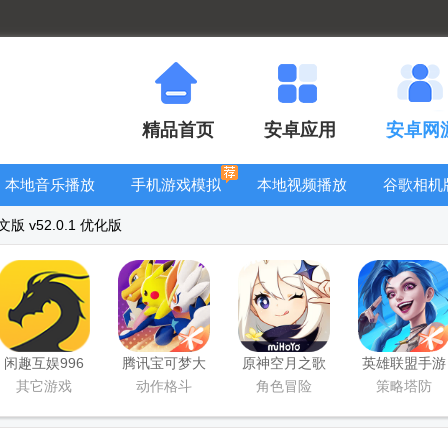
精品首页
安卓应用
安卓网
本地音乐播放
手机游戏模拟
本地视频播放
谷歌相机
器
器安卓版合集
器
大全
版 v52.0.1 优化版
闲趣互娱996
腾讯宝可梦大
原神空月之歌
英雄联盟手游
传奇盒子官方
集结国服正式
版本
国服正版
其它游戏
动作格斗
角色冒险
策略塔防
正版
版