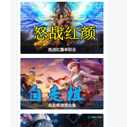
整合包
口(手游辅助工
虫小店免费版
具)
怒战红颜单职业
自走棋游戏合集