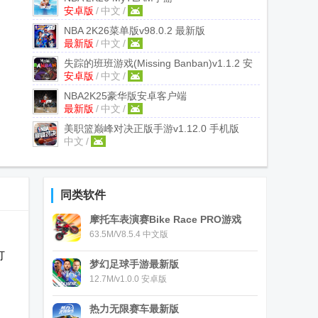
安卓版
/
中文
/
v404.01.509157209 安卓版
NBA 2K26菜单版
v98.0.2 最新版
最新版
/
中文
/
失踪的班班游戏(Missing Banban)
v1.1.2 安
安卓版
/
中文
/
卓版
NBA2K25豪华版安卓客户端
最新版
/
中文
/
v307.02.488110200 最新版
美职篮巅峰对决正版手游
v1.12.0 手机版
中文
/
同类软件
摩托车表演赛Bike Race PRO游戏
63.5M/V8.5.4 中文版
打
梦幻足球手游最新版
12.7M/v1.0.0 安卓版
热力无限赛车最新版