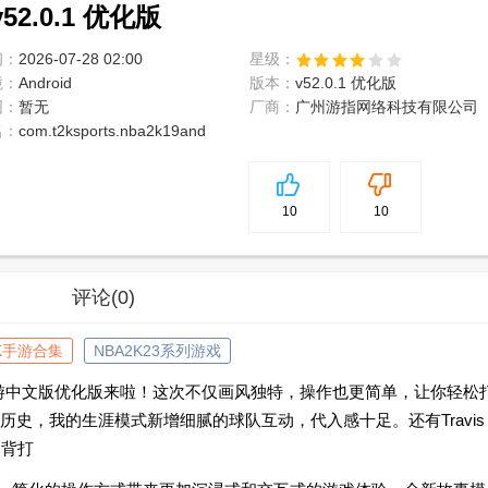
52.0.1 优化版
间：
2026-07-28 02:00
星级：
境：
Android
版本：
v52.0.1 优化版
网：
暂无
厂商：
广州游指网络科技有限公司
名：
com.t2ksports.nba2k19and
5
分
10
10
评论
(0)
2K手游合集
NBA2K23系列游戏
手游中文版优化版来啦！这次不仅画风独特，操作也更简单，让你轻松
史，我的生涯模式新增细腻的球队互动，代入感十足。还有Travis
，背打