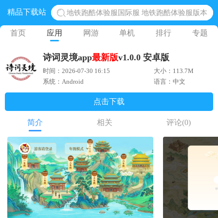
精品下载站
地铁跑酷体验服国际服 地铁跑酷体验服版本
网易光遇手游正版 点亮星空共庆周年
首页
应用
网游
单机
排行
专题
黎明觉醒生机腾讯正版 黎明觉醒生机国际服
诗词灵境app
最新版
v1.0.0 安卓版
蛋仔派对下载 蛋仔派对体验服
时间：2026-07-30 16:15
大小：113.7M
奥特曼王者传奇 正版奥特曼游戏
系统：Android
语言：中文
点击下载
简介
相关
评论
(0)