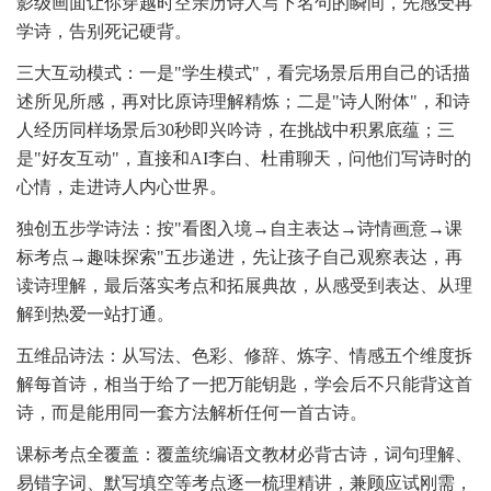
影级画面让你穿越时空亲历诗人写下名句的瞬间，先感受再
学诗，告别死记硬背。
三大互动模式：一是"学生模式"，看完场景后用自己的话描
述所见所感，再对比原诗理解精炼；二是"诗人附体"，和诗
人经历同样场景后30秒即兴吟诗，在挑战中积累底蕴；三
是"好友互动"，直接和AI李白、杜甫聊天，问他们写诗时的
心情，走进诗人内心世界。
独创五步学诗法：按"看图入境→自主表达→诗情画意→课
标考点→趣味探索"五步递进，先让孩子自己观察表达，再
读诗理解，最后落实考点和拓展典故，从感受到表达、从理
解到热爱一站打通。
五维品诗法：从写法、色彩、修辞、炼字、情感五个维度拆
解每首诗，相当于给了一把万能钥匙，学会后不只能背这首
诗，而是能用同一套方法解析任何一首古诗。
课标考点全覆盖：覆盖统编语文教材必背古诗，词句理解、
易错字词、默写填空等考点逐一梳理精讲，兼顾应试刚需，