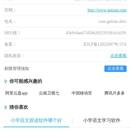
官网：
http://www.guixue.com
包名：
com.guixue.shici
MD5值：
43e9c6aee57d5bb20253f10fcfcfa591
备案：
京ICP备12022007号-57A
隐私政策：
点击查看
权限管理须知
点击查看
你可能感兴趣的
阿里云盘app
云南卫视七
中国移动官
腾讯片多多
官方版
彩云端app
方营业厅
看剧官方正
版app
猜你喜欢
小学语文跟读软件哪个好
小学语文学习软件