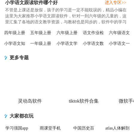
小学语文跟读软件哪个好
进入专区>>
不管是上课还是放假，孩子的学习是一定不能耽误的，精品小编在
这里为大家推荐小学语文跟读软件，针对一到六年级的儿童的，这
里汇集了各地的语文教学资源，与教材也是同步的，软件中的学习
模式很多，不管是假期还是日..
四年级上册
五年级上册
六年级上册
语文作业检
六年级语文
语文安卓
语文同步
语文同步
查助手
上册部编版
小学语文知
一年级上册
小学语文学
小学语文数
小学语文一
V3.1040.2.12
V3.1042.2.12
V3.1044.16
app2.0.0最新
1.6.6安卓版
识大全
语文辅导
习之星APP
学英语课本
年级学习软
最新版
安卓最新版
安卓手机最
版
app2.6.6最新
app2.8.10最
安卓手机最
同步学
件人教版
新
更多专题
版
新版
新版V1.1
app1.1.4安卓
v20.88.100
手
手
灵动岛软件
tiktok软件合集
微软手
大家都在玩
学习强国app
雨课堂手机
中国历史百
atlas人体解剖
手机版
app
科全书安卓
2026安卓免