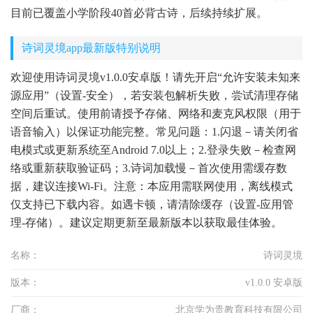
目前已覆盖小学阶段40首必背古诗，后续持续扩展。
诗词灵境app最新版特别说明
欢迎使用诗词灵境v1.0.0安卓版！请先开启“允许安装未知来
源应用”（设置-安全），若安装包解析失败，尝试清理存储
空间后重试。使用前请授予存储、网络和麦克风权限（用于
语音输入）以保证功能完整。常见问题：1.闪退－请关闭省
电模式或更新系统至Android 7.0以上；2.登录失败－检查网
络或重新获取验证码；3.诗词加载慢－首次使用需缓存数
据，建议连接Wi-Fi。注意：本应用需联网使用，离线模式
仅支持已下载内容。如遇卡顿，请清除缓存（设置-应用管
理-存储）。建议定期更新至最新版本以获取最佳体验。
名称：
诗词灵境
版本：
v1.0.0 安卓版
厂商：
北京学为贵教育科技有限公司