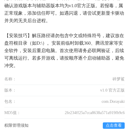
确认游戏版本与辅助器版本均为v1.0官方正版。若报毒，属
正常现象，添加信任即可。如遇闪退，请尝试更新显卡驱动
并关闭无关后台进程。
【安装技巧】解压路径请勿包含中文或特殊符号，建议放在
盘符根目录（如D:\）。安装前临时卸载360、腾讯管家等安
全软件，安装后重启电脑。首次使用请务必联网验证，后续
可离线运行。若多开游戏，请按顺序逐个启动辅助器，避免
冲突。
名称：
碎梦鲨
版本：
v1.0 官方正版
包名：
com.Dorayaki
MD5值：
2fe234ff25a7cca8638a571a919fb9c6
权限管理须知
点击查看