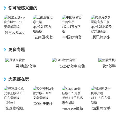
你可能感兴趣的
阿里云盘app
官方版
云南卫视七
中国移动官
腾讯片多多
彩云端app
方营业厅
看剧官方正
版app
更多专题
灵动岛软件
tiktok软件合集
微软手
大家都在玩
QQ同步助手
官方版
光速虚拟机
vmos pro最新
城通网盘手
安卓正版
版2026免费
机客户端