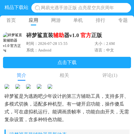
精品下载站
网易光遇手游正版 点亮星空共庆周年
黎明觉醒生机腾讯正版 黎明觉醒生机国际服
首页
应用
网游
单机
排行
专题
蛋仔派对下载 蛋仔派对体验服
碎梦鲨直装
辅助
器v1.0
官方
正版
奥特曼王者传奇 正版奥特曼游戏
时间：2026-07-28 15:55
大小：2.6M
地铁跑酷体验服国际服 地铁跑酷体验服版本
系统：Android
语言：中文
点击下载
简介
相关
评论
(1)
碎梦鲨是为逃跑吧少年设计的第三方辅助工具，支持多开、
多模式切换，适配多种机型。有一键开启功能，操作傻瓜
式，可在虚拟机运行。能调画质帧率，功能自由开关，无需
复杂设置，含多种特色功能。