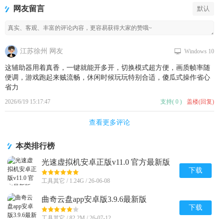
版
网友留言
默认
江苏徐州 网友
Windows 10
这辅助器用着真香，一键就能开多开，切换模式超方便，画质帧率随
便调，游戏跑起来贼流畅，休闲时候玩玩特别合适，傻瓜式操作省心
省力
2026/6/19 15:17:47
支持
(
0
)
盖楼(回复)
查看更多评论
本类排行榜
光速虚拟机安卓正版v11.0 官方最新版
【64位】
下载
工具其它 / 1.24G / 26-06-08
曲奇云盘app安卓版3.9.6最新版
下载
工具其它 / 82.2M / 26-07-12