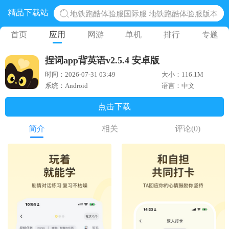
精品下载站
地铁跑酷体验服国际服 地铁跑酷体验服版本
网易光遇手游正版 点亮星空共庆周年
首页
应用
网游
单机
排行
专题
黎明觉醒生机腾讯正版 黎明觉醒生机国际服
捏词app背英语v2.5.4 安卓版
蛋仔派对下载 蛋仔派对体验服
时间：2026-07-31 03:49
大小：116.1M
奥特曼王者传奇 正版奥特曼游戏
系统：Android
语言：中文
点击下载
简介
相关
评论
(0)