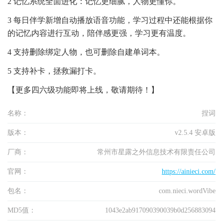
2 记忆系统全面进化：记忆更细腻，人物更懂你。
3 每日伴学新增自动播放语音功能，学习过程中还能根据你
的记忆内容进行互动，陪伴感更强，学习更有温度。
4 支持删除绑定人物，也可删除自建单词本。
5 支持补卡，拯救漏打卡。
【更多四六级功能即将上线，敬请期待！】
名称：
捏词
版本：
v2.5.4 安卓版
厂商：
常州市星露之外信息技术有限责任公司
官网：
https://ainieci.com/
包名：
com.nieci.wordVibe
MD5值：
1043e2ab917090390039b0d256883094