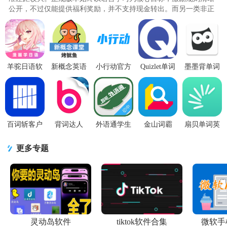
公开，不过仅能提供福利奖励，并不支持现金转出。而另一类非正
规产品主打现金收益吸引用户..
羊驼日语软
新概念英语
小行动官方
Quizlet单词
墨墨背单词
件5.0.1 安卓
青少版同步
版2.3.2
卡学英语vip
App最新版
手机版
课堂
版v10.26 最
v5.5.85 正式
app1.1.12 安
新高级专
版
卓最
百词斩客户
背词达人
外语通学生
金山词霸
扇贝单词英
端app正版
App英语学
版app3.1.5
APP官方正
语版
v7.10.12 最
习软件3.6.7
手机最新版
版11.7.7 手
App6.3.101
更多专题
新安卓版
手机版
机最新版
安卓最新版
灵动岛软件
tiktok软件合集
微软手