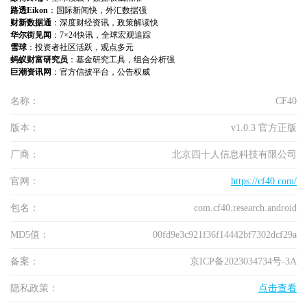
路透Eikon
：国际新闻快，外汇数据强
财新数据通
：深度财经资讯，政策解读快
华尔街见闻
：7×24快讯，全球宏观追踪
雪球
：投资者社区活跃，观点多元
蚂蚁财富研究员
：基金研究工具，组合分析强
巨潮资讯网
：官方信披平台，公告权威
名称：
CF40
版本：
v1.0.3 官方正版
厂商：
北京四十人信息科技有限公司
官网：
https://cf40.com/
包名：
com.cf40.research.android
MD5值：
00fd9e3c921f36f14442bf7302dcf29a
备案：
京ICP备2023034734号-3A
隐私政策：
点击查看