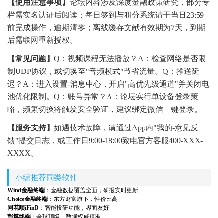
【使用注意事项】
论坛内容涉及深度金融政策研究，部分专
栏需实名认证后阅读；每日签到与积分系统请于当日23:59
前完成操作，逾期清零；离线缓存文献有效期为7天，到期
后需联网重新授权。
【常见问题】
Q：视频课程无法播放？A：检查网络是否限
制UDP协议，或切换至"音频模式"节省流量。Q：推送延
迟？A：进入设置-消息中心，开启"高优先级通道"并关闭电
池优化限制。Q：账号异常？A：论坛实行单设备登录策
略，频繁切换将触发安全验证，建议绑定微信一键登录。
【服务支持】
如遇技术故障，请通过App内"我的-意见反
馈"提交日志，或工作日9:00-18:00致电官方客服400-XXX-
XXXX。
小编推荐同类软件
Wind金融终端
：金融数据覆盖全面，研报实时更新
Choice金融终端
：东方财富旗下，性价比高
同花顺iFinD
：智能投研功能，界面友好
彭博终端
：全球顶级，数据权威精准