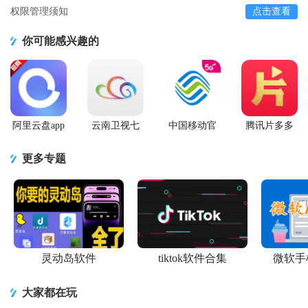
权限管理须知
点击查看
你可能感兴趣的
阿里云盘app
云南卫视七
中国移动官
腾讯片多多
官方版
彩云端app
方营业厅
看剧官方正
版app
更多专题
灵动岛软件
tiktok软件合集
微软手
大家都在玩