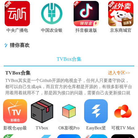
中央广播电
中国农业银
抖音极速版
京东商城官
视总台云听
行app
app正版
方客户端
app正版
猜你喜欢
TVBox合集
TVBox合集
进入专区>>
TVBox其实是一个Github开源的电视盒子，任何人只要遵守协议，
都可以自己生成apk，而且官方的仓库都是开源的，有很多影视平台
用着用着就用不了，那是因为接口的问题，需要自己去更新接口就
可以免费观看全网最全的影视..
影视仓app最
TVbox
OK影视Pro
EasyBox竖
可视TV Max
新版附配置
Takagen99版
手机版
屏开源版
电视版