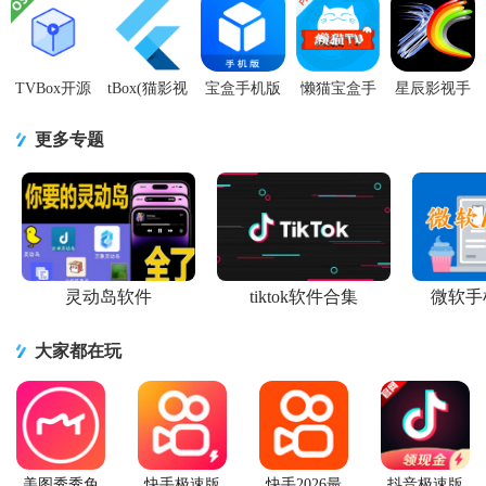
接口v6.2.0
黑版
v5.2.1 安卓
v1.5.2 安卓
V2.0.8 安卓
安卓修复
v1.0.20260227-
版【附接
版【附订阅
共存版
1116
口】
地
TVBox开源
tBox(猫影视
宝盒手机版
懒猫宝盒手
星辰影视手
版安卓白盒
衍生
(MBox)v3.3.1.4
机端app最新
机版V2.6.6
版
版)v1.0.12
最新版本
版v3.2.9 内
安卓内置版
更多专题
v20251016-
4k竖屏版
置版
2311 可用
【附io
灵动岛软件
tiktok软件合集
微软手
大家都在玩
美图秀秀免
快手极速版
快手2026最
抖音极速版