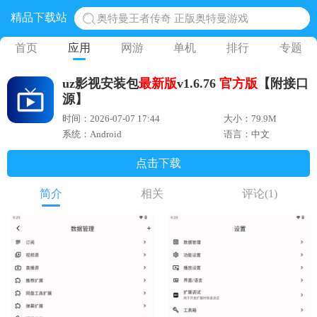
精品下载站
奥特曼王者传奇 正版奥特曼游戏
地铁跑酷体验服国际服 地铁跑酷体验服版本
首页
应用
网游
单机
排行
专题
网易光遇手游正版 点亮星空共庆周年
uz影视安装包
最新版
v1.6.76
官方版
【附接口
黎明觉醒生机腾讯正版 黎明觉醒生机国际服
源】
蛋仔派对下载 蛋仔派对体验服
时间：2026-07-07 17:44
大小：79.9M
系统：Android
语言：中文
点击下载
简介
相关
评论
(1)