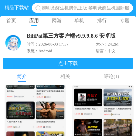
精品下载站
黎明觉醒生机腾讯正版 黎明觉醒生机国际服
蛋仔派对下载 蛋仔派对体验服
首页
应用
网游
单机
排行
专题
奥特曼王者传奇 正版奥特曼游戏
BiliPai第三方客户端v9.9.9.8.6 安卓版
地铁跑酷体验服国际服 地铁跑酷体验服版本
时间：2026-08-03 17:57
大小：24.2M
网易光遇手游正版 点亮星空共庆周年
系统：Android
语言：中文
点击下载
简介
相关
评论
(1)