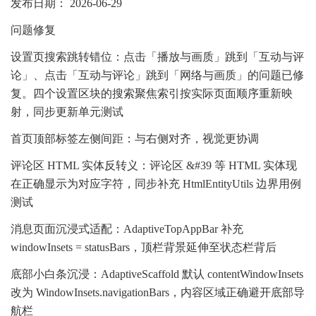
发布日期： 2026-06-29
问题修复
设置页搜索跳转错位：点击「播放与画质」跳到「互动与评
论」、点击「互动与评论」跳到「网络与画质」的问题已修
复。四个设置区块的搜索聚焦索引按实际页面顺序重新映
射，同步更新单元测试
首页顶部标签左侧间距：与右侧对齐，视觉更协调
评论区 HTML 实体反转义：评论区 &#39 等 HTML 实体现
在正确显示为对应字符，同步补充 HtmlEntityUtils 边界用例
测试
消息页面沉浸式适配：AdaptiveTopAppBar 补充
windowInsets = statusBars，顶栏背景延伸至状态栏背后
底部小白条沉浸：AdaptiveScaffold 默认 contentWindowInsets
改为 WindowInsets.navigationBars，内容区域正确避开底部导
航栏