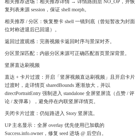
相关推荐进场：相关推荐详情 → 详情路由层 NO_OP，并恢
复列表来源 session，保证 shell morph。
相关推荐 / 分区：恢复整卡 shell 一镜到底（曾短暂改为封面
位对称进退后已回退）。
返回过渡观感：完善视频卡返回时序与景深对齐。
分区景深匹配：内嵌分区来源可正确匹配首页景深背景。
竖屏直达刷视频
直达 + 卡片过渡：开启「竖屏视频直达刷视频」且开启卡片
过渡时，走详情页 sharedBounds 逐渐放大，并以
directPortraitEntry 强制进入 standalone 全屏竖屏流（点赞 / 评
论 / 发弹幕），避免停在内联竖屏详情页。
关闭卡片过渡：仍短路进入 Story 竖屏流。
UP 主名显示：全屏 overlay 优先使用已加载的
Success.info.owner，修复 seed 进场 @ 后空白。