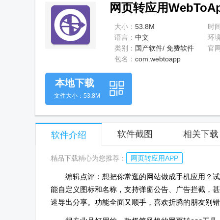
网页转应用WebToApp
大小：
53.8M
时
语言：
中文
环
类别：
国产软件/ 免费软件
官
包名：
com.webtoapp
本地下载
文件大小：53.8M
软件截图
相关下载
软件介绍
精品下载精心为您推荐：
网页转应用APP
编辑点评：想把你常逛的网站做成手机应用？试试
能自定义图标和名称，支持弹窗公告、广告拦截，甚
速导出分享。功能全面又顺手，喜欢折腾的朋友别错