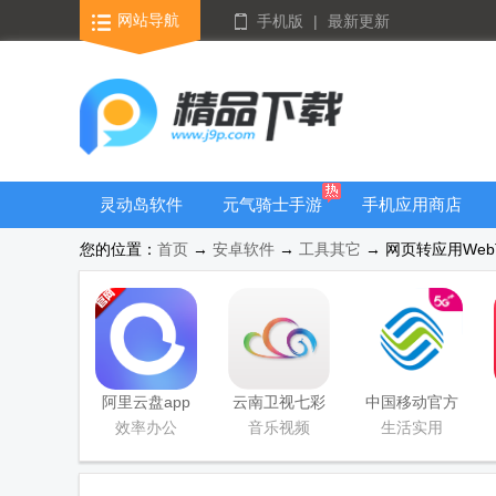
网站导航
手机版
|
最新更新
灵动岛软件
元气骑士手游
手机应用商店
大全
您的位置：
首页
→
安卓软件
→
工具其它
→ 网页转应用WebTo
阿里云盘app
云南卫视七彩
中国移动官方
官方版
云端app
营业厅
效率办公
音乐视频
生活实用