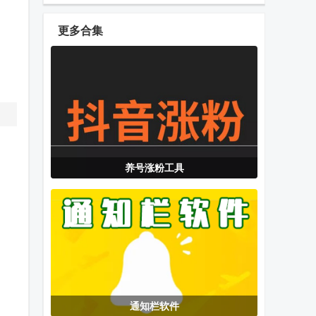
Mode应用
心app官方版
Webdav安卓
版
更多合集
大师兄影视TV
Edge Canary
Dr.Fone数据
版免费版
手机浏览器
恢复手机版
阅墨圈官方正
OPPO软件商
CloneTTS语
养号涨粉工具
版
店国际版
音引擎
喜马拉雅app
指尖养号红薯
平安河南最新
纯净版
版
版本
通知栏软件
长虹电视开机
Pydroid3手机
顶顶app通知