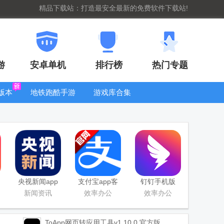
精品下载站：打造最安全最新的免费软件下载站!
游
安卓单机
排行榜
热门专题
版本
地铁跑酷手游
游戏库合集
大全
WIFI密码查
看器
央视新闻app
支付宝app客
钉钉手机版
移动版客户端
户端
app
新闻资讯
效率办公
效率办公
ToApp网页转应用工具
v1.10.0 官方版