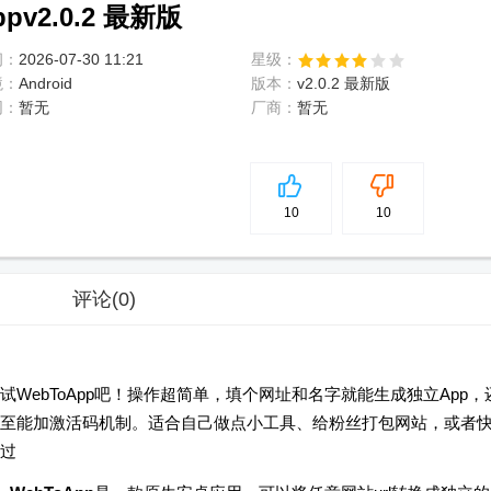
v2.0.2 最新版
间：
2026-07-30 11:21
星级：
境：
Android
版本：
v2.0.2 最新版
网：
暂无
厂商：
暂无
5
分
10
10
评论
(0)
WebToApp吧！操作超简单，填个网址和名字就能生成独立App，
至能加激活码机制。适合自己做点小工具、给粉丝打包网站，或者
过