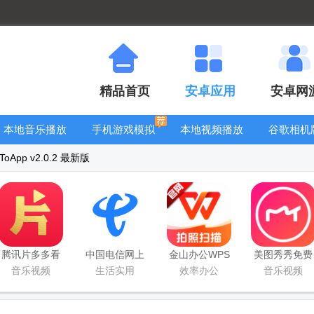
精品首页
安卓应用
安卓网
本地音乐播放
手机游戏模拟
本地视频播放
谷歌相机
器
器安卓版合集
器
大全
App v2.0.2 最新版
腾讯片多多看
中国电信网上
金山办公WPS
美图秀秀免费
剧官方正版
营业厅
Office手机官
无限制vip版
音乐视频
生活实用
效率办公
音乐视频
app
方最新版