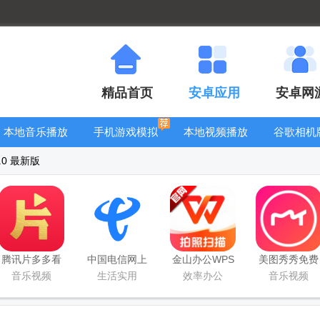
精品首页
安卓应用
安卓网
本地音乐播放
手机游戏模拟
本地视频播放
谷歌相机
器
器安卓版合集
器
大全
.0 最新版
腾讯片多多看
中国电信网上
金山办公WPS
美图秀秀免费
剧官方正版
营业厅
Office手机官
无限制vip版
音乐视频
生活实用
效率办公
音乐视频
app
方最新版