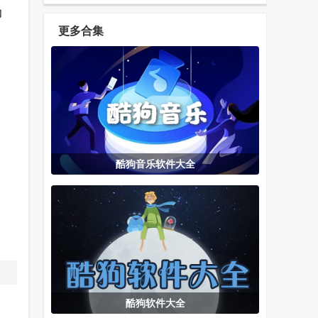
Mode应用
心app官方版
Webdav安卓
内
版
更多合集
大师兄影视TV
Edge Canary
Dr.Fone数据
版免费版
手机浏览器
恢复手机版
高德地图魔改
天途TV直播极
百度地图汽车
酷狗音乐软件大全
车机版
速港澳台
版公众版
开源相机
三年级上册下
Ko工具箱apk
Open Camera
册英语人教版
官方版
最新版本
酷狗软件大全
Magisk隐藏
星辰影院TV电
漫画堂app手