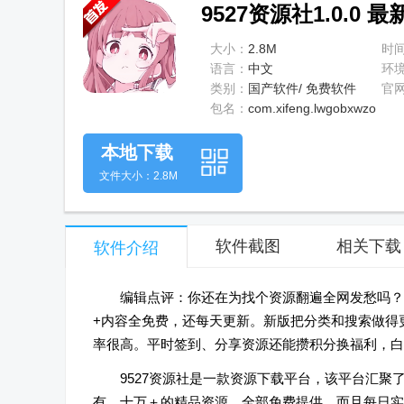
9527资源社1.0.0 最
大小：
2.8M
时
语言：
中文
环
类别：
国产软件/ 免费软件
官
包名：
com.xifeng.lwgobxwzo
本地下载
文件大小：2.8M
软件截图
相关下载
软件介绍
编辑点评：你还在为找个资源翻遍全网发愁吗？
+内容全免费，还每天更新。新版把分类和搜索做得
率很高。平时签到、分享资源还能攒积分换福利，白
9527资源社是一款资源下载平台，该平台汇
有，十万＋的精品资源，全部免费提供，而且每日实