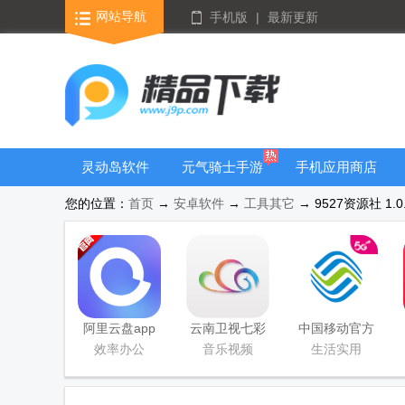
网站导航
手机版
|
最新更新
灵动岛软件
元气骑士手游
手机应用商店
大全
您的位置：
首页
→
安卓软件
→
工具其它
→ 9527资源社 1.0
阿里云盘app
云南卫视七彩
中国移动官方
官方版
云端app
营业厅
效率办公
音乐视频
生活实用