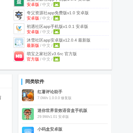
安卓版
/
中文
/
夸父资源社app免费版
v1.0 安卓版
安卓版
/
中文
/
初遇社区app手机版
v1.0.1 安卓版
安卓版
/
中文
/
沐雪社区app安卓版
v12.0.4 最新版
最新版
/
中文
/
萌宝之家社区
v3.6rc 官方版
官方版
/
中文
/
同类软件
红薯评论助手
万
7.0M/v 1.0.0.0 修复版
迷你世界音效语音盒手机版
29.9M/v1.01 安卓版
小码盒安卓版