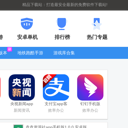
精品下载站：打造最安全最新的免费软件下载站!
游
安卓单机
排行榜
热门专题
版本
地铁跑酷手游
游戏库合集
大全
WIFI密码查
看器
央视新闻app
支付宝app客
钉钉手机版
移动版客户端
户端
app
新闻资讯
效率办公
效率办公
盘盘资源社app手机版
1.0.0 安卓版