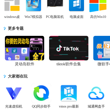
版v9.32 安
手机免费
费购买最
无限版
Simulator)v2.2
windows桌
Win7模拟器
PC电脑装机
电脑桌面
高仿Win10
面启动器
Win7 Simu
模拟器手游
Computer
安卓桌面软
square home
手机版
(PC Creator
Launcher最
件v1.0 安卓
更多专题
版v3.4.5 安
v4.0.2 安卓
Simulato
新汉化版
手机版
卓
最新
v11.7
灵动岛软件
tiktok软件合集
微软手
大家都在玩
光速虚拟机
QQ同步助手
vmos pro最新
城通网盘手