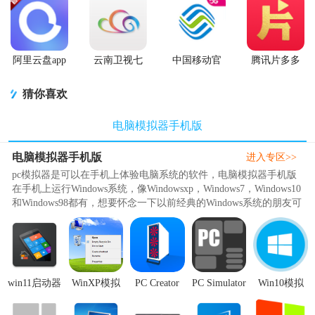
阿里云盘app
云南卫视七
中国移动官
腾讯片多多
官方版
彩云端app
方营业厅
看剧官方正
版app
猜你喜欢
电脑模拟器手机版
电脑模拟器手机版
进入专区>>
pc模拟器是可以在手机上体验电脑系统的软件，电脑模拟器手机版
在手机上运行Windows系统，像Windowsxp，Windows7，Windows10
和Windows98都有，想要怀念一下以前经典的Windows系统的朋友可
以选择性的下载，软件是免费使..
win11启动器
WinXP模拟
PC Creator
PC Simulator
Win10模拟
win 11
器app最新版
pro专业免费
手机汉化版
器安卓版
launcher免费
1.0.2.0 安卓
版v6.5.0 免
v1.8.0 安卓
(Wins 10