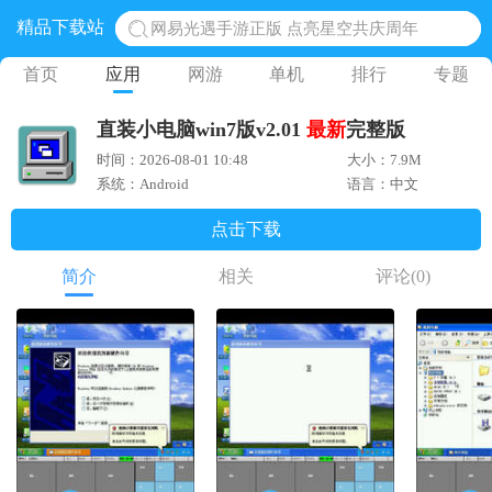
精品下载站
网易光遇手游正版 点亮星空共庆周年
黎明觉醒生机腾讯正版 黎明觉醒生机国际服
首页
应用
网游
单机
排行
专题
蛋仔派对下载 蛋仔派对体验服
直装小电脑win7版v2.01
最新
完整版
奥特曼王者传奇 正版奥特曼游戏
时间：2026-08-01 10:48
大小：7.9M
地铁跑酷体验服国际服 地铁跑酷体验服版本
系统：Android
语言：中文
点击下载
简介
相关
评论
(0)