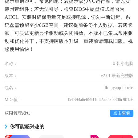
提示重启即可。常见问题：若提示缺少VC运行库，请先安
装附带组件；若无法引导，检查BIOS中硬盘模式是否为
AHCI。安装时确保电量充足或接电源，切勿中断进程。系
统盘需预留至少8GB空间，建议提前备份个人数据。若遇卡
顿，可尝试更新显卡驱动或关闭特效。本版本已集成常用驱
动和优化补丁，不支持跨版本升级，重装前请卸载旧版。祝
您使用愉快！
名称：
直装小电脑
版本：
v2.01 最新完整版
包名：
lb.myapp.lbochs
MD5值：
0ef394a6e65911d42ac2ea8306c901a6
权限管理须知
点击查看
你可能感兴趣的