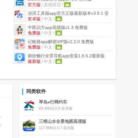
官方版
/
其他语言
/
澎湃工具箱app官方正版最新版本
v3.9.1 安
安卓版
/
中文
/
卓版
中医识方app高级版
v1.3 免费版
免费版
/
中文
/
记账猪app解锁VIP版
v2.2.0 免费版
免费版
/
中文
/
俯拾畅行全景导航app安装
1.6.5.2最新版
最新版
/
中文
/
同类软件
琴岛e行网约车
83.4M/v2.0.0 安卓版
个
三维山水全景地图高清版
讲
117.9M/v1.5.7 会员版