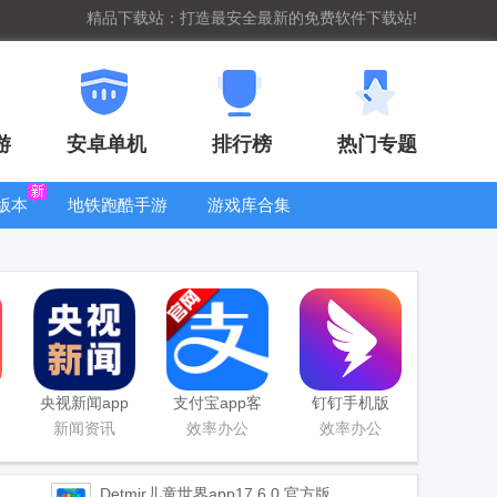
精品下载站：打造最安全最新的免费软件下载站!
游
安卓单机
排行榜
热门专题
版本
地铁跑酷手游
游戏库合集
大全
WIFI密码查
看器
央视新闻app
支付宝app客
钉钉手机版
移动版客户端
户端
app
新闻资讯
效率办公
效率办公
Detmir儿童世界app
17.6.0 官方版