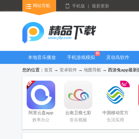
网站导航
手机版
|
最新更新
本地音乐播放
手机游戏模拟
灵动岛软件
器
器安卓版合集
您的位置：
首页
→
安卓软件
→
地图导航
→ 西游兔app最新版 
阿里云盘app
云南卫视七彩
中国移动官方
官方版
云端app
营业厅
效率办公
音乐视频
生活实用