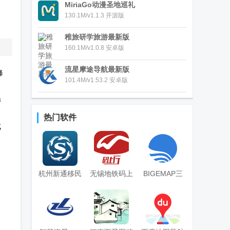
MiriaGo动漫圣地巡礼
130.1M/v1.1.3 开源版
稚旅研学旅游最新版
160.1M/v1.0.8 安卓版
流星摩途导航最新版
修
101.4M/v1.53.2 安卓版
，
稀
热门软件
成
！
杭州新通移民
无锡地铁码上
BIGEMAP三
官方版
行app安卓版
维地图