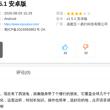
5.1 安卓版
间：
2026-08-03 15:29
星级：
境：
Android
版本：
v1.5.1 安卓版
网：
厂商：
成都五一易行科技有限公司
https://www.xiyoutour.com/
案：
蜀ICP备2024084881号-2A
5
分
10
10
评论
(0)
。现在有了西游兔，就像随身带了个懂行的朋友。它覆盖全球几千
化，边逛边听，特别长知识。操作也简单，选好目的地，点开语音
帮