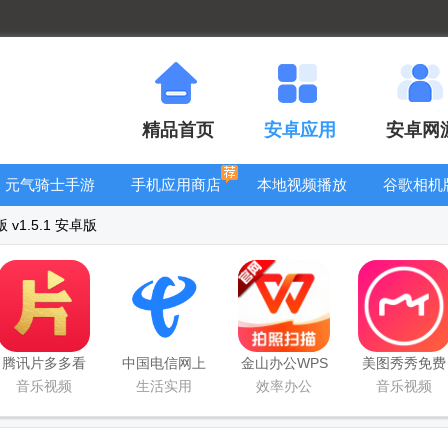
精品首页
安卓应用
安卓网
元气骑士手游
手机应用商店
本地视频播放
谷歌相机
大全
器
大全
v1.5.1 安卓版
腾讯片多多看
中国电信网上
金山办公WPS
美图秀秀免费
剧官方正版
营业厅
Office手机官
无限制vip版
音乐视频
生活实用
效率办公
音乐视频
app
方最新版