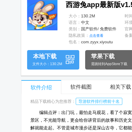
西游兔app最新版v1.
大小：
130.2M
时
语言：
中文
环
类别：
国产软件/ 免费软件
官
隐私政策：
备
点击查看
包名：
com.zyyx.xiyoutu
本地下载
苹果下载
文件大小：130.2M
需跳转到AppStore下载
软件截图
相关下载
软件介绍
精品下载精心为您推荐：
导游软件排行榜前十名
编辑点评：出门玩，最怕走马观花，看了个寂寞
景区，不光能导航，更会给你讲背后的故事和历史文
解就能走起。不管是城市漫步还是深山古寺，它都能