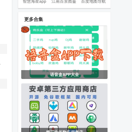
智慧海星app
江南百景图鉴
百度地图导航
手机版
app手机版
2026纯净精简
版
更多合集
百度CarLife车
高德地图auto
光州智慧停车
载提取版
版车机地图
手机客户端
界
Yandex
灵虎影视app
EMBY安卓
。
语音盒APP大全
Translate实时
最新版
app免费版
翻译软件
嗅探大师app
绿城集团绿小
玄武TV电视版
最新版
服app