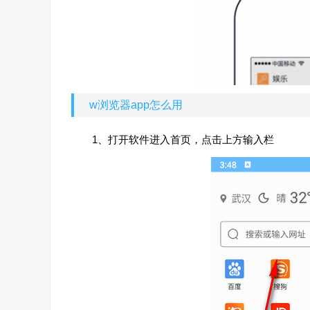
w浏览器app怎么用
1、打开软件进入首页，点击上方输入栏