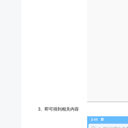
3、即可得到相关内容