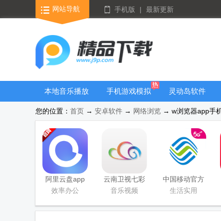
网站导航
手机版
|
最新更新
本地音乐播放
手机游戏模拟
灵动岛软件
器
器安卓版合集
您的位置：
首页
→
安卓软件
→
网络浏览
→ w浏览器app手机版
阿里云盘app
云南卫视七彩
中国移动官方
官方版
云端app
营业厅
效率办公
音乐视频
生活实用