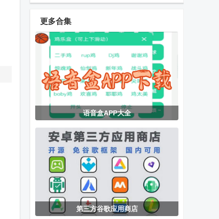
Chrome手机
官方正版app
安卓版正式版
最新版
更多合集
谷歌
iceraven浏览
i酷浏览器apk
Chromium浏
器官方版
官方版
览器官方版
Yandex
灵虎影视app
EMBY安卓
语音盒APP大全
Translate实时
最新版
app免费版
翻译软件
嗅探大师app
绿城集团绿小
玄武TV电视版
最新版
服app
第三方谷歌应用商店
乘风TV电视版
pxvr官方主页
幻路搜索下载