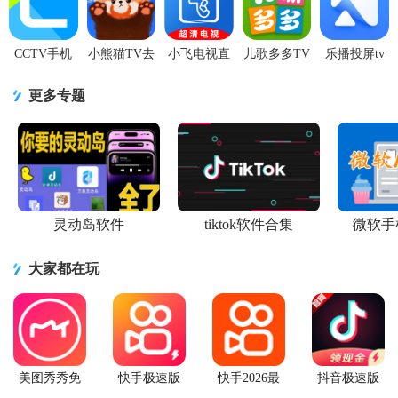
新版
最新版
卓最新版
版
CCTV手机
小熊猫TV去
小飞电视直
儿歌多多TV
乐播投屏tv
电视直播软
广告版
播TV版
电视版无限
版官方
件v4.2.6 安
v4.2.0 纯净
v2.9.1 安卓
制v1.3.1.0
v5.12.62 最
更多专题
卓最新版
版
正版
最新清爽版
新版
灵动岛软件
tiktok软件合集
微软手
大家都在玩
美图秀秀免
快手极速版
快手2026最
抖音极速版
费无限制vip
2026最新版
新版官方正
app正版