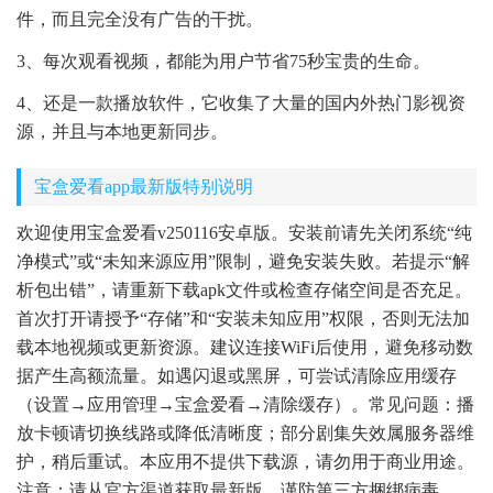
件，而且完全没有广告的干扰。
3、每次观看视频，都能为用户节省75秒宝贵的生命。
4、还是一款播放软件，它收集了大量的国内外热门影视资
源，并且与本地更新同步。
宝盒爱看app最新版特别说明
欢迎使用宝盒爱看v250116安卓版。安装前请先关闭系统“纯
净模式”或“未知来源应用”限制，避免安装失败。若提示“解
析包出错”，请重新下载apk文件或检查存储空间是否充足。
首次打开请授予“存储”和“安装未知应用”权限，否则无法加
载本地视频或更新资源。建议连接WiFi后使用，避免移动数
据产生高额流量。如遇闪退或黑屏，可尝试清除应用缓存
（设置→应用管理→宝盒爱看→清除缓存）。常见问题：播
放卡顿请切换线路或降低清晰度；部分剧集失效属服务器维
护，稍后重试。本应用不提供下载源，请勿用于商业用途。
注意：请从官方渠道获取最新版，谨防第三方捆绑病毒。