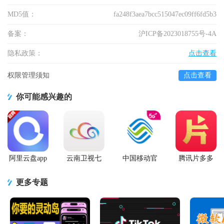
MD5值：
fa248f3aea7bcc515047ec09ff6fd5b3
备案：
沪ICP备2023018755号-4A
隐私政策：
点击查看
权限管理须知
点击查看
你可能感兴趣的
阿里云盘app
云南卫视七
中国移动官
腾讯片多多
官方版
彩云端app
方营业厅
看剧官方正
版app
更多专题