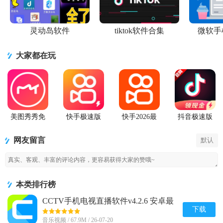
灵动岛软件
tiktok软件合集
微软手
大家都在玩
美图秀秀免
快手极速版
快手2026最
抖音极速版
费无限制vip
2026最新版
新版官方正
app正版
版
版
网友留言
默认
本类排行榜
CCTV手机电视直播软件v4.2.6 安卓最
新版
下载
音乐视频 / 67.9M / 26-07-20