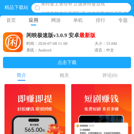
精品下载站
地铁跑酷体验服国际服 地铁跑酷体验服版本
网易光遇手游正版 点亮星空共庆周年
首页
应用
网游
单机
排行
专题
黎明觉醒生机腾讯正版 黎明觉醒生机国际服
闲映极速版v3.0.9 安卓
最新版
蛋仔派对下载 蛋仔派对体验服
时间：2026-07-08 11:00
大小：55.6M
奥特曼王者传奇 正版奥特曼游戏
系统：Android
语言：中文
点击下载
简介
相关
评论
(0)