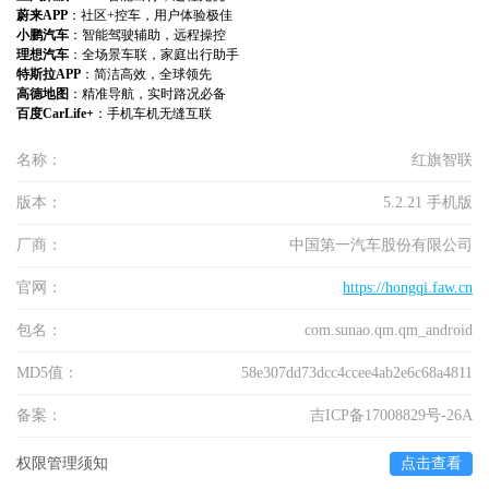
蔚来APP
：社区+控车，用户体验极佳
小鹏汽车
：智能驾驶辅助，远程操控
理想汽车
：全场景车联，家庭出行助手
特斯拉APP
：简洁高效，全球领先
高德地图
：精准导航，实时路况必备
百度CarLife+
：手机车机无缝互联
名称：
红旗智联
版本：
5.2.21 手机版
厂商：
中国第一汽车股份有限公司
官网：
https://hongqi.faw.cn
包名：
com.sunao.qm.qm_android
MD5值：
58e307dd73dcc4ccee4ab2e6c68a4811
备案：
吉ICP备17008829号-26A
权限管理须知
点击查看