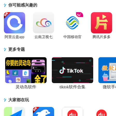
你可能感兴趣的
阿里云盘app
云南卫视七
中国移动官
腾讯片多多
官方版
彩云端app
方营业厅
看剧官方正
版app
更多专题
灵动岛软件
tiktok软件合集
微软手
大家都在玩