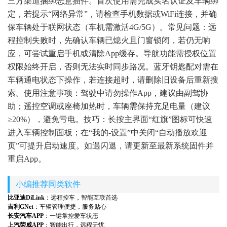
三方渠道捆绑恶意插件。首次使用需完成实名认证及车辆绑
定，若提示“网络异常”，请检查手机数据或WiFi连接，并确
保车辆处于联网状态（车机需激活4G/5G）。常见问题：远
程控制失败时，先确认车辆已熄火且门窗锁闭，若仍无响
应，可尝试重启手机或清除App缓存。导航功能需授权位置
权限始终开启，否则无法实时同步路况。蓝牙钥匙配对需在
车辆通电状态下操作，若连接超时，请删除旧设备后重新搜
索。使用注意事项：驾驶中请勿操作App，建议由副驾协
助；遥控空调或座椅加热时，车辆需保持充足电量（建议
≥20%），避免亏电。技巧：长按主界面“红旗”图标可快速
进入车辆控制面板；在“我的-设置”中关闭“自动播放欢迎
页”可提升启动速度。如遇闪退，请更新至最新系统固件并
重启App。
小编推荐同类软件
比亚迪DiLink
：远程控车，智能互联首选
吉利GNet
：车辆管理便捷，服务贴心
长安汽车APP
：一键掌控爱车状态
上汽荣威APP
：智能出行，远程无忧