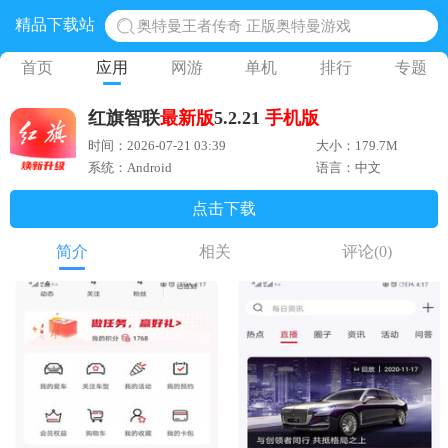
精品下载站
地铁跑酷体验服国际服 地铁跑酷体验服版本
网易光遇手游正版 点亮星空共庆周年
首页
应用
网游
单机
排行
专题
黎明觉醒生机腾讯正版 黎明觉醒生机国际服
红旗智联
最新版
5.2.21
手机版
蛋仔派对下载 蛋仔派对体验服
时间：2026-07-21 03:39
大小：179.7M
奥特曼王者传奇 正版奥特曼游戏
系统：Android
语言：中文
点击下载
简介
相关
评论
(0)