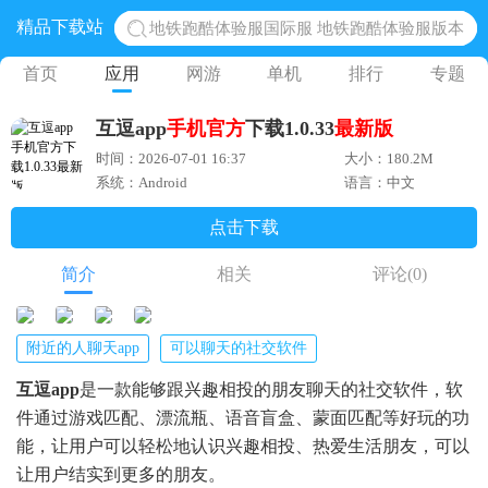
精品下载站
地铁跑酷体验服国际服 地铁跑酷体验服版本
网易光遇手游正版 点亮星空共庆周年
首页
应用
网游
单机
排行
专题
黎明觉醒生机腾讯正版 黎明觉醒生机国际服
互逗app
手机
官方
下载1.0.33
最新版
蛋仔派对下载 蛋仔派对体验服
时间：2026-07-01 16:37
大小：180.2M
奥特曼王者传奇 正版奥特曼游戏
系统：Android
语言：中文
点击下载
简介
相关
评论
(0)
附近的人聊天app
可以聊天的社交软件
互逗app
是一款能够跟兴趣相投的朋友聊天的社交软件，软
件通过游戏匹配、漂流瓶、语音盲盒、蒙面匹配等好玩的功
能，让用户可以轻松地认识兴趣相投、热爱生活朋友，可以
让用户结实到更多的朋友。