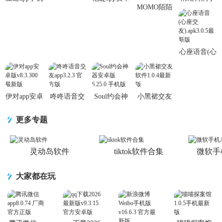
MOMO陌陌
官方下载
版v8.3.1.1
机交友软件
交友
1.0.33最新
最新版
1.2.2最新版
app9.21.4 官
版
方正版
心座语音(心
座交
友).apk3.0.5
最新版
伊对app安卓
咚咚语音交
Soul约会神
小黑裙交友
版v8.3.300
友app3.2.3
器安卓版
软件1.0.4最
最新版
官方版
6.25.0 手机
新版
更多专题
版
灵动岛软件
tiktok软件合集
微软手
大家都在玩