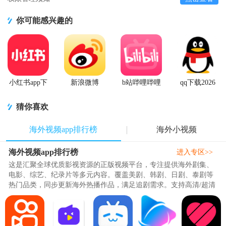
你可能感兴趣的
小红书app下
新浪微博
b站哔哩哔哩
qq下载2026
载安装
Weibo手机版
app手机版
最新版
猜你喜欢
海外视频app排行榜
海外小视频
海外视频app排行榜
进入专区>>
这是汇聚全球优质影视资源的正版视频平台，专注提供海外剧集、
电影、综艺、纪录片等多元内容。覆盖美剧、韩剧、日剧、泰剧等
热门品类，同步更新海外热播作品，满足追剧需求。支持高清/超清
播放，加载流畅、画质清晰，搭配多语言字幕与智能投屏，带来沉
浸式观影体验。界面简洁易操作，个性化推荐精准匹配喜好，无需
复杂设置即可畅享全球影视。平台坚持正版合规，内容经过严格审
核，安全无广告骚扰，是海外影视爱好者的便捷选择。..