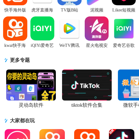
快手海外版
虎牙直播海
TV版B站
泥视频
Likee短视频
阿拉伯版
外版Nimo
bilibili海外
2.0.0.18手机
海外版正版
(Kwai)v13.5.40.545304
TV1.10.95
版v1.6.0 手
版
v5.47.2 安卓
最新版
手机版
机版
正版
kwai快手海
iQIYi爱奇艺
WeTV腾讯
星火电视安
爱奇艺谷歌
外版app最新
海外版会员
视频海外版
卓最新版
版V16.1.0去
版
版7.7.0 高级
app纯净版
v1.0.52-cs2
广告版纯净
更多专题
v13.5.50.545401
解锁版
v5.30.0.16570
免付费版
版
手机版
最新版
灵动岛软件
tiktok软件合集
微软手
大家都在玩