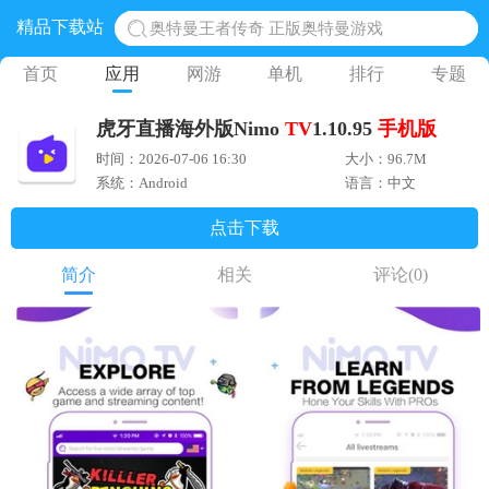
精品下载站
奥特曼王者传奇 正版奥特曼游戏
地铁跑酷体验服国际服 地铁跑酷体验服版本
首页
应用
网游
单机
排行
专题
网易光遇手游正版 点亮星空共庆周年
虎牙直播海外版Nimo
TV
1.10.95
手机版
黎明觉醒生机腾讯正版 黎明觉醒生机国际服
时间：2026-07-06 16:30
大小：96.7M
蛋仔派对下载 蛋仔派对体验服
系统：Android
语言：中文
点击下载
简介
相关
评论
(0)