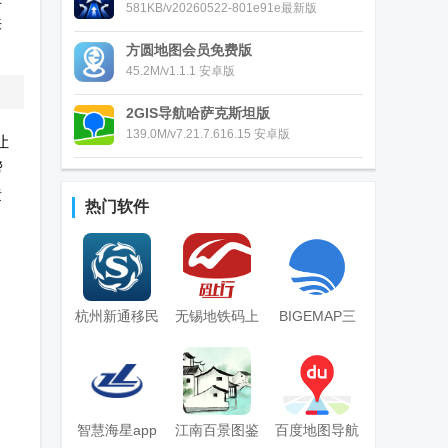
581KB/v20260522-801e91e最新版
来
方圆地图会员免费版
45.2M/v1.1.1 安卓版
2GIS导航哈萨克斯坦版
139.0M/v7.21.7.616.15 安卓版
让
帮
馈
热门软件
杭州新通移民
无锡地铁码上
BIGEMAP三
官方版
行app安卓版
维地图
智慧海星app
江南百景图鉴
百度地图导航