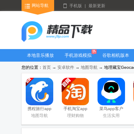
网站导航
手机版
|
最新更新
本地音乐播放
手机游戏模拟
谷歌相机版本
器
器安卓版合集
大全
您的位置：
首页
→
安卓软件
→
地图导航
→ 地理藏宝Geocac
携程旅行app
手机淘宝app
菜鸟app客户
手机版
客户端
端
地图导航
理财购物
生活实用