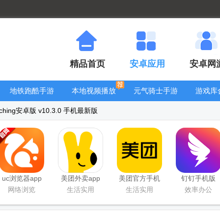
精品首页
安卓应用
安卓网
地铁跑酷手游
本地视频播放
元气骑士手游
游戏库
大全
器
大全
hing安卓版 v10.3.0 手机最新版
uc浏览器app
美团外卖app
美团官方手机
钉钉手机版
官方正版
官方版
客户端
app
网络浏览
生活实用
生活实用
效率办公