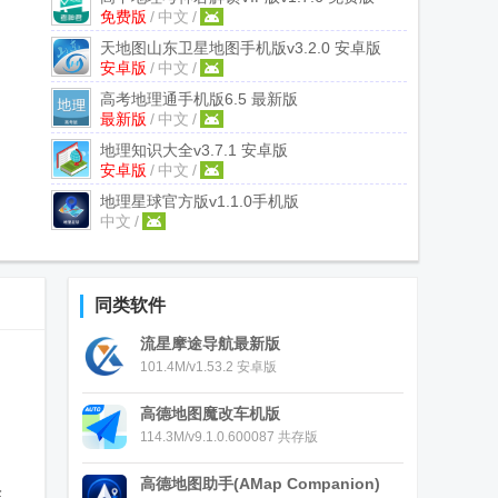
免费版
/
中文
/
天地图山东卫星地图手机版
v3.2.0 安卓版
安卓版
/
中文
/
高考地理通手机版
6.5 最新版
最新版
/
中文
/
地理知识大全
v3.7.1 安卓版
安卓版
/
中文
/
地理星球官方版
v1.1.0手机版
中文
/
同类软件
流星摩途导航最新版
101.4M/v1.53.2 安卓版
高德地图魔改车机版
114.3M/v9.1.0.600087 共存版
高德地图助手(AMap Companion)
在