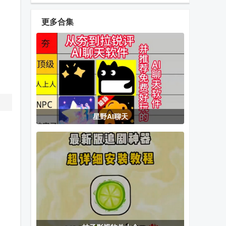
手机版
app手机版
2026纯净精简
版
更多合集
百度CarLife车
高德地图auto
光州智慧停车
载提取版
版车机地图
手机客户端
电视家完美版
Meshtastic中
看客app
星野AI聊天
tv最新版
文版离线网格
通信工具
wifi分析工具
斑马HD客户端
青影视app最
(WiFiAnalyzer)
新版
享做笔记软件
Tailscale汉化
芒果TV电视版