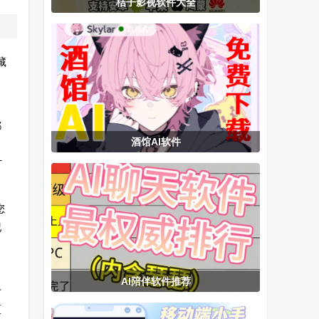
桔子影视软件大全
会员永久版
版
去广告版
藏
都
酒馆AI软件
才
您
纪
AI陪伴软件推荐
计
区