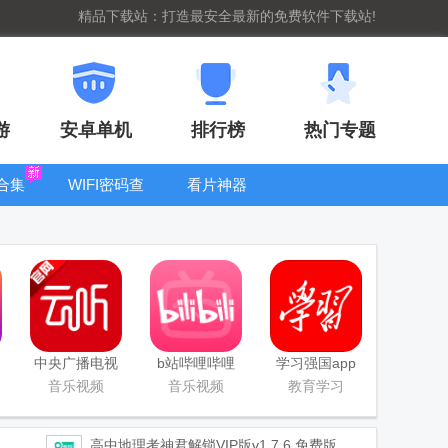
精品下载站：打造最安全最新的免费软件下载站!
游
安卓单机
排行榜
热门专题
合集
WIFI密码查
看片神器
看器
bt手游盒子大
全
中央广播电视
b站哔哩哔哩
学习强国app
总台云听app
app手机版
手机版
音乐视频
音乐视频
教育学习
正版
高中地理考神君解锁VIP版
v1.7.6 免费版