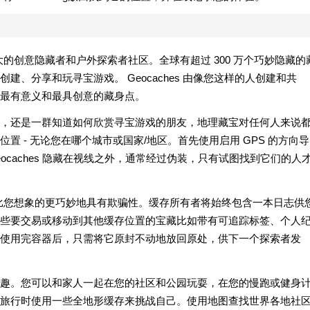
界上最大的创意隐藏者和户外探索者社区。全球有超过 300 万个巧妙隐藏的
、分享和玩寻宝游戏。 Geocaches 由像您这样的人创建和共
最有意义和最具创意的藏身点。
，还是一群知道如何欣赏寻宝游戏的朋友，地理藏宝对任何人来说
 - 无论您在哪个城市或国家/地区。首先使用启用 GPS 的方向导
Geocaches 隐藏在视线之外，通常经过伪装，只有试图找到它们的人
些可能比您想象的更巧妙地具有欺骗性。缓存所有者将始终包含一本日志供
些要交易或移动到其他缓存位置的宝藏比如带有可追踪标签、个人
使用完容器后，只需将它原封不动地放回原处，供下一个探索者发
趣。您可以和家人一起在您的社区和公园玩耍，在您的慢跑或健身
旅行时使用一些全地形缓存来挑战自己。使用地图查找世界各地社