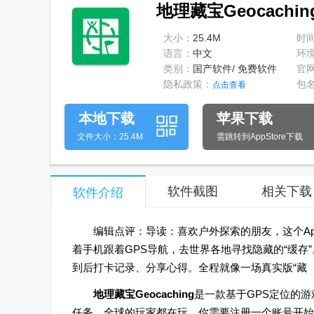
地理藏宝Geocachin
大小：
25.4M
时
语言：
中文
环
类别：
国产软件/ 免费软件
官
隐私政策：
包
点击查看
本地下载
苹果下载
文件大小：25.4M
需跳转到AppStore下载
软件截图
相关下载
软件介绍
编辑点评：导读：喜欢户外探索的朋友，这个App你
着手机跟着GPS导航，去世界各地寻找隐藏的“缓
到后打卡记录、分享心得。全程就像一场真实版“藏
地理藏宝Geocaching
是一款基于GPS定位的游戏
任务。全球的玩家都在玩，你需要注册一个账号开始