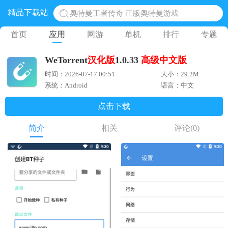
精品下载站
奥特曼王者传奇 正版奥特曼游戏
地铁跑酷体验服国际服 地铁跑酷体验服版本
首页
应用
网游
单机
排行
专题
网易光遇手游正版 点亮星空共庆周年
WeTorrent
汉化版
1.0.33
高级
中文版
黎明觉醒生机腾讯正版 黎明觉醒生机国际服
时间：2026-07-17 00:51
大小：29.2M
蛋仔派对下载 蛋仔派对体验服
系统：Android
语言：中文
点击下载
简介
相关
评论
(0)