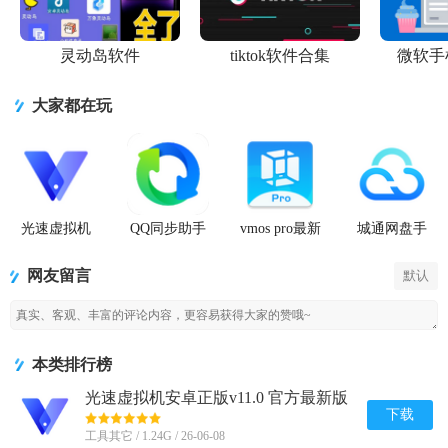
灵动岛软件
tiktok软件合集
微软手
大家都在玩
光速虚拟机
QQ同步助手
vmos pro最新
城通网盘手
安卓正版
官方版
版2026免费
机客户端
版
网友留言
默认
本类排行榜
光速虚拟机安卓正版v11.0 官方最新版
【64位】
下载
工具其它 / 1.24G / 26-06-08