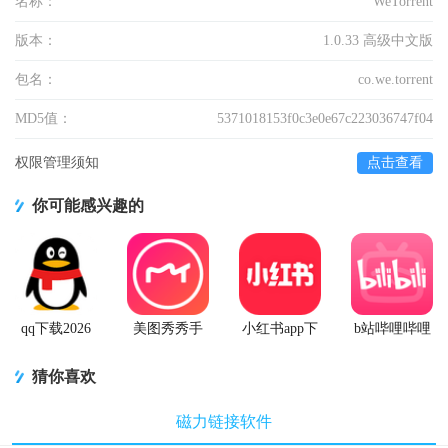
名称：
WeTorrent
版本：
1.0.33 高级中文版
包名：
co.we.torrent
MD5值：
5371018153f0c3e0e67c223036747f04
权限管理须知
点击查看
你可能感兴趣的
qq下载2026
美图秀秀手
小红书app下
b站哔哩哔哩
最新版
机官方版
载安装
app手机版
猜你喜欢
磁力链接软件