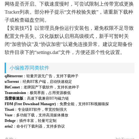
网络是否开启。下载速度慢时，可尝试限制上传带宽或更换
Tracker列表。部分种子提示“文件校验失败”，请重新下载种
子或检查磁盘空间。
【安装技巧】以管理员身份运行安装包，避免权限不足导致
配置文件丢失。汉化版默认启用高级模式，新手可暂时关
闭“加密协议”及“协议加密”以避免连接异常。建议定期备份
软件目录下的“settings.dat”文件，方便还原个性化设置。
小编推荐同类软件
qBittorrent
：轻量开源无广告，支持下载种子
uTorrent
：经典BT客户端，启动快速稳定
BitComet
：老牌国产下载软件，支持长效种子
Transmission
：极简界面，占用资源极低
迅雷极速版
：高速下载兼容BT与磁力链
FDM (Free Download Manager)
：免费全能，支持BT和视频嗅探
Tixati
：专业级BT软件，带宽控制强大
Vuze
：多功能下载，支持高清媒体播放
Deluge
：插件丰富，轻量可定制
aria2
：命令行下载利器，支持多协议