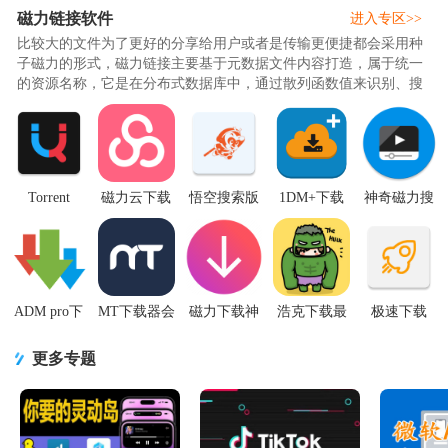
磁力链接软件
进入专区>>
比较大的文件为了更好的分享给用户或者是传输更便捷都会采用种
子磁力的形式，磁力链接主要基于元数据文件内容打造，属于统一
的资源名称，它是在分布式数据库中，通过散列函数值来识别、搜
索来下载文档，为了让用户更..
Torrent
磁力云下载
悟空搜索版
1DM+下载
神奇磁力搜
Search
神器app2.8.5
app20.08.17.15
器手机版
索神器软件
Revolution(磁
安卓会员解
安卓学习版
app19.2 最新
v4.3.8 专业
力搜索)v1.7.
锁版
高级版
无广告版
ADM pro下
MT下载器会
磁力下载神
浩克下载最
极速下载
载神器app高
员激活版
器app免费版
新版v2.0.6
app3.0.4纯净
级版
1.2.2最新版
1.0.16 高速
手机免费版
版手机最新
更多专题
v14.0.37 最
纯净版
版
新专业