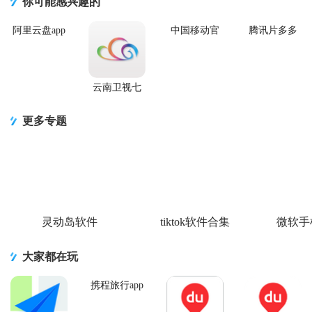
你可能感兴趣的
阿里云盘app
中国移动官
腾讯片多多
官方版
方营业厅
看剧官方正
版app
云南卫视七
彩云端app
更多专题
灵动岛软件
tiktok软件合集
微软手
大家都在玩
携程旅行app
手机版