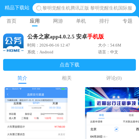
精品下载站
黎明觉醒生机腾讯正版 黎明觉醒生机国际服
蛋仔派对下载 蛋仔派对体验服
首页
应用
网游
单机
排行
专题
奥特曼王者传奇 正版奥特曼游戏
公务之家app4.0.2.5 安卓
手机版
地铁跑酷体验服国际服 地铁跑酷体验服版本
时间：2026-06-16 12:47
大小：54.6M
网易光遇手游正版 点亮星空共庆周年
系统：Android
语言：中文
点击下载
简介
相关
评论
(0)