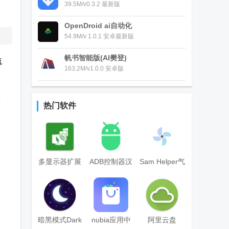
39.5M/v0.3.2 最新版
OpenDroid ai自动化
54.9M/v 1.0.1 安卓最新版
帆书智能版(AI樊登)
流
163.2M/v1.0.0 安卓版
兼
热门软件
多显示器扩展
ADB控制器汉
Sam Helper气
屏幕设置工具
化版
密性测试软件
(spacedesk)
官方版
暗黑模式Dark
nubia应用中
阿里云盘