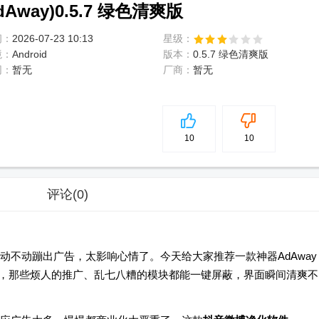
way)0.5.7 绿色清爽版
间：
2026-07-23 10:13
星级：
境：
Android
版本：
0.5.7 绿色清爽版
网：
暂无
厂商：
暂无
5
分
10
10
评论
(0)
动不动蹦出广告，太影响心情了。今天给大家推荐一款神器AdAway
装上它，那些烦人的推广、乱七八糟的模块都能一键屏蔽，界面瞬间清爽不