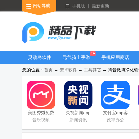
网站导航
手机版
|
最新更新
灵动岛软件
元气骑士手游
手机应用商店
大全
您的位置：
首页
→
安卓软件
→
工具其它
→ 抖音微博净化软件(A
美图秀秀免费
央视新闻app
支付宝app客
无限制vip版
移动版客户端
户端
音乐视频
新闻资讯
效率办公