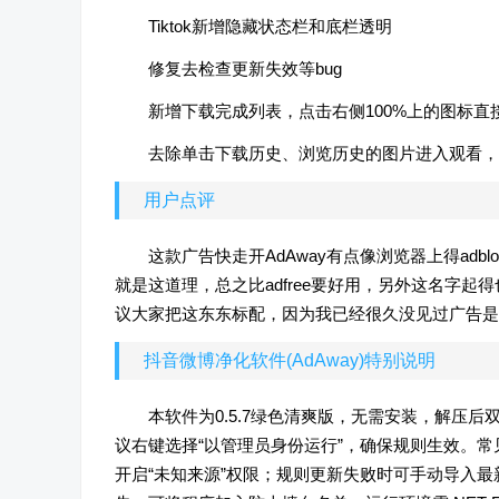
Tiktok新增隐藏状态栏和底栏透明
修复去检查更新失效等bug
新增下载完成列表，点击右侧100%上的图标直
去除单击下载历史、浏览历史的图片进入观看，
用户点评
这款广告快走开AdAway有点像浏览器上得ad
就是这道理，总之比adfree要好用，另外这名字
议大家把这东东标配，因为我已经很久没见过广告是
抖音微博净化软件(AdAway)特别说明
本软件为0.5.7绿色清爽版，无需安装，解压
议右键选择“以管理员身份运行”，确保规则生效。
开启“未知来源”权限；规则更新失败时可手动导入最