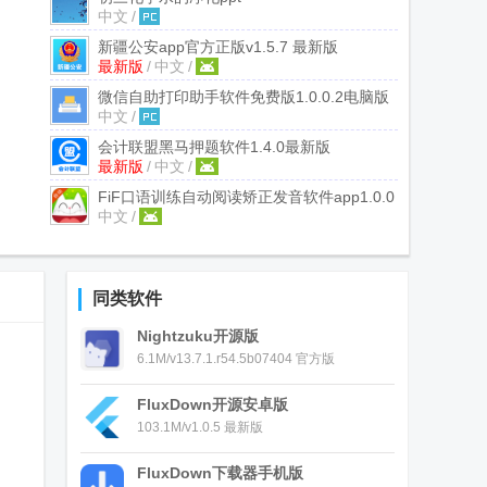
中文
/
新疆公安app官方正版
v1.5.7 最新版
最新版
/
中文
/
微信自助打印助手软件免费版
1.0.0.2电脑版
中文
/
会计联盟黑马押题软件
1.4.0最新版
最新版
/
中文
/
FiF口语训练自动阅读矫正发音软件app
1.0.0
中文
/
学生吾爱版
同类软件
Nightzuku开源版
6.1M/v13.7.1.r54.5b07404 官方版
FluxDown开源安卓版
103.1M/v1.0.5 最新版
FluxDown下载器手机版