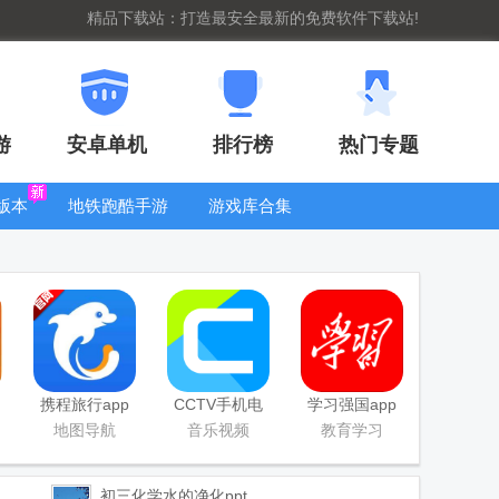
精品下载站：打造最安全最新的免费软件下载站!
游
安卓单机
排行榜
热门专题
版本
地铁跑酷手游
游戏库合集
大全
WIFI密码查
看器
携程旅行app
CCTV手机电
学习强国app
手机版
视直播软件
手机版
地图导航
音乐视频
教育学习
初三化学水的净化ppt