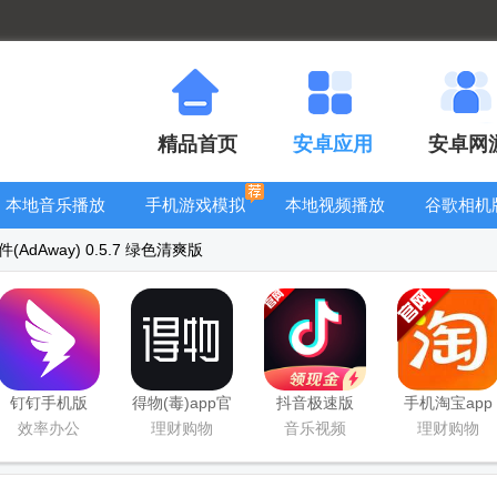
精品首页
安卓应用
安卓网
本地音乐播放
手机游戏模拟
本地视频播放
谷歌相机
器
器安卓版合集
器
大全
dAway) 0.5.7 绿色清爽版
钉钉手机版
得物(毒)app官
抖音极速版
手机淘宝app
app
方版
app正版
客户端
效率办公
理财购物
音乐视频
理财购物