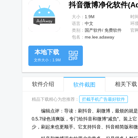
抖音微博净化软件(AdA
大小：
1.9M
时
语言：
中文
环
类别：
国产软件/ 免费软件
官
包名：
me.lee.adaway
本地下载
文件大小：1.9M
软件介绍
相关下载
软件截图
精品下载精心为您推荐：
拦截手机广告最好软件
编辑点评：导读：刷抖音、刷微博，最烦的就是
0.5.7绿色清爽版，专门给抖音和微博“减负”。
少，刷起来也更顺手。它支持抖音、抖音精简版和微