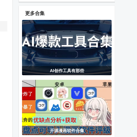
Mode应用
心app官方版
Webdav安卓
版
更多合集
大师兄影视TV
Edge Canary
Dr.Fone数据
版免费版
手机浏览器
恢复手机版
野草助手TV版
neutron
今天AI(Today
AI创作工具有那些
最新版
player完美免
AI)
费版
BiglyBT官方正
天天动听app
sportEditor手
版
经典版
机运动修改器
(TTPod)
最新版
开源漫画软件合集
53漫画免费观
CUTTT九宫格
奇异社区app