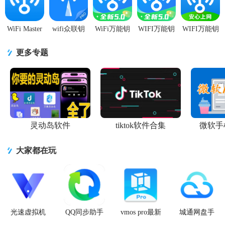
高级版
版
版
v1.0.05最新
支持
修复
WiFi Master
wifi众联钥
WiFi万能钥
WIFI万能钥
WIFI万能钥
Key万能钥
匙app6.3.8
匙10周年版
匙显密码版
匙极速版最
匙纯净版
安卓手机版
v5.2.23 安卓
app5.2.1 手
新版v6.9.16
更多专题
v10.0.00 显
显密版
机会员版【
最新版
灵动岛软件
tiktok软件合集
微软手
大家都在玩
光速虚拟机
QQ同步助手
vmos pro最新
城通网盘手
安卓正版
官方版
版2026免费
机客户端