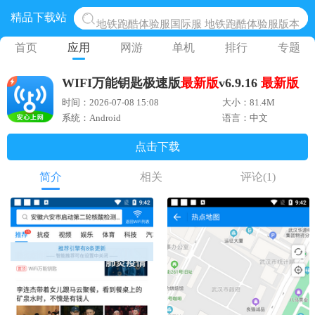
精品下载站
地铁跑酷体验服国际服 地铁跑酷体验服版本
网易光遇手游正版 点亮星空共庆周年
首页
应用
网游
单机
排行
专题
黎明觉醒生机腾讯正版 黎明觉醒生机国际服
WIFI万能钥匙极速版
最新版
v6.9.16
最新版
蛋仔派对下载 蛋仔派对体验服
时间：2026-07-08 15:08
大小：81.4M
奥特曼王者传奇 正版奥特曼游戏
系统：Android
语言：中文
点击下载
简介
相关
评论
(1)