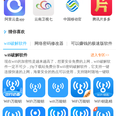
阿里云盘app
云南卫视七
中国移动官
腾讯片多多
官方版
彩云端app
方营业厅
看剧官方正
版app
猜你喜欢
wifi破解软件
网络密码修改器
可以赚钱的极速版软件
wifi破解软件
进入专区>>
现在wifi的加密性是越来越高了，想要安全免费的上网，wifi破解软
件一定不可少，j9p下载站免费分享wifi密码破解软件，它支持一键
连接快速的上网，海量安全的热点可以使用，支持随时随地一键联
网，智能的识别各种有风险..
WiFi万能钥
WiFi万能钥
wifi万能钥
WiFi万能钥
WiFi钥匙精
匙app会员版
匙app高级版
匙纯净版
匙专业版免
简版
v4.9.23 手机
v6.13.1 极速
1.0.69 最新
登录版
(MkCleanerLit