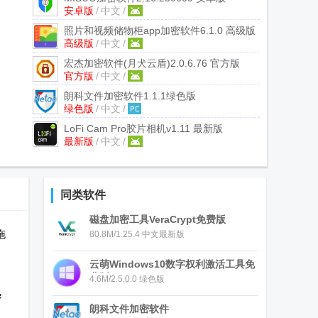
安卓版
/
中文
/
照片和视频储物柜app加密软件
6.1.0 高级版
高级版
/
中文
/
宏杰加密软件(月犬云盾)
2.0.6.76 官方版
官方版
/
中文
/
朗科文件加密软件
1.1.1绿色版
绿色版
/
中文
/
LoFi Cam Pro胶片相机
v1.11 最新版
最新版
/
中文
/
同类软件
磁盘加密工具VeraCrypt免费版
拖
80.8M/1.25.4 中文最新版
。
云萌Windows10数字权利激活工具免
费版
4.6M/2.5.0.0 绿色版
密
朗科文件加密软件