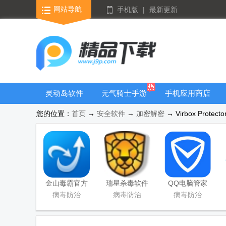
网站导航
手机版
|
最新更新
灵动岛软件
元气骑士手游
手机应用商店
大全
您的位置：
首页
→
安全软件
→
加密解密
→ Virbox Protec
金山毒霸官方
瑞星杀毒软件
QQ电脑管家
版
v17
mac版
病毒防治
病毒防治
病毒防治