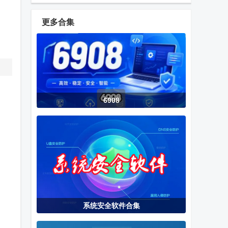
解除软件最新
软件
官方版下载
版
更多合集
磁盘加密工具
便捷加密精灵
迈迪文件加密
VeraCrypt免
工具
费版
6908
全能KMS激活
HEU KMS
希沃管家电脑
神器专业增强
Activator激活
版
版免费下载
工具绿色版
电脑密钥查看
KMS VL ALL
ESET NOD32
器(Windows
AIO V47 CN
软件2021免费
Activation Key
自动注册软件
版
系统安全软件合集
Viewer)
360安全卫士
Windows 10
云萌