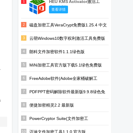
1
HEU KMS Activator激活工
具绿色版
查看详情
2
磁盘加密工具VeraCrypt免费版1.25.4 中文
最新版
3
云萌Windows10数字权利激活工具免费版
2.5.0.0 绿色版
4
朗科文件加密软件1.1.1绿色版
5
MiNi加密工具官方版下载5.1绿色免费版
可
6
FreeAdobe软件(Adobe全家桶破解工
具)1.0 绿色版
7
PDFPPT密码解除软件最新版9.9.8绿色免
费版
密
8
便捷加密精灵2.2 最新版
9
PowerCryptor Suite(文件加密工
具)1.05.08.0 官方最新版
10
迈迪文件加密工具1.1.0 官方版