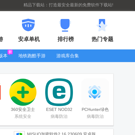
精品下载站：打造最安全最新的免费软件下载站!
游
安卓单机
排行榜
热门专题
版本
地铁跑酷手游
游戏库合集
大全
WIFI密码查
看器
360安全卫士
ESET NOD32
PCHunter绿色
极速版官方版
软件2021免费
免费版
系统安全
病毒防治
病毒防治
版
MISUO加密软件
2.16.230609 安卓版