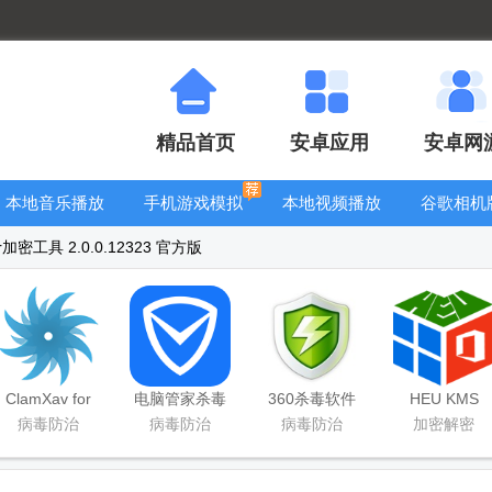
精品首页
安卓应用
安卓网
本地音乐播放
手机游戏模拟
本地视频播放
谷歌相机
器
器安卓版合集
器
大全
tor加密工具 2.0.0.12323 官方版
ClamXav for
电脑管家杀毒
360杀毒软件
HEU KMS
Mac官方版
软件2019
2019
Activator激活
病毒防治
病毒防治
病毒防治
加密解密
工具绿色版