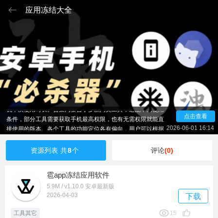
应用冻结大全
应用冻结大全工具合集面向热衷折腾手机的用户群体，核
心作用是管控手机里的各类程序。它可以对指定应用进行暂停
处理，阻止程序在后台私自运转，以此释放设备运行空间，同
时降低电量消耗，让整机运行变得更为流畅，也能有效延长手
机单次使用时长。合集内整合了多款同类工具，适配不同使用
点击查看
条件，部分工具需要获取手机最高权限，也有无需权限就能直
接使用的版本。各个工具的功能定位各有偏向，用户可以根据
2026-06-01 16:14
自身设备情况和实际使用诉求灵活挑选。整体实用性突出，是
优化手机状态、改善续航与运行表现的得力工具，很适合想要
资源列表
共
8
个
评论
(0)
深度打理手机后台、提升设备使用体验的用户选用。
雹app冻结应用软件
5.9M / v1.10.0 安卓最新版
2026-04-03
下载
工具其它
15