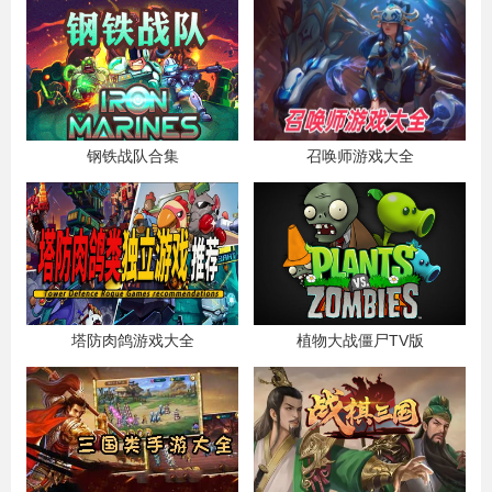
钢铁战队合集
召唤师游戏大全
塔防肉鸽游戏大全
植物大战僵尸TV版