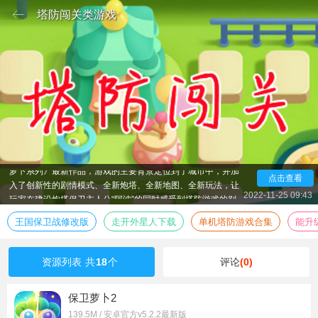
塔防闯关类游戏
今天带给大家的是塔防类型的闯关类游戏，比较出名的就
是植物大战僵尸和保卫萝卜系列了，都是非常经典非常好玩的
游戏，就比如保卫萝卜系列的第三部，《保卫萝卜3》是《保卫
萝卜系列》最新作品，游戏的主要背景定位到了城市中，并加
点击查看
入了创新性的剧情模式、全新炮塔、全新地图、全新玩法，让
玩家在建设炮塔保卫主人公“阿波”的同时感受到塔防游戏的别
2022-11-25 09:43
样乐趣。值得一提的是，除了完美传承前两部萝卜作品的精髓
王国保卫战修改版
走开外星人下载
单机塔防游戏合集
能升
外，增加新糖果玩法，使整个塔防游戏变得更加激萌，互动性
更强， 让玩家与更多好友一起体验游戏的萌动乐趣。除此之
外，本次上架的是保卫萝卜3的全新单机版本，充满冒险和刺激
资源列表
共
18
个
评论
(0)
的挑战重新开始，一起来玩吧！
保卫萝卜2
139.5M / 安卓官方v5.2.2最新版