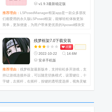
v1.9.3最新稳定版
推荐理由：
LSPosedManager框架app是一款众多朋友
们都爱用的永久版LSPosed框架，能够轻松体验更加
简单，更加便捷，为用户带来更优质的Xposed模块安
装服务，感兴趣的欢迎下载使用哦...
残梦框架7.0下载安装
2022-10-22
14.6M
安卓手机版
推荐理由：
残梦框架最新版本，支持轻松多开游戏，支
持让游戏连接外设，可以随意切换模式，设置键位，十
字键，左摇杆，右摇杆，按键的透明度选择，视角灵敏
度选择等等模式。...