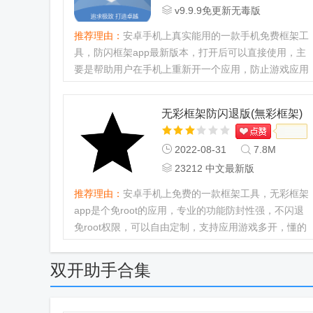
v9.9.9免更新无毒版
推荐理由：
安卓手机上真实能用的一款手机免费框架工
具，防闪框架app最新版本，打开后可以直接使用，主
要是帮助用户在手机上重新开一个应用，防止游戏应用
闪退，软件提示要更新直接忽略就好，软件会误报，其
实是无毒的。...
无彩框架防闪退版(無彩框架)
2022-08-31
7.8M
23212 中文最新版
推荐理由：
安卓手机上免费的一款框架工具，无彩框架
app是个免root的应用，专业的功能防封性强，不闪退
免root权限，可以自由定制，支持应用游戏多开，懂的
朋友来免费下载，不用更新直接使用。...
双开助手合集