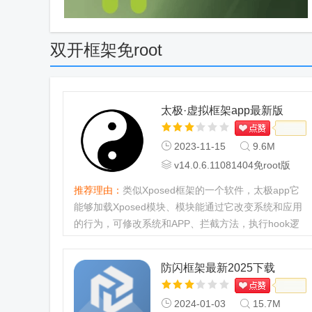
双开框架免root
太极·虚拟框架app最新版
2023-11-15
9.6M
v14.0.6.11081404免root版
推荐理由：
类似Xposed框架的一个软件，太极app它
能够加载Xposed模块、模块能通过它改变系统和应用
的行为，可修改系统和APP、拦截方法，执行hook逻
辑等。太极既能以传统的Root/刷机方式运作，也能免
Root/免刷机运行，目前已稳定...
防闪框架最新2025下载
2024-01-03
15.7M