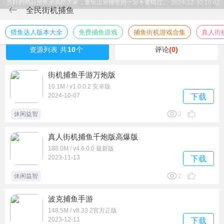
当好的精品捕鱼游戏给大家，爱玩正宗捕鱼的一定不要错过。
2024-12-30 10:42
全民街机捕鱼
猎鱼达人版本大全
免费捕鱼游戏
捕鱼街机游戏合集
真人街
资源列表
共
10
个
评论
(0)
街机捕鱼手游万炮版
10.1M / v1.0.0.2 安卓版
2024-10-07
下载
休闲益智
2
真人街机捕鱼千炮版高爆版
188.0M / v4.6.0.0 最新版
2023-11-13
下载
休闲益智
2
波克捕鱼手游
148.5M / v8.33.2官方正版
2023-12-11
下载