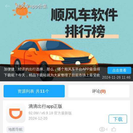
顺风车app合集
随着共享经济的不断发展，顺风车服务已经成为了不少人
出行时的优选方式。相比传统出租车和网约车，顺风车不仅能
够有效分摊出行成本，还能让你在路上结识志同道合的朋友。
如今，各大顺风车平台都推出了各自的APP，为用户提供了更
加便捷、经济的出行选择。那么，哪个顺风车平台APP最值得
点击查看
下载呢？今天，精品下载站就为大家整理了目前市场上最受欢
2024-11-26 11:46
迎的顺风车平台，帮助您做出明智的选择。如果可以帮助到大
家并且大家喜欢我们网站的话可以多多支持下哦！
资源列表
共
11
个
评论
(0)
滴滴出行app正版
92.0M / v6.9.18 官方最新版
2024-12-20
下载
地图导航
4