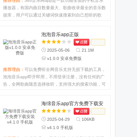
推荐理由：
365音乐网app是一款功能全面的手机音乐
播放器，有国内曲目数量最大、歌曲收录最全的音乐数
据库，用户可以通过关键词快速搜索到自己想听的歌
曲，无论是歌曲名、歌手名都能迅速搜索到，喜欢听音
乐的用户快来下载吧。365音乐网app怎么用1、打开软
泡泡音乐app正版
件在上方搜索栏搜索歌...
2025-05-06
21.1M
v1.0.0 安卓免费版
推荐理由：
可以免费听全网音乐支持无损下载的工具，
泡泡音乐app即开即用，不用登录注册，没有任何的广
告，全网歌曲随意选择收听，支持强大的搜索功能，可
以快速找到你想听的歌曲，界面很美观，支持显示歌
词，丰富的音乐榜单，手机上免费听歌。泡泡音乐怎么
海绵音乐app官方免费下载安
下载歌曲1、先在本站...
装
2025-04-29
106KB
v4.1.0 手机版