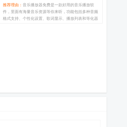
推荐理由：
音乐播放器免费是一款好用的音乐播放软
件，里面有海量音乐资源等你来听，功能包括多种音频
格式支持、个性化设置、歌词显示、播放列表和等化器
等，满足了用户对音乐播放的基本需求，快来下载畅快
听歌吧。emo音乐app怎么搜索歌曲1、打开软件进入
首页，点击下方搜索2、...