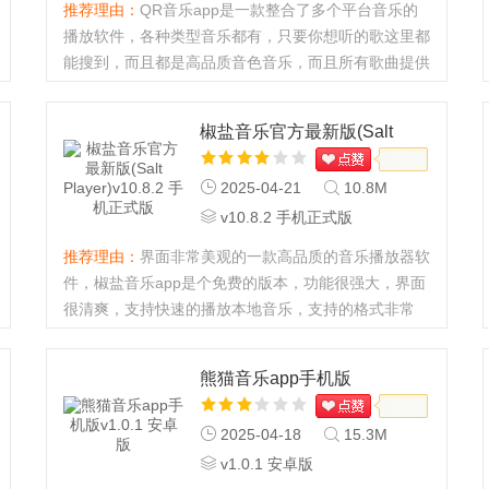
推荐理由：
QR音乐app是一款整合了多个平台音乐的
播放软件，各种类型音乐都有，只要你想听的歌这里都
能搜到，而且都是高品质音色音乐，而且所有歌曲提供
免费绿色下载，喜欢听歌的用户快来下载体验吧。QR
音乐app怎么用1、2、在输入框输入歌名或者歌手名
椒盐音乐官方最新版(Salt
3、即可得到相关歌曲4、点...
Player)
2025-04-21
10.8M
v10.8.2 手机正式版
推荐理由：
界面非常美观的一款高品质的音乐播放器软
件，椒盐音乐app是个免费的版本，功能很强大，界面
很清爽，支持快速的播放本地音乐，支持的格式非常
多，界面很清爽美观，支持歌词适配功能，可以根据封
面元素产生很好看的流动色彩，还有多种主题可以选
熊猫音乐app手机版
择。...
2025-04-18
15.3M
v1.0.1 安卓版