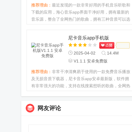
推荐理由：
最近发现的一款非常好用的手机音乐听歌和
下载的应用，海心音乐app界面干净好用，拥有最新的
音乐源，整合了全网热门的歌曲，拥有三种音质可以选
择播放或者下载，包含标准，高音质和无损音质，操作
非常方便，支持显示歌曲，还可以倍速播放，你要的功
尼卡音乐app手机版
能基本上都可以满...
2025-04-02
14.4M
V1.1.1 安卓免费版
推荐理由：
非常干净清爽易于使用的一款免费音乐播放
及无损音质下载器，尼卡音乐app安卓最新版，软件拥
有非常强大的功能，支持在线搜索想听的歌曲，全网热
门音乐想听就听，支持下载缓存到本地播放，还有均衡
器等功能，轻松选择无损高品质音乐播放，十分给力。
软件亮点1、界面超...
网友评论