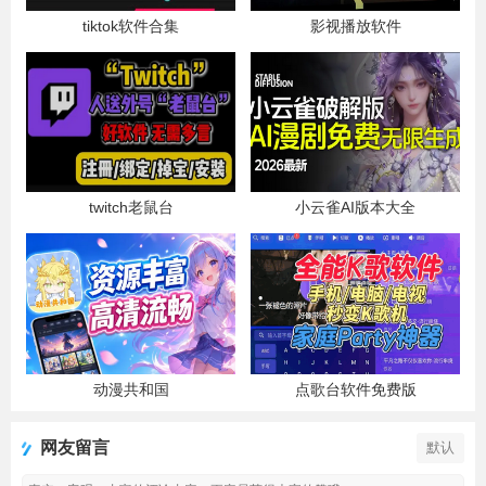
tiktok软件合集
影视播放软件
twitch老鼠台
小云雀AI版本大全
动漫共和国
点歌台软件免费版
网友留言
默认