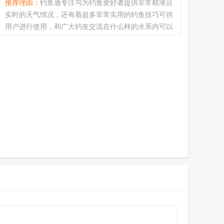
推荐理由：
钓鱼通专注与为钓鱼爱好者提供非常精准且
实时的天气情况，还有着超多非常实用的钓鱼技巧可供
用户进行使用，和广大钓友交流在什么样的水系内可以
钓到更多鱼，并且网友们也可以通过这个平台来分享上
传你钓鱼视频或者是...