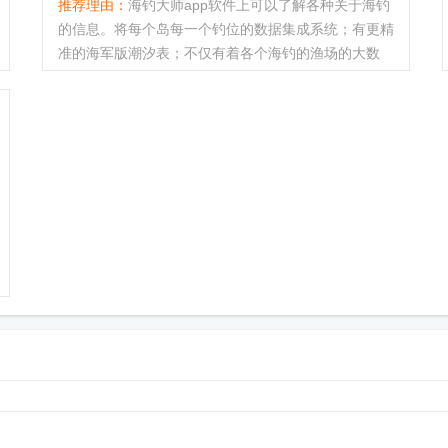
推荐理由：
海钓大师app软件上可以了解各种关于海钓
的信息。将每个岛每一个钓位的数据集成系统；有更精
准的海军版潮汐表；不仅有着各个海钓的渔场的大数
据，还能精确到每个钓位，社区论坛能够充分帮助精确
了解各种知识和信息。...