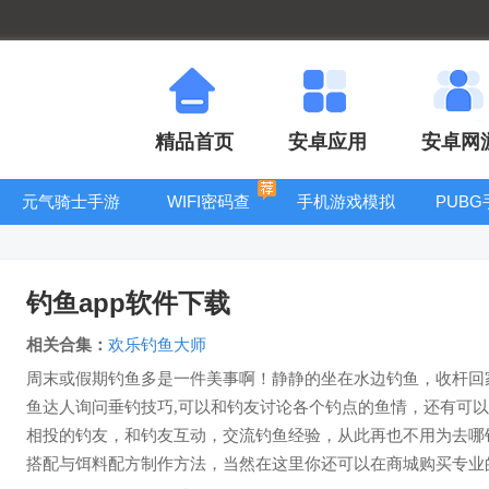
精品首页
安卓应用
安卓网
元气骑士手游
WIFI密码查
手机游戏模拟
PUB
大全
看器
器安卓版合集
钓鱼app软件下载
相关合集：
欢乐钓鱼大师
周末或假期钓鱼多是一件美事啊！静静的坐在水边钓鱼，收杆回家
鱼达人询问垂钓技巧,可以和钓友讨论各个钓点的鱼情，还有可
相投的钓友，和钓友互动，交流钓鱼经验，从此再也不用为去哪
搭配与饵料配方制作方法，当然在这里你还可以在商城购买专业