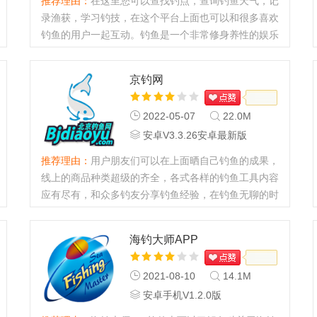
推荐理由：
在这里您可以查找钓点，查询钓鱼天气，记
录渔获，学习钓技，在这个平台上面也可以和很多喜欢
钓鱼的用户一起互动。钓鱼是一个非常修身养性的娱乐
活动，大家在静坐的时候也可以思考自己的人生，同时
从垂钓当中也能体验...
京钓网
2022-05-07
22.0M
安卓V3.3.26安卓最新版
推荐理由：
用户朋友们可以在上面晒自己钓鱼的成果，
线上的商品种类超级的齐全，各式各样的钓鱼工具内容
应有尽有，和众多钓友分享钓鱼经验，在钓鱼无聊的时
候不妨打开软件看看好玩的动态消息，帮助您排解无聊
的钓鱼时间。...
海钓大师APP
2021-08-10
14.1M
安卓手机V1.2.0版