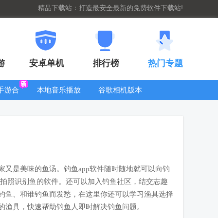
精品下载站：打造最安全最新的免费软件下载站!
游
安卓单机
排行榜
热门专题
G手游合
本地音乐播放
谷歌相机版本
集
器
大全
又是美味的鱼汤。钓鱼app软件随时随地就可以向钓
以拍照识别鱼的软件。还可以加入钓鱼社区，结交志趣
钓鱼、和谁钓鱼而发愁，在这里你还可以学习渔具选择
的渔具，快速帮助钓鱼人即时解决钓鱼问题。