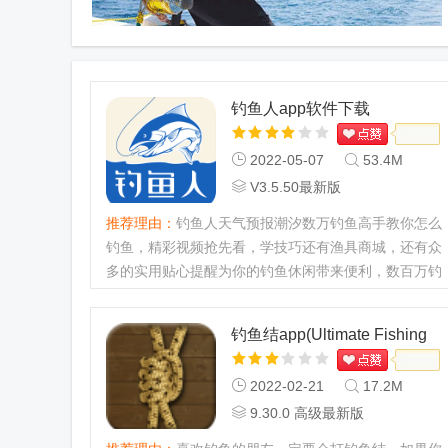
钓鱼人app软件下载
2022-05-07
53.4M
V3.5.50最新版
推荐理由：
钓鱼人天气预报潮汐数万钓鱼高手教你怎么
钓鱼，精彩视频抢先看，学技巧还有渔具商城，还有众
多的实用贴心提醒为你的钓鱼休闲带来便利，数百万钓
鱼爱好者都在这儿，人气高，氛围好！找钓点、渔具
店、查天气、晒渔获、...
钓鱼结app(Ultimate Fishing
Knots)免费版
2022-02-21
17.2M
9.30.0 高级最新版