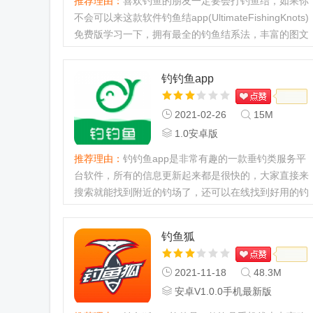
推荐理由：
喜欢钓鱼的朋友一定要会打钓鱼结，如果你
不会可以来这款软件钓鱼结app(UltimateFishingKnots)
免费版学习一下，拥有最全的钓鱼结系法，丰富的图文
教程，一看就会，多种功能的钓鱼结打法都在这里。...
钓钓鱼app
2021-02-26
15M
1.0安卓版
推荐理由：
钓钓鱼app是非常有趣的一款垂钓类服务平
台软件，所有的信息更新起来都是很快的，大家直接来
搜索就能找到附近的钓场了，还可以在线找到好用的钓
具进行购买，非常方便。新手入门，就来好钓鱼！软件
介绍：1、钓鱼是一个...
钓鱼狐
2021-11-18
48.3M
安卓V1.0.0手机最新版