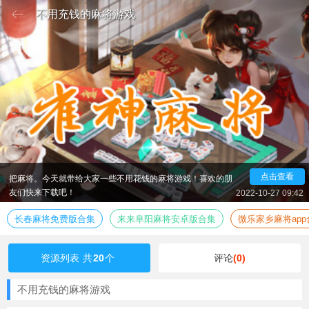
不用充钱的麻将游戏
说到麻将，大家绝对不会感到陌生，毕竟这可是国粹啊！
在中国大地上哪怕没玩过也肯定见人玩过！麻将源于中国，不
过推广到世界各地之后衍生出了各种各样的规则与玩法，而到
了现在，大家有了手机，打麻将那可是越来越方便了，不用摸
实体麻将也不用坐在一张牌桌上就可以愉快的约起小伙伴来几
把麻将。今天就带给大家一些不用花钱的麻将游戏！喜欢的朋
点击查看
友们快来下载吧！
2022-10-27 09:42
长春麻将免费版合集
来来阜阳麻将安卓版合集
微乐家乡麻将app
资源列表
共
20
个
评论
(0)
不用充钱的麻将游戏