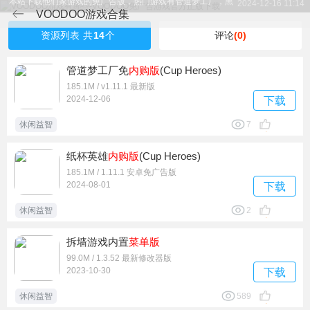
2024-12-16 11:14
洞大作战，屋顶棍棍侠，画个腿快跑等，这些游戏都是益智类
VOODOO游戏合集
游戏，抖音上面的火热小游戏。
资源列表
共
14
个
评论
(0)
管道梦工厂免
内购版
(Cup Heroes)
185.1M / v1.11.1 最新版
2024-12-06
下载
休闲益智
7
纸杯英雄
内购版
(Cup Heroes)
185.1M / 1.11.1 安卓免广告版
2024-08-01
下载
休闲益智
2
拆墙游戏内置
菜单版
99.0M / 1.3.52 最新修改器版
2023-10-30
下载
休闲益智
589