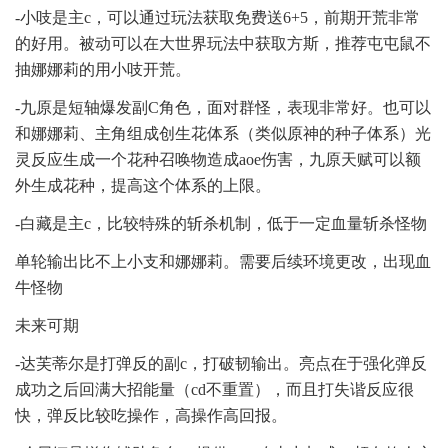
-小吱是主c，可以通过玩法获取免费送6+5，前期开荒非常
的好用。被动可以在大世界玩法中获取方斯，推荐屯屯鼠不
抽娜娜莉的用小吱开荒。
-九原是短轴爆发副C角色，面对群怪，表现非常好。也可以
和娜娜莉、主角组成创生花体系（类似原神的种子体系）光
灵反应生成一个花种召唤物造成aoe伤害，九原天赋可以额
外生成花种，提高这个体系的上限。
-白藏是主c，比较特殊的斩杀机制，低于一定血量斩杀怪物
单轮输出比不上小支和娜娜莉。需要后续环境更改，出现血
牛怪物
未来可期
-达芙蒂尔是打弹反的副c，打破韧输出。亮点在于强化弹反
成功之后回满大招能量（cd不重置），而且打失谐反应很
快，弹反比较吃操作，高操作高回报。