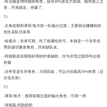
-哈尼娅是增伤辅助角色，提供40%攻击力加成。颇有故人之
资，开局就送，夯爆了。
T1
-主角前期和薄荷/海月组一队输出过渡，主要就业娜娜莉的
创生花队伍体系
-哈索尔：未来可期，吃了相属性的亏。本身是一个非常优
秀的速切爆发角色，目前缺队友。
-阿德勒是前期很好用的护盾辅助，作为开荒过渡四号位很
舒服
-法帝亚是生存角色，大招回血，可以分担最高50%伤害（后
台也生效）
T2
-薄荷/海月：推荐前期过渡的输出角色，可堪一用
-埃德嘉:鸡肋奶妈