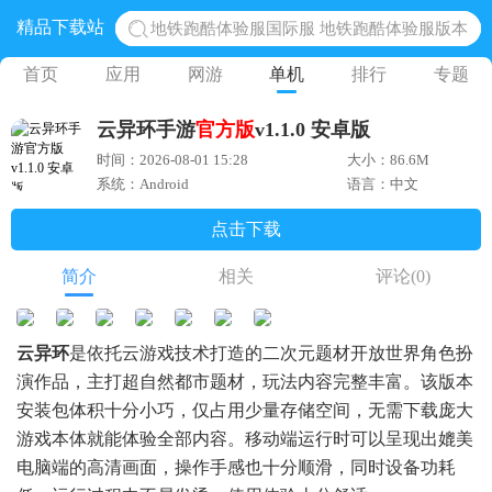
精品下载站
网易光遇手游正版 点亮星空共庆周年
黎明觉醒生机腾讯正版 黎明觉醒生机国际服
首页
应用
网游
单机
排行
专题
蛋仔派对下载 蛋仔派对体验服
云异环手游
官方版
v1.1.0 安卓版
奥特曼王者传奇 正版奥特曼游戏
时间：2026-08-01 15:28
大小：86.6M
系统：Android
语言：中文
点击下载
简介
相关
评论
(0)
云异环
是依托云游戏技术打造的二次元题材开放世界角色扮
演作品，主打超自然都市题材，玩法内容完整丰富。该版本
安装包体积十分小巧，仅占用少量存储空间，无需下载庞大
游戏本体就能体验全部内容。移动端运行时可以呈现出媲美
电脑端的高清画面，操作手感也十分顺滑，同时设备功耗