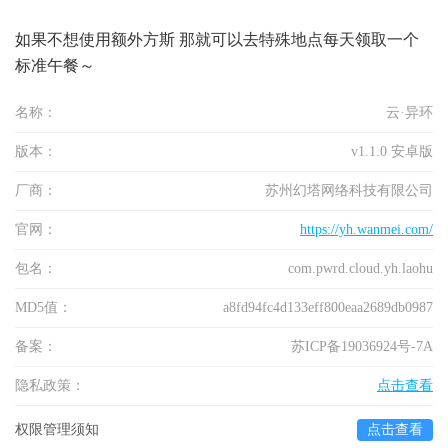
如果不想使用额外方斯 那就可以去特殊地点每天领取一个
标准午餐～
名称：
云·异环
版本：
v1.1.0 安卓版
厂商：
苏州幻塔网络科技有限公司
官网：
https://yh.wanmei.com/
包名：
com.pwrd.cloud.yh.laohu
MD5值：
a8fd94fc4d133eff800eaa2689db0987
备案：
苏ICP备19036924号-7A
隐私政策：
点击查看
权限管理须知
点击查看