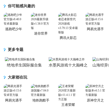
你可能感兴趣的
逃跑吧少年
网易光遇手
官方版
游正版
迷你世界
2026最新升
腾讯火影忍
级版
者忍者新世
代2026游戏
更多专题
绝地求生国际服合集
水墨风游戏十大巅峰之
山海经异
作
大家都在玩
网易光遇手
地铁跑酷手
原神空月之
游正版
游国服
歌版本
王者荣耀
2026官方最