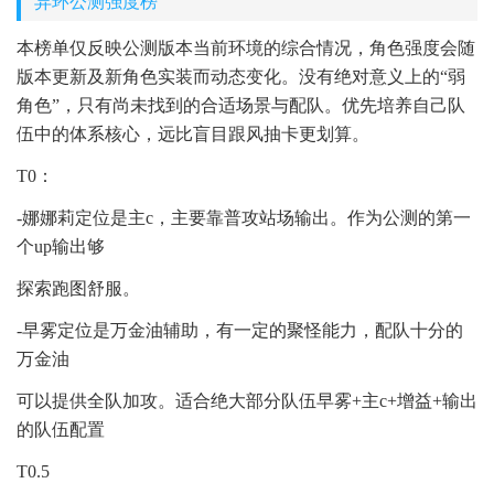
异环公测强度榜
本榜单仅反映公测版本当前环境的综合情况，角色强度会随
版本更新及新角色实装而动态变化。没有绝对意义上的“弱
角色”，只有尚未找到的合适场景与配队。优先培养自己队
伍中的体系核心，远比盲目跟风抽卡更划算。
T0：
-娜娜莉定位是主c，主要靠普攻站场输出。作为公测的第一
个up输出够
探索跑图舒服。
-早雾定位是万金油辅助，有一定的聚怪能力，配队十分的
万金油
可以提供全队加攻。适合绝大部分队伍早雾+主c+增益+输出
的队伍配置
T0.5