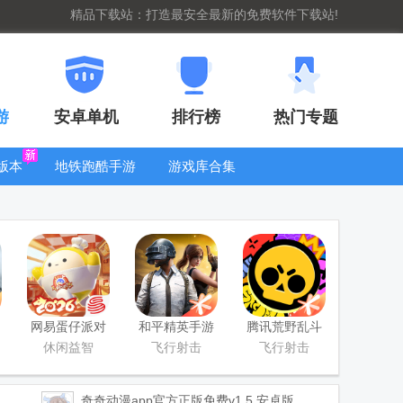
精品下载站：打造最安全最新的免费软件下载站!
游
安卓单机
排行榜
热门专题
版本
地铁跑酷手游
游戏库合集
大全
WIFI密码查
看器
网易蛋仔派对
和平精英手游
腾讯荒野乱斗
联机版
正式版
官方正版
休闲益智
飞行射击
飞行射击
奇奇动漫app官方正版免费
v1.5 安卓版