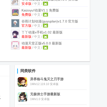
安卓版
/
中文
/
Kaizoyu!动漫
V1.1 免费版
免费版
/
中文
/
谷雨计划动漫(guyuplan)
v1.7.0 官方版
官方版
/
中文
/
丫丫动漫x手机
v1.02 最新版
最新版
/
中文
/
动漫天堂正版
v5.0.0 最新版
最新版
/
中文
/
同类软件
异界格斗鬼灭之刃手游
1M/v12.119.10 安卓版
无极侠士手游最新版
流
1M/v1.0 安卓版