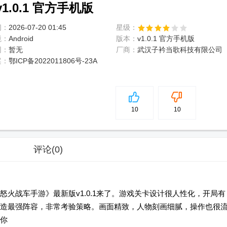
.0.1 官方手机版
间：
2026-07-20 01:45
星级：
境：
Android
版本：
v1.0.1 官方手机版
网：
暂无
厂商：
武汉子衿当歌科技有限公司
案：
鄂ICP备2022011806号-23A
5
分
10
10
评论
(0)
火战车手游》最新版v1.0.1来了。游戏关卡设计很人性化，开局有
造最强阵容，非常考验策略。画面精致，人物刻画细腻，操作也很
你