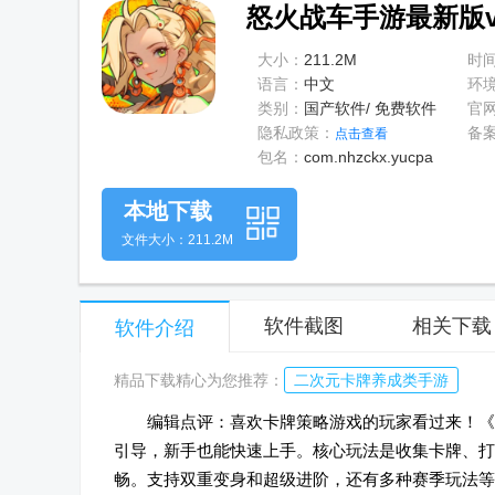
怒火战车手游最新版v1
大小：
211.2M
时
语言：
中文
环
类别：
国产软件/ 免费软件
官
隐私政策：
备
点击查看
包名：
com.nhzckx.yucpa
本地下载
文件大小：211.2M
软件截图
相关下载
软件介绍
精品下载精心为您推荐：
二次元卡牌养成类手游
编辑点评：喜欢卡牌策略游戏的玩家看过来！《怒
引导，新手也能快速上手。核心玩法是收集卡牌、打
畅。支持双重变身和超级进阶，还有多种赛季玩法等