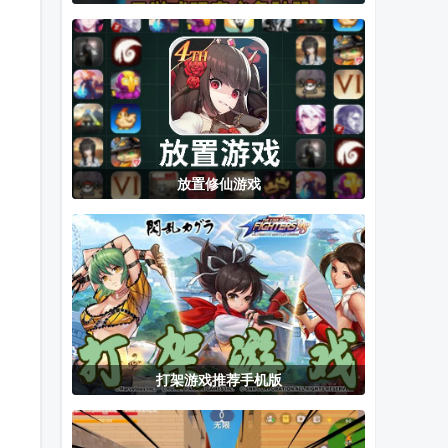
rpPS4模拟器
菌软软的装修
初冬暖阳R巴
Infinite)
手机版
手账游戏官方
比伦汉化组
正版
放置修仙游戏
打架游戏推荐手机版