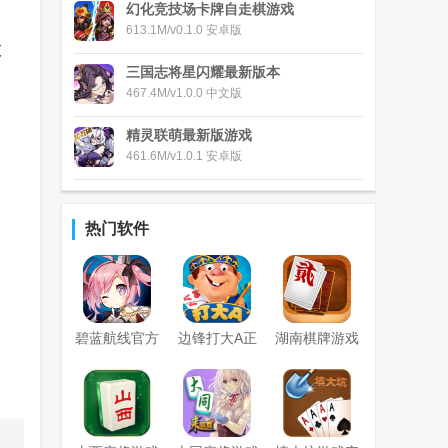
幻化竞技场卡牌自走棋游戏
，
613.1M/v0.1.0 安卓版
支
三国志将星闪耀最新版本
467.4M/v1.0.0 中文版
精灵联萌最新版游戏
461.6M/v1.0.1 安卓版
热门软件
碧蓝航线官方
边锋打大A正
湖南棋牌游戏
版
版
2026最新版