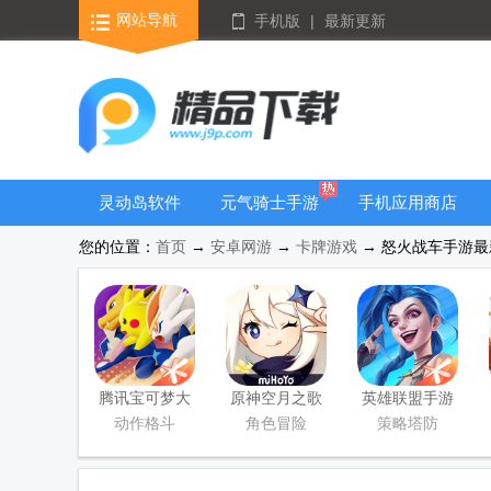
网站导航
手机版
|
最新更新
灵动岛软件
元气骑士手游
手机应用商店
大全
您的位置：
首页
→
安卓网游
→
卡牌游戏
→ 怒火战车手游最新版
腾讯宝可梦大
原神空月之歌
英雄联盟手游
集结国服正式
版本
国服正版
动作格斗
角色冒险
策略塔防
版