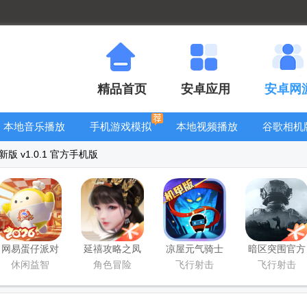
精品首页
安卓应用
安卓网
本地音乐播放
手机游戏模拟
本地视频播放
谷歌相机
器
器安卓版合集
器
大全
 v1.0.1 官方手机版
网易蛋仔派对
延禧攻略之凤
凉屋元气骑士
暗区突围官方
工坊版游戏
凰于飞官方版
官方正版
版
休闲益智
角色冒险
飞行射击
飞行射击