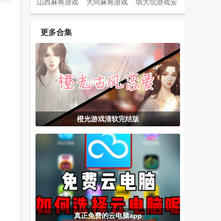
山西麻将游戏
大同麻将游戏
填大坑游戏安
安卓版
安卓版
卓版
更多合集
山西扣点点游
同城游对调
陕西麻将四人
戏手机版
app最新版
麻将安卓版
原神池鸳直装
捕鱼炸翻天
Citron模拟器
橙光游戏清软完结版
国际版最新版
vivo版渠道服
汉化插帧版
滴答咔哒2PC
光明记忆无限
Rayadillo移动
电脑版(跳跃解
内置mod菜单
版游戏
谜游戏)
版(Bright
Memory
真正免费的云电脑app