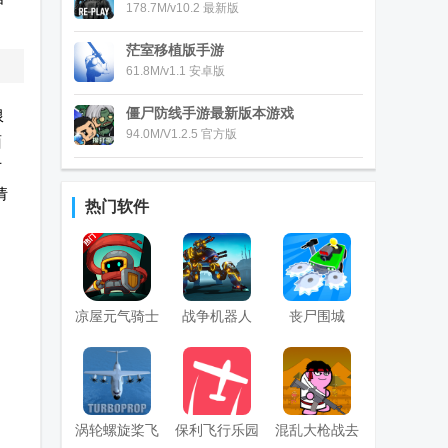
178.7M/v10.2 最新版
茫室移植版手游
61.8M/v1.1 安卓版
僵尸防线手游最新版本游戏
限
94.0M/V1.2.5 官方版
面
广
请
热门软件
凉屋元气骑士
战争机器人
丧尸围城
前传手游
War Robots国
ZMachine游
际版
戏无限货币版
涡轮螺旋桨飞
保利飞行乐园
混乱大枪战去