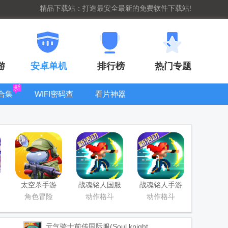
精品下载站：打造最安全最新的免费软件下载站!
游
安卓单机
排行榜
热门专题
合集
WIFI密码查
看片神器
看器
bt手游盒子大
全
太空杀手游
战魂铭人国服
战魂铭人手游
联机版
九游版
角色冒险
动作格斗
动作格斗
(Otherworld
Legends)
元气骑士前传国际服(Soul knight