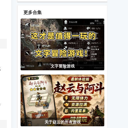
行模拟器3D完
手游(Poly
广告版
整免费版
Flight)
更多合集
steelrush钢铁
完美刺客
最富枪王免广
冲刺免费版
告版
。
Sudoku数独游
猫猫旅行社欢
老爹的披萨店
文字冒险游戏
属
戏无广告版
迎你完结版游
togo大量货币
戏
版
phigros模拟器
疯狂保卫战官
燃烧的蔬菜最
(REPhityOS)
方正版
新内置修改版
行
关于赵云的所有游戏
特技冲刺游戏
女.装山脉手机
美.少.女万华