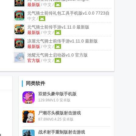
最新版
/
中文
/
Prequel)
v1.9.0 谷歌最新版
元气骑士前传礼包工具手机版
v1.0.0 7723自
中文
/
制版
元气骑士前传手游
v1.11.0 最新版
最新版
/
中文
/
凉屋元气骑士前传手游
v1.11.0 最新版
最新版
/
中文
/
池鸳元气骑士启动器
v1.0 官方版
官方版
/
中文
/
同类软件
双箭头豪华版手机版
129.9M/v1.0 安卓版
尸潮尽头横版射击游戏
87.8M/v0.4.25 安卓版
战术射手重制版射击游戏
自