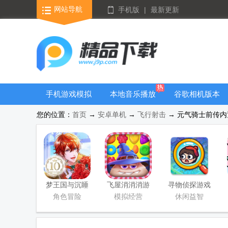
网站导航
手机版
|
最新更新
手机游戏模拟
本地音乐播放
谷歌相机版本
器安卓版合集
器
大全
您的位置：
首页
→
安卓单机
→
飞行射击
→ 元气骑士前传内置
梦王国与沉睡
飞屋消消消游
寻物侦探游戏
的100王子安
戏官方下载
角色冒险
模拟经营
休闲益智
卓版