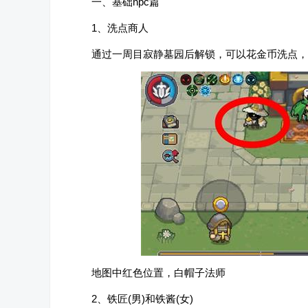
一、基础npc篇
1、洗点商人
通过一周目寂静墓园后解锁，可以花金币洗点，
地图中红色位置，白帽子法师
2、铁匠(男)和铁酱(女)