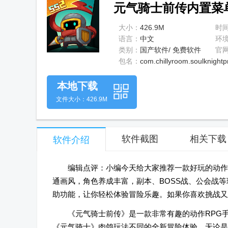
元气骑士前传内置菜单版
大小：
426.9M
时
语言：
中文
环
类别：
国产软件/ 免费软件
官
包名：
com.chillyroom.soulknightp
本地下载
文件大小：426.9M
软件截图
相关下载
软件介绍
编辑点评：小编今天给大家推荐一款好玩的动作R
通画风，角色养成丰富，副本、BOSS战、公会战
助功能，让你轻松体验冒险乐趣。如果你喜欢挑战又
《元气骑士前传》是一款非常有趣的动作RPG
《元气骑士》肉鸽玩法不同的全新冒险体验。无论是