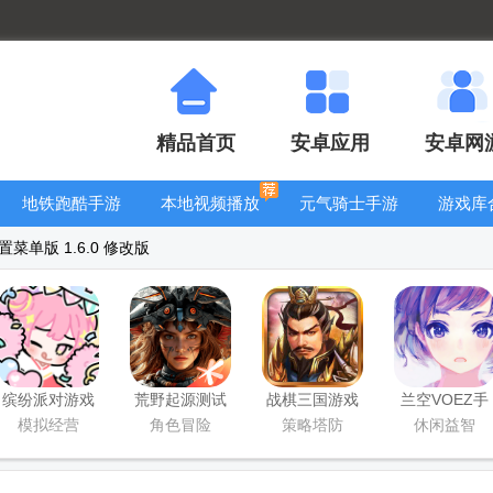
精品首页
安卓应用
安卓网
地铁跑酷手游
本地视频播放
元气骑士手游
游戏库
大全
器
大全
菜单版 1.6.0 修改版
缤纷派对游戏
荒野起源测试
战棋三国游戏
兰空VOEZ手
服
单机版
游
模拟经营
角色冒险
策略塔防
休闲益智