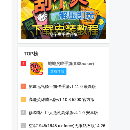
刮个爽手游合集
TOP榜
1
蛇蛇贪吃手游(SSSnaker)
查看详情
2
凉屋元气骑士前传手游v1.11.0 最新版
3
高能英雄腾讯版v1.10.8.5200 官方版
4
修勾逃生巨人危机高爆版v4.1.0 安卓版
5
空军1945(1945 air force)无限钻石版14.26