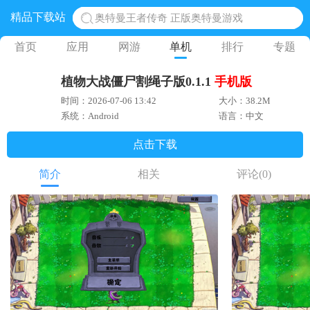
精品下载站
奥特曼王者传奇 正版奥特曼游戏
地铁跑酷体验服国际服 地铁跑酷体验服版本
首页
应用
网游
单机
排行
专题
网易光遇手游正版 点亮星空共庆周年
植物大战僵尸割绳子版0.1.1
手机版
黎明觉醒生机腾讯正版 黎明觉醒生机国际服
时间：2026-07-06 13:42
大小：38.2M
蛋仔派对下载 蛋仔派对体验服
系统：Android
语言：中文
点击下载
简介
相关
评论
(0)