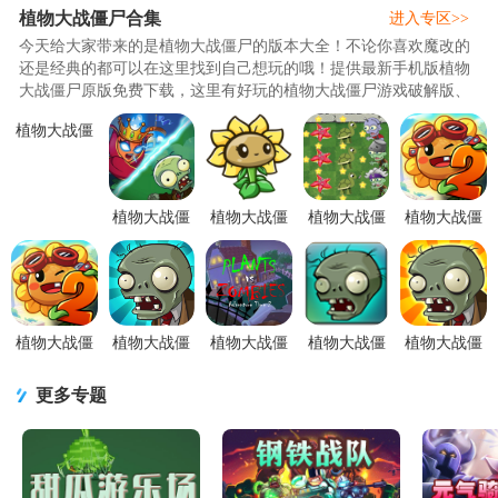
植物大战僵尸合集
进入专区>>
今天给大家带来的是植物大战僵尸的版本大全！不论你喜欢魔改的
还是经典的都可以在这里找到自己想玩的哦！提供最新手机版植物
大战僵尸原版免费下载，这里有好玩的植物大战僵尸游戏破解版、
最火的植物大战僵尸游戏、单机版、无尽版、原版等等，让你感受
植物大战僵
各种僵尸围攻的乐趣，植物大战僵尸游戏自PC端移植过来后受到了
尸变革v1.0
很多玩家的喜欢，这里给大家提供网上所有的植物大战僵尸版本游
最新版
戏大全，赶快来下载吧！..
植物大战僵
植物大战僵
植物大战僵
植物大战僵
尸部落1.0最
尸EWv1.0
尸卡通版关
尸2和平时代
新版
安卓最新版
卡解锁版
手游v4.1.6
1.9.4最新
安卓最新版
植物大战僵
植物大战僵
植物大战僵
植物大战僵
植物大战僵
尸2联动版
尸无尽版下
尸冒险时光
尸无尽罐子
尸原版Plants
v4.1.6 最新
载V40.10 手
版本3.00.22
巨人v2.1 无
vs. Zombies
更多专题
版
机最新版
最新版
尽修改版
FREE3.8.1
经典版