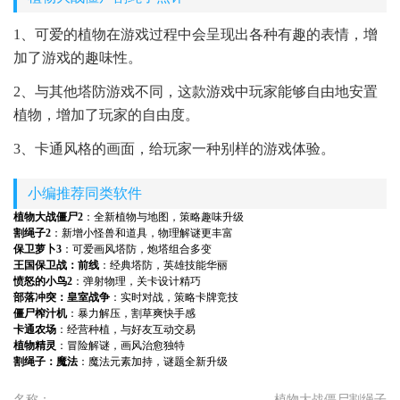
1、可爱的植物在游戏过程中会呈现出各种有趣的表情，增
加了游戏的趣味性。
2、与其他塔防游戏不同，这款游戏中玩家能够自由地安置
植物，增加了玩家的自由度。
3、卡通风格的画面，给玩家一种别样的游戏体验。
小编推荐同类软件
植物大战僵尸2
：全新植物与地图，策略趣味升级
割绳子2
：新增小怪兽和道具，物理解谜更丰富
保卫萝卜3
：可爱画风塔防，炮塔组合多变
王国保卫战：前线
：经典塔防，英雄技能华丽
愤怒的小鸟2
：弹射物理，关卡设计精巧
部落冲突：皇室战争
：实时对战，策略卡牌竞技
僵尸榨汁机
：暴力解压，割草爽快手感
卡通农场
：经营种植，与好友互动交易
植物精灵
：冒险解谜，画风治愈独特
割绳子：魔法
：魔法元素加持，谜题全新升级
名称：
植物大战僵尸割绳子