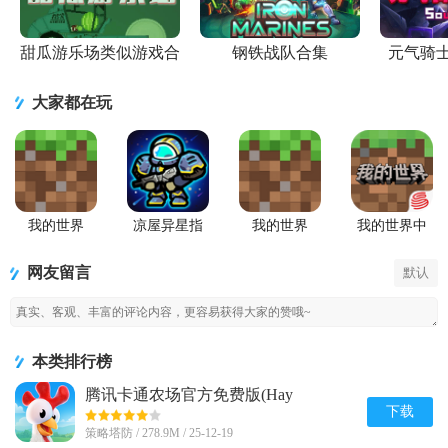
甜瓜游乐场类似游戏合
钢铁战队合集
元气骑
集
大家都在玩
我的世界
凉屋异星指
我的世界
我的世界中
Minecraft最
令手游官方
Minecraft国
国版
新基岩版
版
际版手游
网友留言
默认
本类排行榜
腾讯卡通农场官方免费版(Hay
Day)v1.71.1 安卓最新版
下载
策略塔防 / 278.9M / 25-12-19