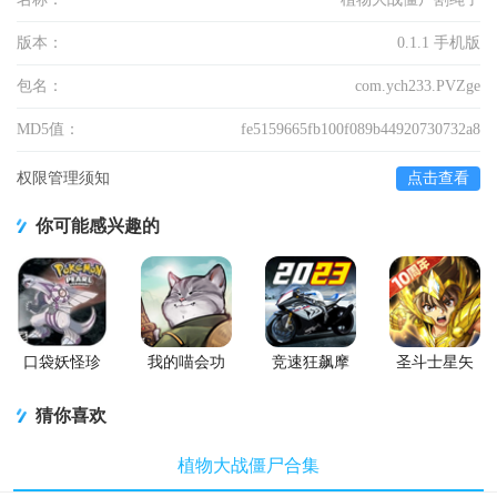
版本：
0.1.1 手机版
包名：
com.ych233.PVZge
MD5值：
fe5159665fb100f089b44920730732a8
权限管理须知
点击查看
你可能感兴趣的
口袋妖怪珍
我的喵会功
竞速狂飙摩
圣斗士星矢
珠安卓直装
夫手游正版
托游戏官方
重生百度版
版
正版
猜你喜欢
植物大战僵尸合集