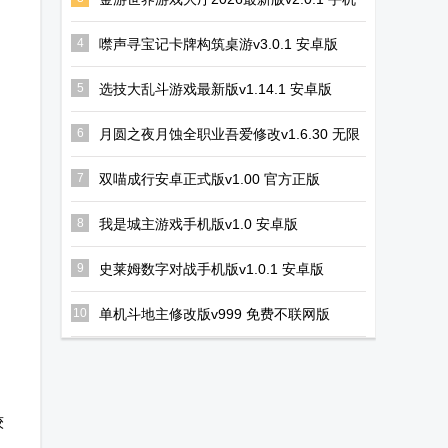
苏打传奇内置
梅林的回声
假面骑士英雄
版
菜单版下载
Steam移植版
寻忆手机版移
4
噤声寻宝记卡牌构筑桌游v3.0.1 安卓版
，
植版
5
选技大乱斗游戏最新版v1.14.1 安卓版
6
月圆之夜月蚀全职业吾爱修改v1.6.30 无限
金币版
7
双喵成行安卓正式版v1.00 官方正版
8
我是城主游戏手机版v1.0 安卓版
9
史莱姆数字对战手机版v1.0.1 安卓版
10
单机斗地主修改版v999 免费不联网版
较