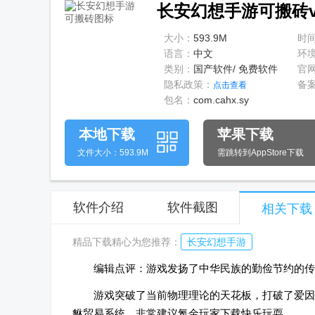
长安幻想手游可搬砖v3
大小：
593.9M
时
语言：
中文
环
类别：
国产软件/ 免费软件
官
隐私政策：
备
点击查看
包名：
com.cahx.sy
本地下载
苹果下载
文件大小：593.9M
需跳转到AppStore下载
软件介绍
软件截图
相关下载
精品下载精心为您推荐：
长安幻想手游
编辑点评：游戏发扬了中华民族的勤俭节约的传
游戏突破了当前物理理论的天花板，打破了爱因
貅贸易系统，非常建议氪金玩家下载快乐玩耍