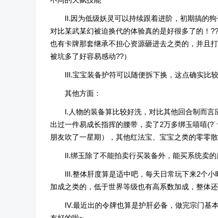
II.因为低级妖灵可以持续跟着进阶，初期搞的
对比某武某幻被迫换代的体验真的是好很多了的！?
也有卡牌那套继承不担心资源砸进去之类的，并且打
被坑多了好容易感动??）
III.宝宝装备护符可以随便拆下换，这点确实
其他方面：
I.人物的装备算比较好洗，对比其他回合制而
出过一件易成长指挥的腰带，卖了2万多绑玉嘻嘻(?˙
朋友吹了一星期），其他红法宝、宝宝之类的零零散
II.绑玉除了不能拍卖行买装备外，能买系统卖
III.整体肝度算是适中吧，每天日常玩下来2
加成之类的，低于世界等级也有高系数加成，整体还
IV.最近出的令牌也算是护肝必备，做完宗门
友好的啦~