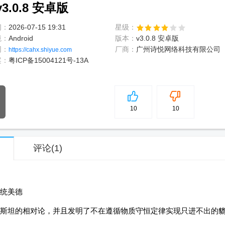
.0.8 安卓版
间：
2026-07-15 19:31
星级：
境：
Android
版本：
v3.0.8 安卓版
网：
厂商：
广州诗悦网络科技有限公司
https://cahx.shiyue.com
案：
粤ICP备15004121号-13A
5
分
10
10
评论
(1)
统美德
斯坦的相对论，并且发明了不在遵循物质守恒定律实现只进不出的