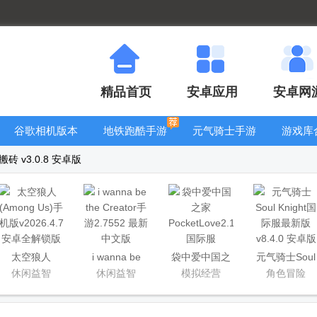
精品首页
安卓应用
安卓网
谷歌相机版本
地铁跑酷手游
元气骑士手游
游戏库
大全
大全
大全
 v3.0.8 安卓版
太空狼人
i wanna be
袋中爱中国之
元气骑士Soul
(Among Us)手
the Creator手
家PocketLove
Knight国际服
休闲益智
休闲益智
模拟经营
角色冒险
机版
游
最新版