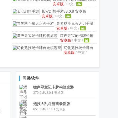
安卓版
/
中文
/
安卓版
长安幻想手游
v3.0.8 安卓版
安卓版
/
中文
/
异界格斗鬼灭之刃手游
安卓版
/
中文
/
v12.119.10 安卓版
噤声寻宝记卡牌构筑
安卓版
/
中文
/
桌游
v3.0.1 安卓版
幻化竞技场卡牌自
安卓版
/
中文
/
走棋游戏
v0.1.0 安
卓版
同类软件
噤声寻宝记卡牌构筑桌游
370.9M/v3.0.1 安卓版
选技大乱斗游戏最新版
651.3M/v1.14.1 安卓版
貔