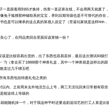
狗子一直跟着用到65才换掉，伤害一直还算在线，不会用两天就废了，
?像兔子狐狸那种辅助系的宝宝，养到后期等级也是不可替代的存在
书也是可以继承的这点真的算感人设定了（苦逼玩家就是这样hhh，
比较良心了，在同品类回合里面应该算独一份？
言应该是比较容易出货的，出了东西也容易卖掉，最后这次测试60级打
︶˙?)（拿去买了18888那个神兽礼盒，其中一个神兽就是这样出的跟
散卖过几千绑玉吧
的所有东西包括特惠礼包之类的
个小时以内。之前周末去外地没怎么上号，两三天没玩回来日常都有双倍
是能追得上等级的
基本就能随机掉一个，对于我这种平时还要追剧追综艺的打工人算是比