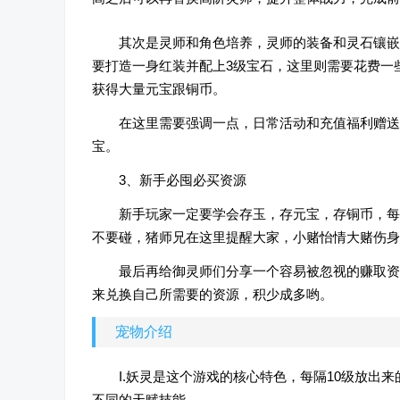
其次是灵师和角色培养，灵师的装备和灵石镶嵌
要打造一身红装并配上3级宝石，这里则需要花费一
获得大量元宝跟铜币。
在这里需要强调一点，日常活动和充值福利赠送
宝。
3、新手必囤必买资源
新手玩家一定要学会存玉，存元宝，存铜币，每
不要碰，猪师兄在这里提醒大家，小赌怡情大赌伤身
最后再给御灵师们分享一个容易被忽视的赚取资
来兑换自己所需要的资源，积少成多哟。
宠物介绍
I.妖灵是这个游戏的核心特色，每隔10级放
不同的天赋技能