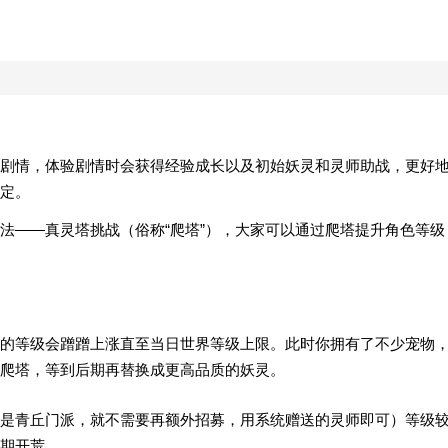
剧情，体验剧情时会获得经验成长以及初始妖灵和灵师助战，更好
定。
法——真灵塔挑战（俗称“爬塔”），大家可以通过爬塔提升角色等级
的等级会蹭蹭上涨直至当日世界等级上限。此时你拥有了不少宠物
爬塔，等到后期再替换成更高品质的妖灵。
是青丘门派，就不需要再额外招募，用系统赠送的灵师即可）等级
期开荒。