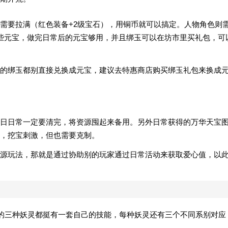
需要拉满（红色装备+2级宝石），用铜币就可以搞定。人物角色则
些元宝，做完日常后的元宝够用，并且绑玉可以在坊市里买礼包，可
的绑玉都别直接兑换成元宝，建议去特惠商店购买绑玉礼包来换成
日日常一定要清完，将资源囤起来备用。另外日常获得的万华天宝
，挖宝刺激，但也需要克制。
源玩法，那就是通过协助别的玩家通过日常活动来获取爱心值，以
出来的三种妖灵都挺有一套自己的技能，每种妖灵还有三个不同系别对应