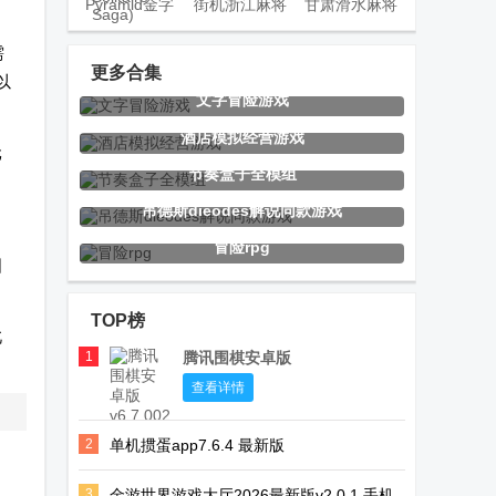
Pyramid金字
街机浙江麻将
甘肃滑水麻将
塔纸牌传奇
合集手机版安
安卓版
需
(Pyramid
卓版
更多合集
以
文字冒险游戏
Solitaire
迎春五子棋免
胡乐白银麻将
拆出绝版卡手
酒店模拟经营游戏
Saga)
元
广告版
游戏
游
节奏盒子全模组
吊德斯dieodes解说同款游戏
冒险rpg
恋与深空
我的完美酒店
节奏盒子
图
Moonlight手游
手游最新版
Thermo模组
TOP榜
此
1
腾讯围棋安卓版
节奏盒子
余烬追忆sans
afs飞行模拟器
查看详情
Mechanic模组
游戏
2026最新版
2
单机掼蛋app7.6.4 最新版
最新版
3
金游世界游戏大厅2026最新版v2.0.1 手机