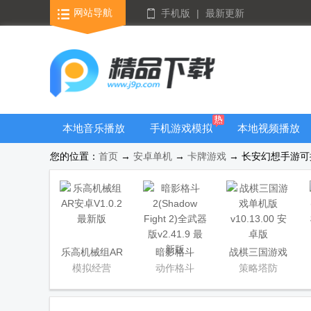
网站导航
手机版
|
最新更新
本地音乐播放
手机游戏模拟
本地视频播放
器
器安卓版合集
器
您的位置：
首页
→
安卓单机
→
卡牌游戏
→ 长安幻想手游可搬砖
乐高机械组AR
暗影格斗
战棋三国游戏
2(Shadow
单机版
模拟经营
动作格斗
策略塔防
Fight 2)全武器
版