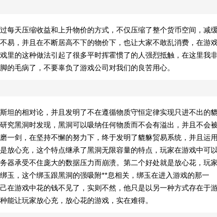
过每天压缩收益和上升物价的方式，不仅压缩了整个货币空间，减
不易，并且在不断居高不下的物价下，也让大家不敢乱消费，在游
戏里的这种做法引起了很多平时挥霍惯了的人强烈抵触，在这里我
脚的毛病了，不要辜负了游戏公司对我们的良苦用心。
斯坦的相对论，并且发明了不在遵循物质守恒定律实现只进不出的
研究黑洞时发现，黑洞可以吸纳任何物质而不会有溢出，并且不会
磨一剑，在坚持不懈的努力下，终于发明了貔貅贸易系统，并且运
是放心充，这个特点继承了黑洞无限容量的特点，玩家在游戏中可
务器承受不住庞大的数据压力而崩溃。第二个好处就是放心花，玩
绑玉，这个绑玉跟黑洞的强吸附**息相关，绑玉在进入游戏的那一
己在游戏中花的钱不见了，实则不然，他只是以另一种方式存在于
种能让玩家放心充，放心花的游戏，实在难得。