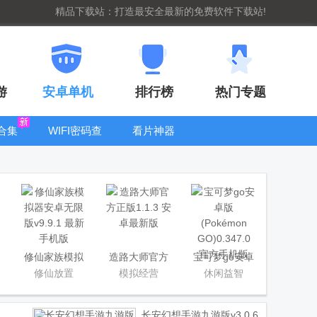
精品下载站：打造最安全最新的免费软件下载站!
游
安卓单机
排行榜
热门专题
合集
WIFI密码查
看片神器
看器
bt手游盒子大
全
修仙家族模拟
造路大师官方
宝可梦go安卓
器安卓无限版
正版
版(Pokémon
修仙放置
模拟经营
休闲益智
GO)
长安幻想手游九游版
v3.0.6