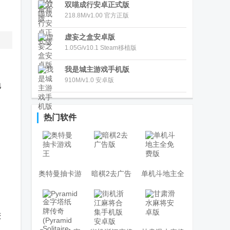
双喵成行安卓正式版
218.8M/v1.00 官方正版
虚妄之盒安卓版
1.05G/v10.1 Steam移植版
我是城主游戏手机版
910M/v1.0 安卓版
地
热门软件
奥特曼抽卡游
暗棋2去广告
单机斗地主全
，
戏王
版
免费版
较