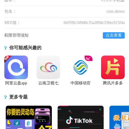
版本：
v1.0.0 手机版
包名：
com.dmwo
MD5值：
0e959fc34940c35a209dc336ec015f4a
权限管理须知
点击查看
你可能感兴趣的
阿里云盘app
云南卫视七
中国移动官
腾讯片多多
官方版
彩云端app
方营业厅
看剧官方正
版app
更多专题