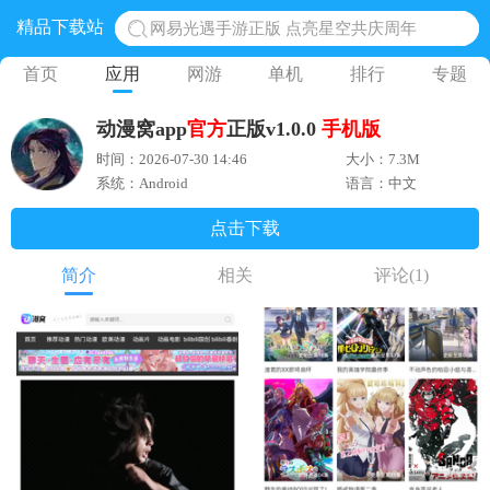
网易光遇手游正版 点亮星空共庆周年
精品下载站
黎明觉醒生机腾讯正版 黎明觉醒生机国际服
首页
应用
网游
单机
排行
专题
蛋仔派对下载 蛋仔派对体验服
奥特曼王者传奇 正版奥特曼游戏
动漫窝app
官方
正版v1.0.0
手机版
地铁跑酷体验服国际服 地铁跑酷体验服版本
时间：2026-07-30 14:46
大小：7.3M
系统：Android
语言：中文
点击下载
简介
相关
评论
(1)