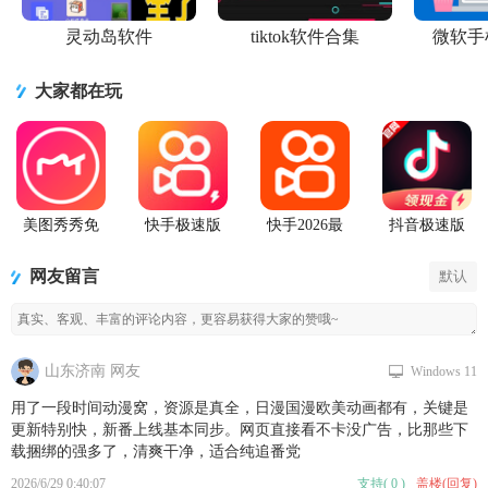
灵动岛软件
tiktok软件合集
微软手
大家都在玩
美图秀秀免
快手极速版
快手2026最
抖音极速版
费无限制vip
2026最新版
新版官方正
app正版
版
版
网友留言
默认
山东济南 网友
Windows 11
用了一段时间动漫窝，资源是真全，日漫国漫欧美动画都有，关键是
更新特别快，新番上线基本同步。网页直接看不卡没广告，比那些下
载捆绑的强多了，清爽干净，适合纯追番党
2026/6/29 0:40:07
支持
(
0
)
盖楼(回复)