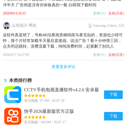
冲半天 广告倒是没有但体验真的一般 白瞎我下载时间
2026/8/6 6:16:33
支持
(
0
)
盖楼(回复)
山东临沂 网友
Samsung_Galaxy_S25
这软件真是绝了，号称4K结果画质糊得跟马赛克似的，资源也少得可
怜，搜个片经常加载半天最后直接崩。说没广告？看十分钟弹三回，
点关闭还跳转。浪费流量下载，纯纯浪费时间，赶紧删了别坑人
2026/6/17 14:57:05
支持
(
0
)
盖楼(回复)
查看更多评论
本类排行榜
CCTV手机电视直播软件v4.2.6 安卓最
新版
下载
音乐视频 / 67.9M / 26-07-20
快手2026最新版官方正版
v14.6.20.49153 安卓版
下载
音乐视频 / 168.9M / 26-07-17