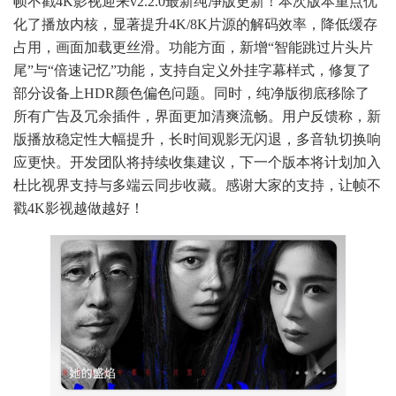
帧不戳4K影视迎来v2.2.0最新纯净版更新！本次版本重点优
化了播放内核，显著提升4K/8K片源的解码效率，降低缓存
占用，画面加载更丝滑。功能方面，新增“智能跳过片头片
尾”与“倍速记忆”功能，支持自定义外挂字幕样式，修复了
部分设备上HDR颜色偏色问题。同时，纯净版彻底移除了
所有广告及冗余插件，界面更加清爽流畅。用户反馈称，新
版播放稳定性大幅提升，长时间观影无闪退，多音轨切换响
应更快。开发团队将持续收集建议，下一个版本将计划加入
杜比视界支持与多端云同步收藏。感谢大家的支持，让帧不
戳4K影视越做越好！