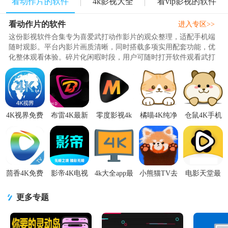
看动作片的软件
4k影视大全
看vip影视的软件
看动作片的软件
进入专区>>
这份影视软件合集专为喜爱武打动作影片的观众整理，适配手机端
随时观影。平台内影片画质清晰，同时搭载多项实用配套功能，优
化整体观看体验。碎片化闲暇时段，用户可随时打开软件观看武打
影片，丰富的特色功能也能解..
4K视界免费
布雷4K最新
零度影视4k
橘喵4K纯净
仓鼠4K手机
版v2.4.0 修
版v3.5.1 修
版v1.1.4 修
版v2.4.1 修
版V4.5.0 手
复版
复纯净版
复纯净版
复版
机版
茴香4K免费
影帝4K电视
4k大全app最
小熊猫TV去
电影天堂最
版v2.36 最
版v2.3.4 最
新版1.6.6 纯
广告版
新版v2.1.2
新版
新版
净版
v4.2.0 纯净
手机版
更多专题
版