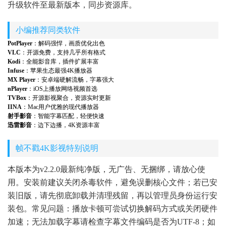
升级软件至最新版本，同步资源库。
小编推荐同类软件
PotPlayer
：解码强悍，画质优化出色
VLC
：开源免费，支持几乎所有格式
Kodi
：全能影音库，插件扩展丰富
Infuse
：苹果生态最强4K播放器
MX Player
：安卓端硬解流畅，字幕强大
nPlayer
：iOS上播放网络视频首选
TVBox
：开源影视聚合，资源实时更新
IINA
：Mac用户优雅的现代播放器
射手影音
：智能字幕匹配，轻便快速
迅雷影音
：边下边播，4K资源丰富
帧不戳4K影视特别说明
本版本为v2.2.0最新纯净版，无广告、无捆绑，请放心使
用。安装前建议关闭杀毒软件，避免误删核心文件；若已安
装旧版，请先彻底卸载并清理残留，再以管理员身份运行安
装包。常见问题：播放卡顿可尝试切换解码方式或关闭硬件
加速；无法加载字幕请检查字幕文件编码是否为UTF-8；如