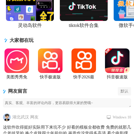
灵动岛软件
tiktok软件合集
微软手
大家都在玩
美图秀秀免
快手极速版
快手2026最
抖音极速版
费无限制vip
2026最新版
新版官方正
app正版
版
版
网友留言
默认
湖北武汉 网友
Windows 10
这软件吹得挺好实际用下来坑不少 好看的模板全都收费 免费的就那几
个老掉牙的 换个皮肤跟十年前似的 画质也没觉得多高清 看个电影缓