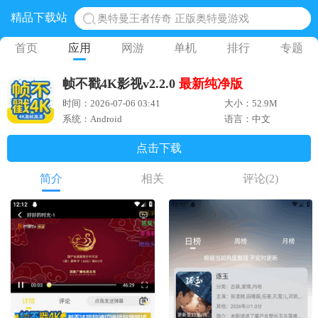
精品下载站
地铁跑酷体验服国际服 地铁跑酷体验服版本
网易光遇手游正版 点亮星空共庆周年
首页
应用
网游
单机
排行
专题
黎明觉醒生机腾讯正版 黎明觉醒生机国际服
帧不戳4K影视v2.2.0
最新
纯净版
蛋仔派对下载 蛋仔派对体验服
时间：2026-07-06 03:41
大小：52.9M
奥特曼王者传奇 正版奥特曼游戏
系统：Android
语言：中文
点击下载
简介
相关
评论
(2)