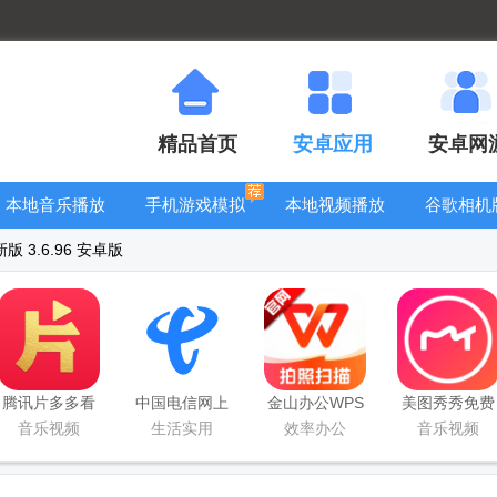
精品首页
安卓应用
安卓网
本地音乐播放
手机游戏模拟
本地视频播放
谷歌相机
器
器安卓版合集
器
大全
 3.6.96 安卓版
腾讯片多多看
中国电信网上
金山办公WPS
美图秀秀免费
剧官方正版
营业厅
Office手机官
无限制vip版
音乐视频
生活实用
效率办公
音乐视频
app
方最新版