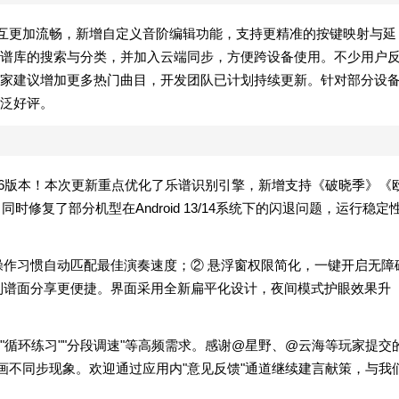
互更加流畅，新增自定义音阶编辑功能，支持更精准的按键映射与延
谱库的搜索与分类，并加入云端同步，方便跨设备使用。不少用户
家建议增加更多热门曲目，开发团队已计划持续更新。针对部分设
泛好评。
.96版本！本次更新重点优化了乐谱识别引擎，新增支持《破晓季》《
时修复了部分机型在Android 13/14系统下的闪退问题，运行稳定
操作习惯自动匹配最佳演奏速度；② 悬浮窗权限简化，一键开启无障
，自制谱面分享更便捷。界面采用全新扁平化设计，夜间模式护眼效果升
"循环练习""分段调速"等高频需求。感谢@星野、@云海等玩家提交
机型音画不同步现象。欢迎通过应用内"意见反馈"通道继续建言献策，与我