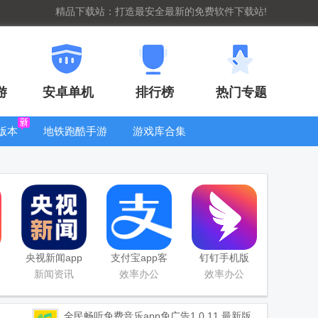
精品下载站：打造最安全最新的免费软件下载站!
游
安卓单机
排行榜
热门专题
版本
地铁跑酷手游
游戏库合集
大全
WIFI密码查
看器
央视新闻app
支付宝app客
钉钉手机版
移动版客户端
户端
app
新闻资讯
效率办公
效率办公
全民畅听免费音乐app免广告
1.0.11 最新版