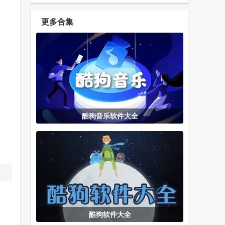
官方版
安卓白盒版
免费版
更多合集
龙门影视TV电
特狗app最新
影视仓app最
视版免广告
版
新版附配置接
口
多看阅读器正
橘子视频jzapp
建行大学
酷狗音乐软件大全
版
app(建行学习)
酷兴TV新版软
念心TV官方版
tradingview2025
件
中文版
酷狗软件大全
bt磁力兔子安
Yami AI聊天
白龙音乐TV版