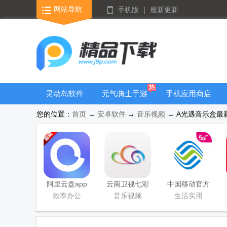
网站导航
手机版
|
最新更新
灵动岛软件
元气骑士手游
手机应用商店
大全
您的位置：
首页
→
安卓软件
→
音乐视频
→ A光遇音乐盒最新版
阿里云盘app
云南卫视七彩
中国移动官方
官方版
云端app
营业厅
效率办公
音乐视频
生活实用