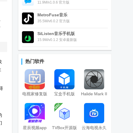
11.9M/v1.0.6 官方版
MetroFuse音乐
反
35.5M/v6.0.2 官方版
备
SiListen音乐手机版
15.9M/v0.1.2 安卓最新版
热门软件
欧
性
碍
电视家修复版
宝盒手机版
Halide Mark II
10.0版2026最
(MBox)
专业相机
新版
的
们
星辰视频app
TVBox开源版
云海电视永久